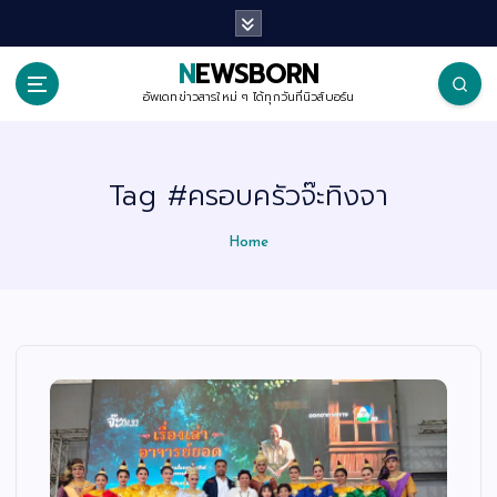
S
k
i
p
NEWSBORN
t
o
อัพเดทข่าวสารใหม่ ๆ ได้ทุกวันที่นิวส์บอร์น
c
o
n
t
Tag #ครอบครัวจ๊ะทิงจา
e
n
t
Home