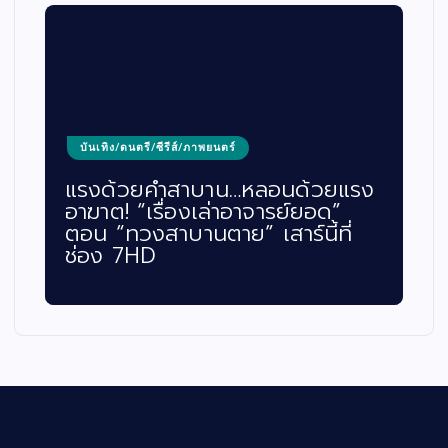
บันเทิง/ดนตรี/ซีรีส์/ภาพยนตร์
แรงด้วยคำสาบาน…หลอนด้วยแรง
อาฆาต! “เรื่องเล่าอาจารย์ยอด”
ตอน “ทวงสาบานตาย” เสาร์นี้ที่
ช่อง 7HD