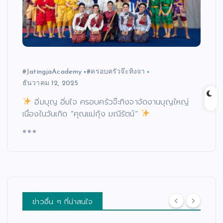
#JatingjaAcademy
#ครอบครัวจ๊ะทิงจา
ธันวาคม 12, 2025
อิ่มบุญ อิ่มใจ ครอบครัวจ๊ะทิงจาจัดงานบุญใหญ่
เนื่องในวันเกิด “คุณแม่กุ้ง มณีรัตน์”
ข่าวอื่น ๆ ที่น่าสนใจ