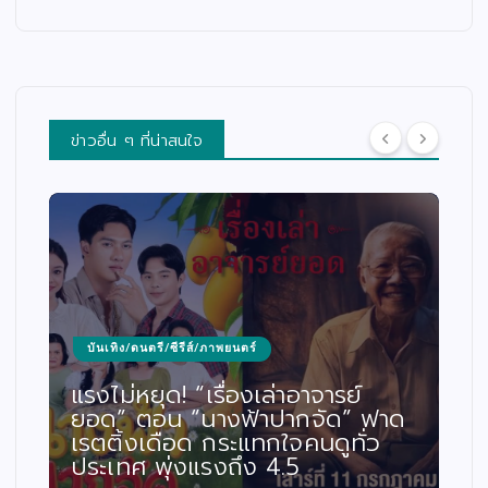
ข่าวอื่น ๆ ที่น่าสนใจ
บันเทิง/ดนตรี/ซีรีส์/ภาพยนตร์
“บอย เจตนิพัทธ์” เปิดม่านเฟ้นหา
ดาวดวงใหม่! ซีรีส์ฟอร์มยักษ์ “โจง
แดง” ค้นหานักแสดงมากความ
สามารถ พร้อมคณะกรรมการระดับ
ประเทศร่วมตัดสิน