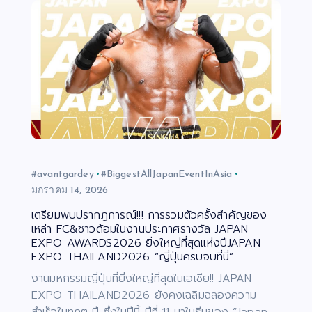
#avantgardey
#BiggestAllJapanEventInAsia
มกราคม 14, 2026
เตรียมพบปรากฎการณ์!!! การรวมตัวครั้งสำคัญของ
เหล่า FC&ชาวด้อมในงานประกาศรางวัล JAPAN
EXPO AWARDS2026 ยิ่งใหญ่ที่สุดแห่งปีJAPAN
EXPO THAILAND2026 “ญี่ปุ่นครบจบที่นี่”
งานมหกรรมญี่ปุ่นที่ยิ่งใหญ่ที่สุดในเอเชีย!! JAPAN
EXPO THAILAND2026 ยังคงเฉลิมฉลองความ
สำเร็จในทุกๆ ปี ซึ่งในปีนี้ ปีที่ 11 มาในธีมของ “Japan