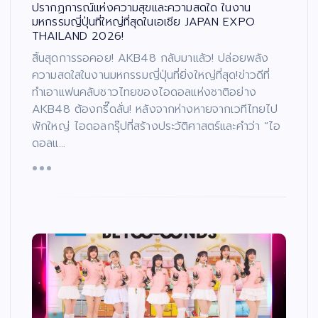
ปรากฏการณ์แห่งความสุขและความสดใด ในงาน
มหกรรมญี่ปุ่นที่ใหญ่ที่สุดในเอเชีย JAPAN EXPO
THAILAND 2026!
สิ้นสุดการรอคอย! AKB48 กลับมาแล้ว! ปล่อยพลัง
ความสดใสในงานมหกรรมญี่ปุ่นที่ยิ่งใหญ่ที่สุด!ข่าวดีที่
ทำเอาแฟนคลับชาวไทยของไอดอลแห่งชาติอย่าง
AKB48 ต้องกรี๊ดลั่น! หลังจากห่างหายจากเวทีไทยไป
พักใหญ่ ไอดอลกรุ๊ปที่สร้างประวัติศาสตร์และคำว่า “ไอ
ดอลแ…