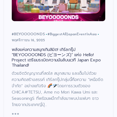
#BEYOOOOONDS
#BiggestAllJapanEventInAsia
พฤศจิกายน 16, 2025
พลังแห่งความสนุกเกินลิมิต! เกิร์ลกรุ๊ป
“BEYOOOOONDS (ビヨーンズ)” แห่ง Hello!
Project เตรียมระเบิดความมันส์บนเวที Japan Expo
Thailand!
ด้วยจิตวิญญาณที่สดใส สนุกสนาน และเต็มไปด้วย
ความคิดสร้างสรรค์ เกิร์ลกรุ๊ปกลุ่มนี้คือความ “เหนือขีด
จำกัด” อย่างแท้จริง
โดยการรวมตัวของ
CHICA#TETSU, Ame no Mori Kawa Umi และ
SeasoningS ที่พร้อมผนึกกำลังมาพบปะแฟนๆ ชาว
ไทยจากประเทศญี่ปุ่…