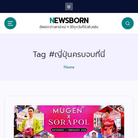
S
k
i
p
NEWSBORN
t
o
อัพเดทข่าวสารใหม่ ๆ ได้ทุกวันที่นิวส์บอร์น
c
o
n
t
Tag #ญี่ปุ่นครบจบที่นี่
e
n
t
Home