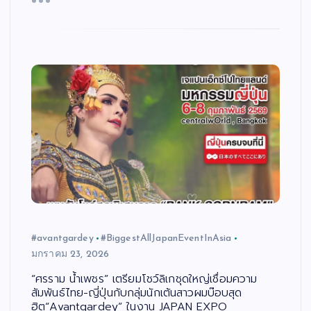
#avantgardey
#BiggestAllJapanEventInAsia
มกราคม 23, 2026
“ศรราม น้ำเพชร” เตรียมโชว์ลิเกชุดใหญ่เชื่อมความ
สัมพันธ์ไทย-ญี่ปุ่นกับกลุ่มนักเต้นสาวผมบ๊อบสุด
ฮิต“Avantgardey” ในงาน JAPAN EXPO