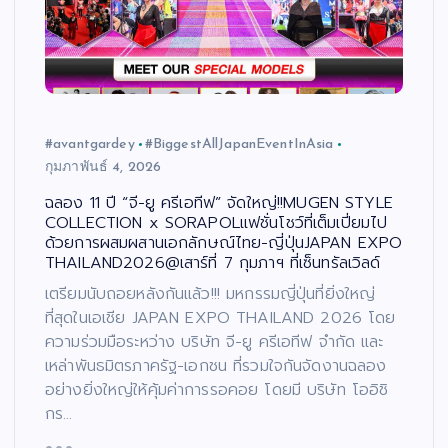
#avantgardey
#BiggestAllJapanEventInAsia
กุมภาพันธ์ 4, 2026
ฉลอง 11 ปี “จี-ยู ครีเอทีฟ” จัดใหญ่!!MUGEN STYLE
COLLECTION x SORAPOLแฟชั่นโชว์ที่เต็มเปี่ยมไป
ด้วยการผสมผสานเอกลักษณ์ไทย-ญี่ปุ่นJAPAN EXPO
THAILAND2026@เสาร์ที่ 7 กุมภาฯ ที่เซ็นทรัลเวิลด์
เตรียมนับถอยหลังกันแล้ว!!! มหกรรมญี่ปุ่นที่ยิ่งใหญ่
ที่สุดในเอเชีย JAPAN EXPO THAILAND 2026 โดย
ความร่วมมือระหว่าง บริษัท จี-ยู ครีเอทีฟ จำกัด และ
เหล่าพันธมิตรภาครัฐ-เอกชน ที่รวมใจกันจัดงานฉลอง
อย่างยิ่งใหญ่ให้คุ้มค่าการรอคอย โดยมี บริษัท โออิชิ
กร…