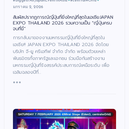
#BiggestAllJapanEventInAsia
#centralwOrld
มกราคม 2, 2026
สัมผัสปรากฏการณ์ญี่ปุ่นที่ยิ่งใหญ่ที่สุดในเอเชียJAPAN
EXPO THAILAND 2026 รวมความเป็น “ญี่ปุ่นครบ
จบที่นี่”
การกลับมาของงานมหกรรมญี่ปุ่นที่ยิ่งใหญ่ที่สุดใน
เอเชีย!! JAPAN EXPO THAILAND 2026 จัดโดย
บริษัท จี-ยู ครีเอทีฟ จำกัด จำกัด พร้อมด้วยเหล่า
พันธมิตรทั้งภาครัฐและเอกชน ร่วมมือกันสร้างงาน
มหกรรมญี่ปุ่นที่รังสรรค์ประสบการณ์เหนือระดับ เพื่อ
เฉลิมฉลองปีที่…