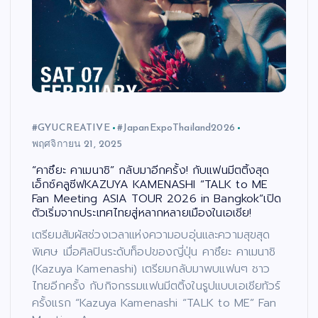
#GYUCREATIVE
#JapanExpoThailand2026
พฤศจิกายน 21, 2025
“คาซึยะ คาเมนาชิ” กลับมาอีกครั้ง! กับแฟนมีตติ้งสุด
เอ็กซ์คลูซีฟKAZUYA KAMENASHI “TALK to ME
Fan Meeting ASIA TOUR 2026 in Bangkok”เปิด
ตัวเริ่มจากประเทศไทยสู่หลากหลายเมืองในเอเชีย!
เตรียมสัมผัสช่วงเวลาแห่งความอบอุ่นและความสุขสุด
พิเศษ เมื่อศิลปินระดับท็อปของญี่ปุ่น คาซึยะ คาเมนาชิ
(Kazuya Kamenashi) เตรียมกลับมาพบแฟนๆ ชาว
ไทยอีกครั้ง กับกิจกรรมแฟนมีตติ้งในรูปแบบเอเชียทัวร์
ครั้งแรก “Kazuya Kamenashi “TALK to ME” Fan