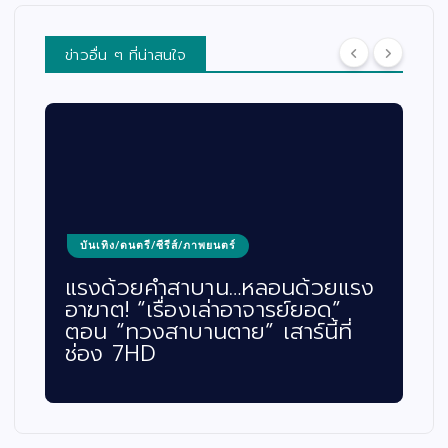
ข่าวอื่น ๆ ที่น่าสนใจ
บันเทิง/ดนตรี/ซีรีส์/ภาพยนตร์
แรงด้วยคำสาบาน…หลอนด้วยแรง
อาฆาต! “เรื่องเล่าอาจารย์ยอด”
ตอน “ทวงสาบานตาย” เสาร์นี้ที่
ช่อง 7HD