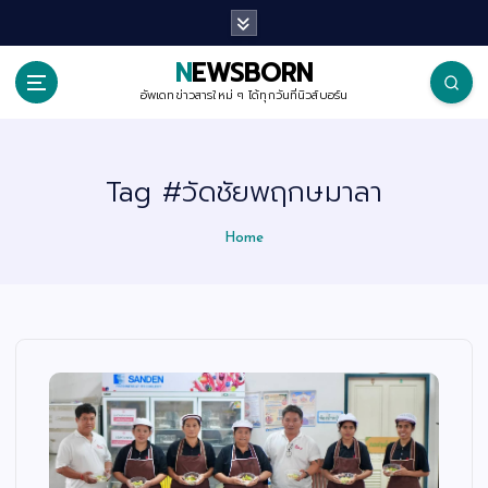
S
k
i
p
NEWSBORN
t
o
อัพเดทข่าวสารใหม่ ๆ ได้ทุกวันที่นิวส์บอร์น
c
o
n
t
Tag #วัดชัยพฤกษมาลา
e
n
t
Home