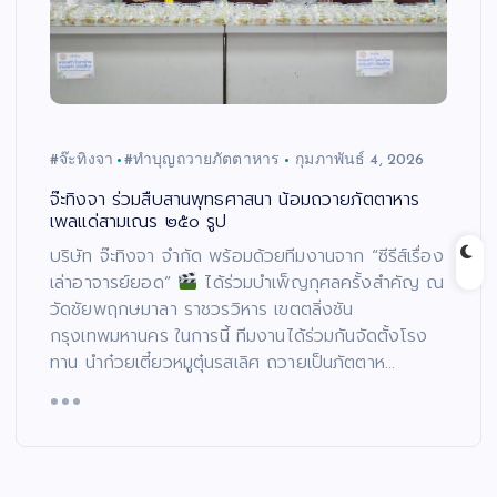
#จ๊ะทิงจา
#ทำบุญถวายภัตตาหาร
กุมภาพันธ์ 4, 2026
จ๊ะทิงจา ร่วมสืบสานพุทธศาสนา น้อมถวายภัตตาหาร
เพลแด่สามเณร ๒๕๐ รูป
บริษัท จ๊ะทิงจา จำกัด พร้อมด้วยทีมงานจาก “ซีรีส์เรื่อง
เล่าอาจารย์ยอด”
ได้ร่วมบำเพ็ญกุศลครั้งสำคัญ ณ
วัดชัยพฤกษมาลา ราชวรวิหาร เขตตลิ่งชัน
กรุงเทพมหานคร ในการนี้ ทีมงานได้ร่วมกันจัดตั้งโรง
ทาน นำก๋วยเตี๋ยวหมูตุ๋นรสเลิศ ถวายเป็นภัตตาห…