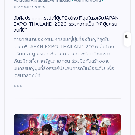
#BiggestAllJapanEventInAsia
#centralwOrld
มกราคม 2, 2026
สัมผัสปรากฏการณ์ญี่ปุ่นที่ยิ่งใหญ่ที่สุดในเอเชียJAPAN
EXPO THAILAND 2026 รวมความเป็น “ญี่ปุ่นครบ
จบที่นี่”
การกลับมาของงานมหกรรมญี่ปุ่นที่ยิ่งใหญ่ที่สุดใน
เอเชีย!! JAPAN EXPO THAILAND 2026 จัดโดย
บริษัท จี-ยู ครีเอทีฟ จำกัด จำกัด พร้อมด้วยเหล่า
พันธมิตรทั้งภาครัฐและเอกชน ร่วมมือกันสร้างงาน
มหกรรมญี่ปุ่นที่รังสรรค์ประสบการณ์เหนือระดับ เพื่อ
เฉลิมฉลองปีที่…