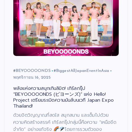
#BEYOOOOONDS
#BiggestAllJapanEventInAsia
พฤศจิกายน 16, 2025
พลังแห่งความสนุกเกินลิมิต! เกิร์ลกรุ๊ป
“BEYOOOOONDS (ビヨーンズ)” แห่ง Hello!
Project เตรียมระเบิดความมันส์บนเวที Japan Expo
Thailand!
ด้วยจิตวิญญาณที่สดใส สนุกสนาน และเต็มไปด้วย
ความคิดสร้างสรรค์ เกิร์ลกรุ๊ปกลุ่มนี้คือความ “เหนือขีด
จำกัด” อย่างแท้จริง
โดยการรวมตัวของ