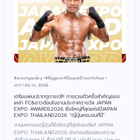
#avantgardey
#BiggestAllJapanEventInAsia
มกราคม 14, 2026
เตรียมพบปรากฎการณ์!!! การรวมตัวครั้งสำคัญของ
เหล่า FC&ชาวด้อมในงานประกาศรางวัล JAPAN
EXPO AWARDS2026 ยิ่งใหญ่ที่สุดแห่งปีJAPAN
EXPO THAILAND2026 “ญี่ปุ่นครบจบที่นี่”
งานมหกรรมญี่ปุ่นที่ยิ่งใหญ่ที่สุดในเอเชีย!! JAPAN
EXPO THAILAND2026 ยังคงเฉลิมฉลองความ
สำเร็จในทุกๆ ปี ซึ่งในปีนี้ ปีที่ 11 มาในธีมของ “Japan