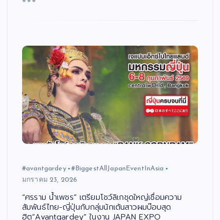
#avantgardey
#BiggestAllJapanEventInAsia
มกราคม 23, 2026
“ศรราม น้ำเพชร” เตรียมโชว์ลิเกชุดใหญ่เชื่อมความ
สัมพันธ์ไทย-ญี่ปุ่นกับกลุ่มนักเต้นสาวผมบ๊อบสุด
ฮิต“Avantgardey” ในงาน JAPAN EXPO