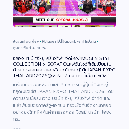
#avantgardey
#BiggestAllJapanEventInAsia
กุมภาพันธ์ 4, 2026
ฉลอง 11 ปี “จี-ยู ครีเอทีฟ” จัดใหญ่!!MUGEN STYLE
COLLECTION x SORAPOLแฟชั่นโชว์ที่เต็มเปี่ยมไป
ด้วยการผสมผสานเอกลักษณ์ไทย-ญี่ปุ่นJAPAN EXPO
THAILAND2026@เสาร์ที่ 7 กุมภาฯ ที่เซ็นทรัลเวิลด์
เตรียมนับถอยหลังกันแล้ว!!! มหกรรมญี่ปุ่นที่ยิ่งใหญ่
ที่สุดในเอเชีย JAPAN EXPO THAILAND 2026 โดย
ความร่วมมือระหว่าง บริษัท จี-ยู ครีเอทีฟ จำกัด และ
เหล่าพันธมิตรภาครัฐ-เอกชน ที่รวมใจกันจัดงานฉลอง
อย่างยิ่งใหญ่ให้คุ้มค่าการรอคอย โดยมี บริษัท โออิชิ
กร…