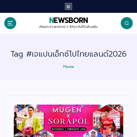
S
k
i
p
NEWSBORN
t
o
อัพเดทข่าวสารใหม่ ๆ ได้ทุกวันที่นิวส์บอร์น
c
o
n
t
Tag #เจแปนเอ็กซ์โปไทยแลนด์2026
e
n
t
Home