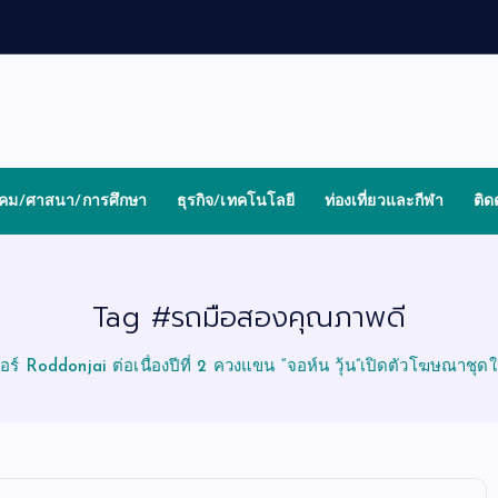
งคม/ศาสนา/การศึกษา
ธุรกิจ/เทคโนโลยี
ท่องเที่ยวและกีฬา
ติด
Tag #รถมือสองคุณภาพดี
นเตอร์ Roddonjai ต่อเนื่องปีที่ 2 ควงแขน “จอห์น วุ้น”เปิดตัวโฆษณาชุด