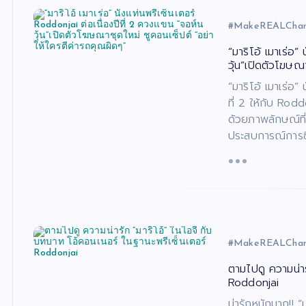
#MakeREALCha
“มาริโอ้ เมาเร่อ”
วุ้น”เปิดตัวโฆษณ
“มาริโอ้ เมาเร่อ”
ที่ 2 ให้กับ Rod
ด้วยภาพลักษณ์ที่เ
ประสบการณ์การซ
#MakeREALCha
ตามไปดู ความน่าร
Roddonjai
น่ารักหนักมาก!! “