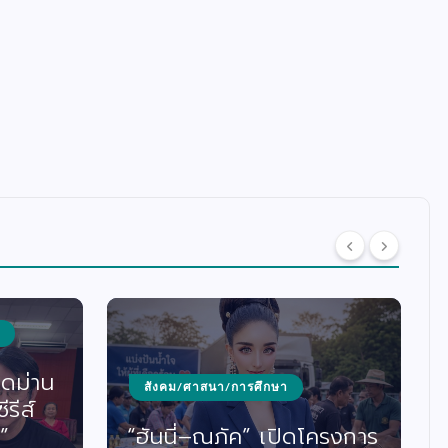
ิดม่าน
สังคม/ศาสนา/การศึกษา
รีส์
”
“ฮันนี่–ณภัค” เปิดโครงการ