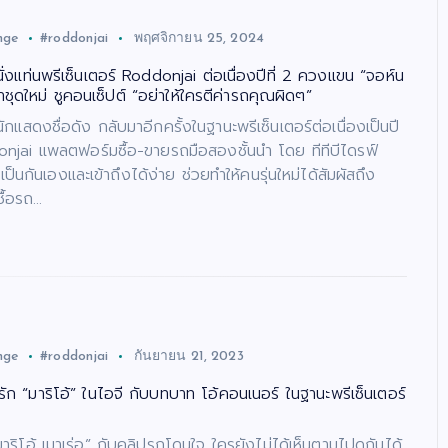
nge
#roddonjai
พฤศจิกายน 25, 2024
 นั่งแท่นพรีเซ็นเตอร์ Roddonjai ต่อเนื่องปีที่ 2 ควงแขน “จอห์น
าชุดใหม่ ชูคอนเซ็ปต์ “อย่าให้ใครตีค่ารถคุณผิดๆ”
 นักแสดงชื่อดัง กลับมาอีกครั้งในฐานะพรีเซ็นเตอร์ต่อเนื่องเป็นปี
donjai แพลตฟอร์มซื้อ-ขายรถมือสองชั้นนำ โดย ทีทีบีไดรฟ์
ป็นกันเองและเข้าถึงได้ง่าย ช่วยทำให้คนรุ่นใหม่ได้สัมผัสถึง
ื้อรถ…
nge
#roddonjai
กันยายน 21, 2023
ัก “มาริโอ้” ในไอจี กับบทบาท โอ้คอนเนอร์ ในฐานะพรีเซ็นเตอร์
มาริโอ้ เมาเร่อ” กับคลิปรถโดนใจ ใครยังไม่ได้เห็นตามไปดูกันได้