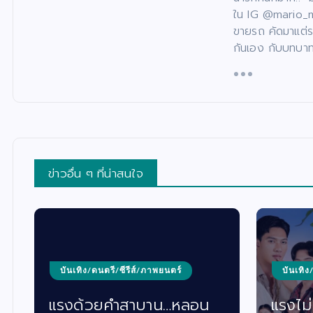
ใน IG @mario_mm
ขายรถ คัดมาแต่ร
กันเอง กับบทบาท
ข่าวอื่น ๆ ที่น่าสนใจ
บันเทิง/ดนตรี/ซีรีส์/ภาพยนตร์
บันเทิง
แรงด้วยคำสาบาน…หลอน
แรงไม่ห