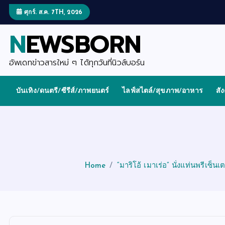
S
k
ศุกร์. ส.ค. 7TH, 2026
i
p
NEWSBORN
t
o
c
o
อัพเดทข่าวสารใหม่ ๆ ได้ทุกวันที่นิวส์บอร์น
n
t
e
บันเทิง/ดนตรี/ซีรีส์/ภาพยนตร์
ไลฟ์สไตล์/สุขภาพ/อาหาร
สั
n
t
Home
“มาริโอ้ เมาเร่อ” นั่งแท่นพรีเซ็