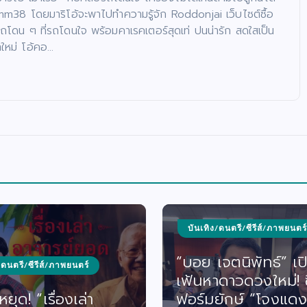
38 โดยมาริโอ้จะพาไปทำความรู้จัก Roddonjai เว็บไซต์ซื้อ
ถโดน ๆ ที่รถโดนใจ พร้อมคาเรคเตอร์สุดเท่ ปนน่ารัก สดใสเป็น
ใหม่ โอ้คอ…
บันเทิง/ดนตรี/ซีรีส์/ภาพยนตร์
“บอย เจตนิพัทธ์” เป
/ดนตรี/ซีรีส์/ภาพยนตร์
เฟ้นหาดาวดวงใหม่! ซี
ยุด! “เรื่องเล่า
ฟอร์มยักษ์ “โจงแดง