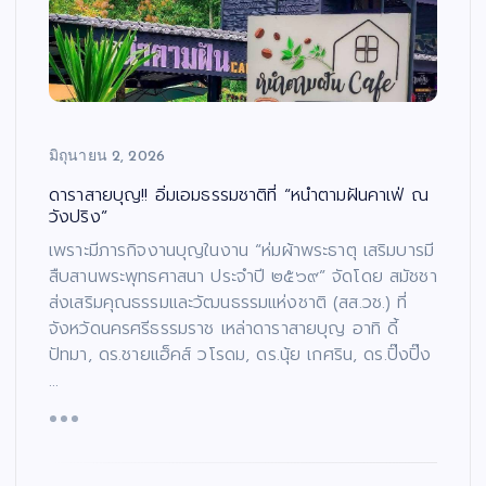
มิถุนายน 2, 2026
ดาราสายบุญ!! อิ่มเอมธรรมชาติที่ “หนำตามฝันคาเฟ่ ณ
วังปริง”
เพราะมีภารกิจงานบุญในงาน “ห่มผ้าพระธาตุ เสริมบารมี
สืบสานพระพุทธศาสนา ประจำปี ๒๕๖๙” จัดโดย สมัชชา
ส่งเสริมคุณธรรมและวัฒนธรรมแห่งชาติ (สส.วช.) ที่
จังหวัดนครศรีธรรมราช เหล่าดาราสายบุญ อาทิ ดี้
ปัทมา, ดร.ชายแฮ็คส์ วโรดม, ดร.นุ้ย เกศริน, ดร.ปิ๊งปิ๊ง
…