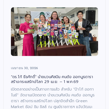
เมษายน 30, 2026
“ดร.โก้ ธีรศักดิ์” นำขบวนศิลปิน คนดัง ออกบูธดารา
สร้างกระแสรักษ์โลก 29 เม.ย. – 1 พ.ค.69
เปิดตลาดอย่างเป็นทางการแล้ว สำหรับ “ป้าโก้ ออกา
ไนซ์” จัดงานเปิดตลาด นำขบวนศิลปิน คนดัง ออกบูธ
ดารา สร้างกระแสรักษ์โลก ปลุกจิตสำนึก Green
Market ช้อป ชิม ชิลล์ ณ ศูนย์ราชการฯ แจ้งวัฒนะ