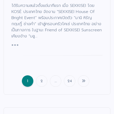
ได้รับความสนใจตั้งแต่นาทีแรก เมื่อ SEKKISEI โดย
KOSÉ ประเทศไทย จัดงาน “SEKKISEI House Of
Bright Event” พร้อมประกาศเปิดตัว “นานิ หิรัญ
กฤษฎิ์ ช่างคำ” เข้าสู่ครอบครัวโคเซ่ ประเทศไทย อย่าง
เป็นทางการ ในฐานะ Friend of SEKKISEI Sunscreen
เคียงข้าง “บลู…
1
2
…
24
แ
น
ะ
แ
น
ว
เ
รื่
อ
ง