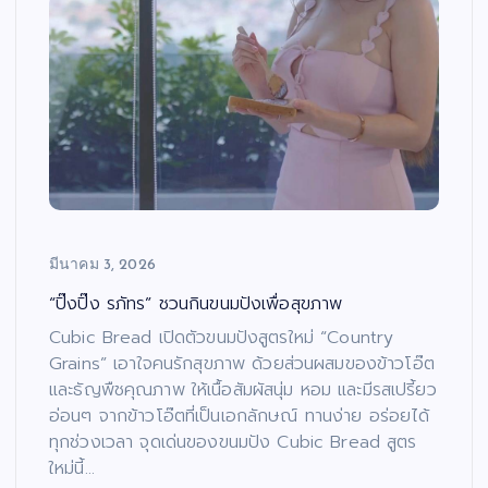
มีนาคม 3, 2026
“ปิ๊งปิ๊ง รภัทร” ชวนกินขนมปังเพื่อสุขภาพ
Cubic Bread เปิดตัวขนมปังสูตรใหม่ “Country
Grains” เอาใจคนรักสุขภาพ ด้วยส่วนผสมของข้าวโอ๊ต
และธัญพืชคุณภาพ ให้เนื้อสัมผัสนุ่ม หอม และมีรสเปรี้ยว
อ่อนๆ จากข้าวโอ๊ตที่เป็นเอกลักษณ์ ทานง่าย อร่อยได้
ทุกช่วงเวลา จุดเด่นของขนมปัง Cubic Bread สูตร
ใหม่นี้…