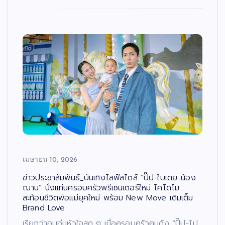
เมษายน 10, 2026
ข่าวประชาสัมพันธ์_บันเทิงไลฟ์สไตล์ “ปั๊ป-ใบเตย-น้อง
ฌาน” นั่งแท่นครอบครัวพรีเซนเตอร์ใหม่ โคโดโม
สะท้อนชีวิตพ่อแม่ยุคใหม่ พร้อม New Move เติมเต็ม
Brand Love
เรียกว่าอบอุ่นหัวใจสุด ๆ เมื่อครอบครัวคนดัง “ปั๊ป-โป