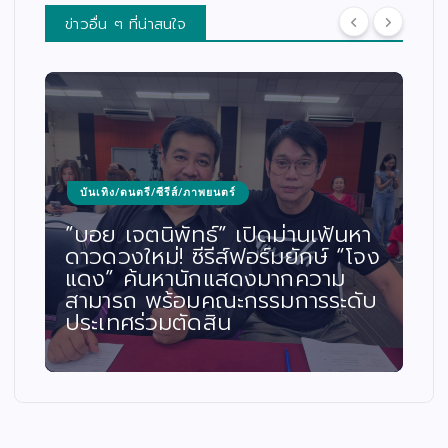
ข่าวอื่น ๆ ที่น่าสนใจ
สังคม/ศาสนา/การศึกษา
“ฮันนี่–ณภัค” เปิดโครงการ
“ณภัค” (NAPUK Project) เดิน
หน้าช่วยเหลือผู้ยากไร้ และผู้ประสบ
ภัย พร้อมเปิดช่องทางรับเรื่องช่วย
เหลือ