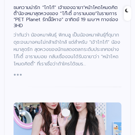
ชมความน่ารัก “โกโก้” เจ้าของฉายา“หน้าโหดโหมดคิต
ตี้”น้องหมาสุดหวงของ “โก๊ะตี๋ อารามบอย”ในรายการ
“PET Planet รักนี้มีหาง” อาทิตย์ 19 เมษาฯ ทางช่อง
3HD
ว่ากันว่า น้องหมาพันธุ์ พิทบลู เป็นน้องหมาพันธุ์ที่ดุมาก
ดุซะจนบางคนไม่กล้าเข้าใกล้ แต่สำหรับ “เจ้าโกโก้” น้อง
หมาสุดรัก สุดหวงของนักแสดงตลกระดับประเทศอย่าง
โก๊ะตี๋ อารามบอย กลับเชื่องจนได้รับฉายาว่า “หน้าโหด
โหมดคิตตี้” ที่เราเชื่อว่าถ้าใครได้ชมร…