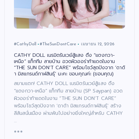
#CathyDoll
#TheSunDontCare
เมษายน 12, 2026
CATHY DOLL เนรมิตรันเวย์สู้แสง ดึง “แตงกวา-
เหนือ” แท็กทีม สายป่าน อวดผิวออร่าท้าแดดในงาน
“THE SUN DON’T CARE” พร้อมโชว์สุดปังจาก ‘ดาด้
า มิสแกรนด์กาฬสินธุ์’ นะคะ ขอบคุณค่ะ (ขอบคุณ)
สยามแตก! CATHY DOLL เนรมิตรันเวย์สู้แสง ดึง
“แตงกวา-เหนือ” แท็กทีม สายป่าน (SP Saypan) อวด
ผิวออร่าท้าแดดในงาน “THE SUN DON’T CARE”
พร้อมโชว์สุดปังจาก ‘ดาด้า มิสแกรนด์กาฬสินธุ์’ สร้าง
สีสันสนั่นเมือง ผ่านพ้นไปอย่างยิ่งใหญ่สำหรับ CATHY
…