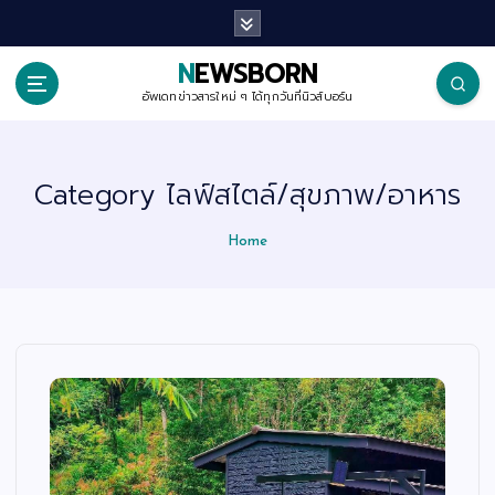
S
k
i
p
NEWSBORN
t
o
อัพเดทข่าวสารใหม่ ๆ ได้ทุกวันที่นิวส์บอร์น
c
o
n
t
Category ไลฟ์สไตล์/สุขภาพ/อาหาร
e
n
t
Home