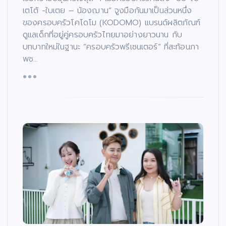
เตโต้ -ใบเตย – น้องฌาน” จูงมือกันมาเป็นส่วนหนึ่ง
ของครอบครัวโคโดโม (KODOMO) แบรนด์ผลิตภัณฑ์
ดูแลเด็กที่อยู่คู่ครอบครัวไทยมาอย่างยาวนาน กับ
บทบาทใหม่ในฐานะ “ครอบครัวพรีเซนเตอร์” ที่สะท้อนภา
พช…