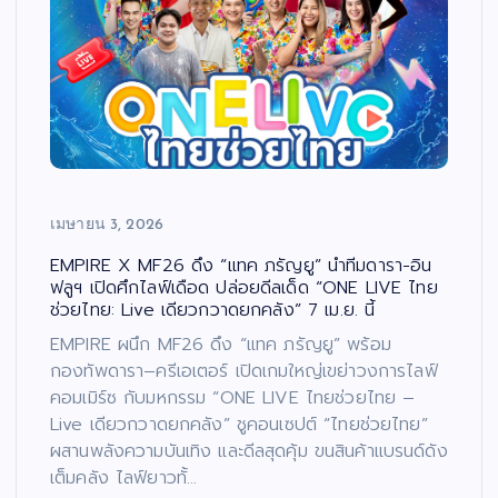
เมษายน 3, 2026
EMPIRE X MF26 ดึง “แทค ภรัญยู” นำทีมดารา-อิน
ฟลูฯ เปิดศึกไลฟ์เดือด ปล่อยดีลเด็ด “ONE LIVE ไทย
ช่วยไทย: Live เดียวกวาดยกคลัง” 7 เม.ย. นี้
EMPIRE ผนึก MF26 ดึง “แทค ภรัญยู” พร้อม
กองทัพดารา–ครีเอเตอร์ เปิดเกมใหญ่เขย่าวงการไลฟ์
คอมเมิร์ซ กับมหกรรม “ONE LIVE ไทยช่วยไทย –
Live เดียวกวาดยกคลัง” ชูคอนเซปต์ “ไทยช่วยไทย”
ผสานพลังความบันเทิง และดีลสุดคุ้ม ขนสินค้าแบรนด์ดัง
เต็มคลัง ไลฟ์ยาวทั้…