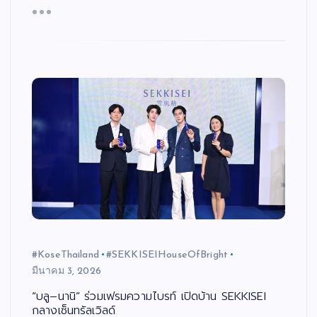
#KoseThailand
#SEKKISEIHouseOfBright
มีนาคม 3, 2026
“บลู–นานิ” ร่วมเฟรมความไบรท์ เปิดบ้าน SEKKISEI
กลางเซ็นทรัลเวิลด์