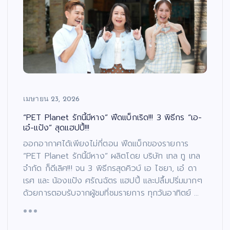
เมษายน 23, 2026
“PET Planet รักนี้มีหาง” ฟีดแบ็กเริด!!! 3 พิธีกร “เอ-
เอ๋-แป้ง” สุดแฮปปี้!!!
ออกอากาศได้เพียงไม่กี่ตอน ฟีดแบ็กของรายการ
“PET Planet รักนี้มีหาง” ผลิตโดย บริษัท เทล ทู เทล
จำกัด ก็ดีเลิศ!!! จน 3 พิธีกรสุดคิวบ์ เอ ไชยา, เอ๋ ดา
เรศ และ น้องแป้ง ศรัณฉัตร แฮปปี้ และปลื้มปริ่มมากๆ
ด้วยการตอบรับจากผู้ชมที่ชมรายการ ทุกวันอาทิตย์ …