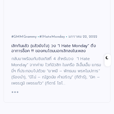
#GMMGrammy
#IHateMonday
มกราคม 22, 2022
เลิกกันแล้ว (แล้วยังไง) วง “I Hate Monday” ดึง
อาการช็อค !!! ของคนโดนบอกเลิกลงในเพลง
กลับมาพร้อมกับซิงเกิลที่ 4 สำหรับวง “I Hate
Monday” จากค่าย ไวท์มิวสิก ในเครือ จีเอ็มเอ็ม แกรม
มี่ฯ ที่ประกอบไปด้วย “ยาหยี – พัทธมน พรหโมปการ”
(ร้องนำ), “นีโน่ – ณัฐดนัย คำเจริญ” (กีต้าร์), “มิค –
เพชรภูมิ เพชรแก้ว” (กีตาร์ โซโ…