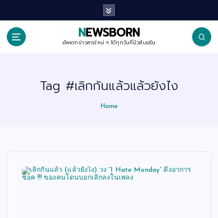
S
k
i
p
NEWSBORN
t
o
อัพเดทข่าวสารใหม่ ๆ ได้ทุกวันที่นิวส์บอร์น
c
o
n
t
Tag #เลิกกันแล้วแล้วยังไง
e
n
t
Home