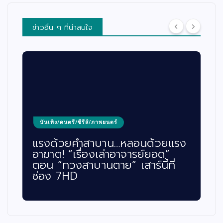
ข่าวอื่น ๆ ที่น่าสนใจ
บันเทิง/ดนตรี/ซีรีส์/ภาพยนตร์
แรงด้วยคำสาบาน…หลอนด้วยแรง
อาฆาต! “เรื่องเล่าอาจารย์ยอด”
ตอน “ทวงสาบานตาย” เสาร์นี้ที่
ช่อง 7HD