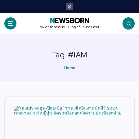
S
k
i
p
NEWSBORN
t
o
อัพเดทข่าวสารใหม่ ๆ ได้ทุกวันที่นิวส์บอร์น
c
o
n
t
Tag #iAM
e
n
t
Home