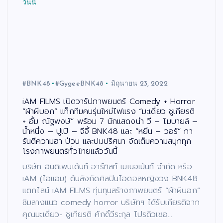
#BNK48
#GygeeBNK48
มิถุนายน 23, 2022
iAM FILMS เปิดวาร์ปภาพยนตร์ Comedy + Horror
“ผ้าผีบอก” แท็กทีมคนรุ่นใหม่ไฟแรง “มะเดี่ยว ชูเกียรติ
+ อั้ม ณัฐพงษ์” พร้อม 7 นักแสดงนำ วี – โมบายล์ –
น้ำหนึ่ง – ปูเป้ – จีจี้ BNK48 และ “หยิ่น – วอร์” กา
รันตีความฮา ป่วน และปมปริศนา จัดเต็มความสนุกทุก
โรงภาพยนตร์ทั่วไทยแล้ววันนี้
บริษัท อินดิเพนเด้นท์ อาร์ทิสท์ เมเนจเม้นท์ จำกัด หรือ
iAM (ไอแอม) ต้นสังกัดศิลปินไอดอลหญิงวง BNK48
แตกไลน์ iAM FILMS ทุ่มทุนสร้างภาพยนตร์ “ผ้าผีบอก”
ชิมลางแนว comedy horror บริษัทฯ ได้รับเกียรติจาก
คุณมะเดี่ยว- ชูเกียรติ ศักดิ์วีระกุล โปรดิวเซอ…