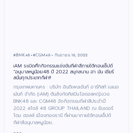
#BNK48
#CGM48
กันยายน 16, 2022
iAM ระเบิดศึกกิจกรรมแข่งขันกีฬาสีภายใต้คอนเซ็ปต์
“อนุบาลหนูน้อย48 ปี 2022 สนุกสนาน ฮา มัน เชียร์
สนั่นทุกประเภทกีฬา!!
กรุงเทพมหานคร : บริษัท อินดิเพนเด้นท์ อาร์ทิสท์ เมเนจ
เม้นท์ จำกัด (iAM) ต้นสังกัดศิลปินไอดอลหญิงวง
BNK48 และ CGM48 จัดกิจกรรมกีฬาสีประจำปี
2022 สไตล์ 48 GROUP THAILAND ณ ธันเดอร์
โดม ฮอลล์ เมืองทองธานี ที่ผ่านมาภายใต้คอนเซ็ปต์
กีฬาสีอนุบาลหนูน้อย…