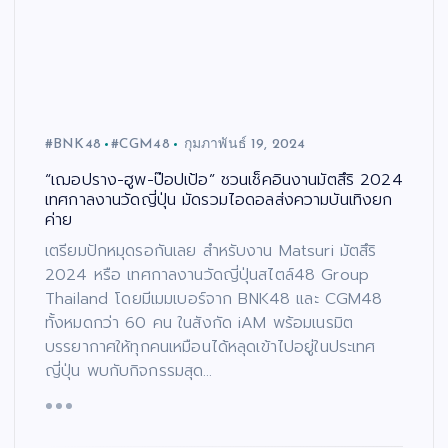
#BNK48
#CGM48
กุมภาพันธ์ 19, 2024
“เฌอปราง-ฮูพ-ป๊อปเป้อ” ชวนเช็คอินงานมัตสึริ 2024
เทศกาลงานวัดญี่ปุ่น มัดรวมไอดอลส่งความบันเทิงยก
ค่าย
เตรียมปักหมุดรอกันเลย สำหรับงาน Matsuri มัตสึริ
2024 หรือ เทศกาลงานวัดญี่ปุ่นสไตล์48 Group
Thailand โดยมีเมมเบอร์จาก BNK48 และ CGM48
ทั้งหมดกว่า 60 คน ในสังกัด iAM พร้อมเนรมิต
บรรยากาศให้ทุกคนเหมือนได้หลุดเข้าไปอยู่ในประเทศ
ญี่ปุ่น พบกับกิจกรรมสุด…