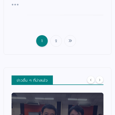
1
2
แ
น
ะ
แ
น
ว
เ
รื่
อ
ง
ข่าวอื่น ๆ ที่น่าสนใจ