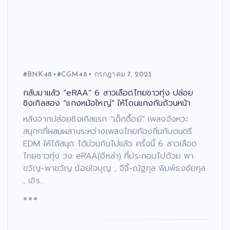
#BNK48
#CGM48
กรกฎาคม 7, 2023
กลับมาแล้ว “eRAA” 6 สาวเลือดไทยชาวทุ่ง ปล่อย
ซิงเกิลสอง “แกงหม้อใหญ่” ให้โดนแกงกันถ้วนหน้า
หลังจากปล่อยซิงเกิลแรก “เด็กดื้อย์” เพลงจังหวะ
สนุกๆที่ผสมผสานระหว่างเพลงไทยท้องถิ่นกับดนตรี
EDM ให้ได้สนุก ได้ม่วนกันไปแล้ว ครั้งนี้ 6 สาวเลือด
ไทยชาวทุ่ง วง eRAA(อีหล่า) ที่ประกอบไปด้วย พา
ขวัญ-พาขวัญ น้อยใจบุญ , จีจี้-ณัฐกุล พิมพ์ธงชัยกุล
, เอิร…