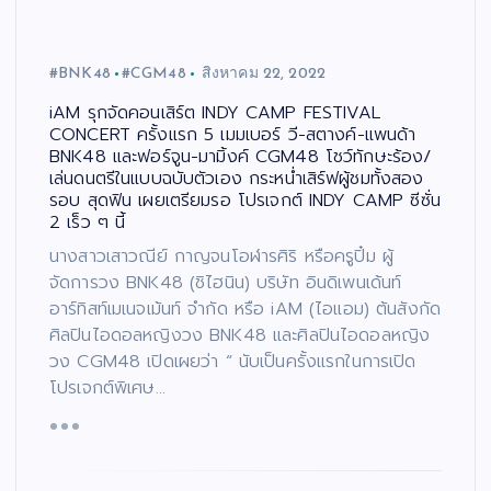
#BNK48
#CGM48
สิงหาคม 22, 2022
iAM รุกจัดคอนเสิร์ต INDY CAMP FESTIVAL
CONCERT ครั้งแรก 5 เมมเบอร์ วี-สตางค์-แพนด้า
BNK48 และฟอร์จูน-มามิ้งค์ CGM48 โชว์ทักษะร้อง/
เล่นดนตรีในแบบฉบับตัวเอง กระหน่ำเสิร์ฟผู้ชมทั้งสอง
รอบ สุดฟิน เผยเตรียมรอ โปรเจกต์ INDY CAMP ซีซั่น
2 เร็ว ๆ นี้
นางสาวเสาวณีย์ กาญจนโอฬารศิริ หรือครูปิ๋ม ผู้
จัดการวง BNK48 (ชิไฮนิน) บริษัท อินดิเพนเด้นท์
อาร์ทิสท์เมเนจเม้นท์ จำกัด หรือ iAM (ไอแอม) ต้นสังกัด
ศิลปินไอดอลหญิงวง BNK48 และศิลปินไอดอลหญิง
วง CGM48 เปิดเผยว่า “ นับเป็นครั้งแรกในการเปิด
โปรเจกต์พิเศษ…