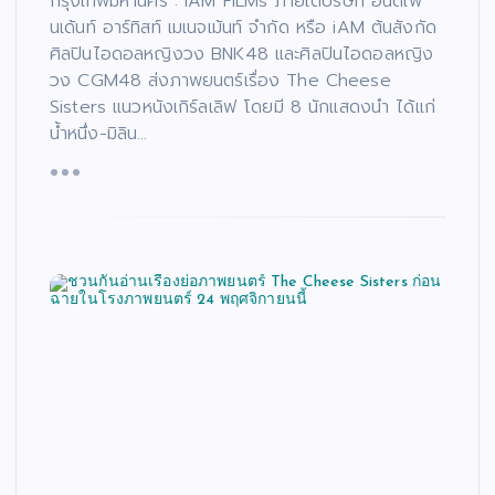
กรุงเทพมหานคร : iAM FILMs ภายใต้บริษัท อินดิเพ
นเด้นท์ อาร์ทิสท์ เมเนจเม้นท์ จำกัด หรือ iAM ต้นสังกัด
ศิลปินไอดอลหญิงวง BNK48 และศิลปินไอดอลหญิง
วง CGM48 ส่งภาพยนตร์เรื่อง The Cheese
Sisters แนวหนังเกิร์ลเลิฟ โดยมี 8 นักแสดงนำ ได้แก่
น้ำหนึ่ง-มิลิน…