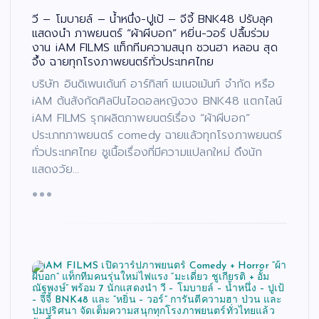
วี – โมบายล์ – น้ำหนึ่ง-ปูเป้ – จีจี้ BNK48 ปรับลุค
แสดงนำ ภาพยนตร์ “ผ้าผีบอก” หยิ่น-วอร์ ปลื้มร่วม
งาน iAM FILMS แท็กทีมความสนุก ชวนฮา หลอน สุด
จึ้ง ฉายทุกโรงภาพยนตร์ทั่วประเทศไทย
บริษัท อินดิเพนเด้นท์ อาร์ทิสท์ เมเนจเม้นท์ จํากัด หรือ
iAM ต้นสังกัดศิลปินไอดอลหญิงวง BNK48 แตกไลน์
iAM FILMS รุกผลิตภาพยนตร์เรื่อง “ผ้าผีบอก”
ประเภทภาพยนตร์ comedy ฉายแล้วทุกโรงภาพยนตร์
ทั่วประเทศไทย ชูเนื้อเรื่องที่มีความแปลกใหม่ ดึงนัก
แสดงวัย…