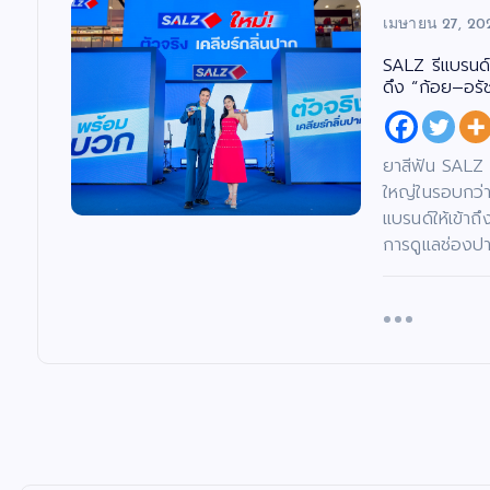
เมษายน 27, 20
SALZ รีแบรนด
ดึง “ก้อย–อรั
ยาสีฟัน SALZ 
ใหญ่ในรอบกว่
แบรนด์ให้เข้าถ
การดูแลช่องป