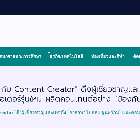
งคม/ศาสนา/การศึกษา
ธุรกิจ/เทคโนโลยี
ท่องเที่ยวและกีฬา
ติด
กับ Content Creator” ดึงผู้เชี่ยวชาญแ
อเตอร์รุ่นใหม่ ผลิตคอนเทนต์อย่าง “ป้องกัน-
tor” ดึงผู้เชี่ยวชาญและเพจดัง “อาสาพาไปหลง-จูนพากิน” แนะคอนเทนต