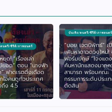
บันเทิง/ดนตรี/ซีรีส์/ภาพยนตร์
“บอย เจตนิพัทธ์” เป
/ดนตรี/ซีรีส์/ภาพยนตร์
เฟ้นหาดาวดวงใหม่! ซี
ยุด! “เรื่องเล่า
ฟอร์มยักษ์ “โจงแดง
ย์ยอด” ตอน “นางฟ้า
ค้นหานักแสดงมากค
ด” ฟาดเรตติ้งเดือด
สามารถ พร้อมคณะ
กใจคนดูทั่วประเทศ
กรรมการระดับประเท
งถึง 4.5
ตัดสิน