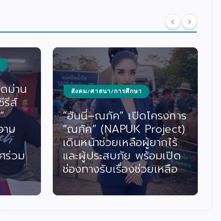
ิดม่าน
สังคม/ศาสนา/การศึกษา
รีส์
”
“ฮันนี่–ณภัค” เปิดโครงการ
วาม
“ณภัค” (NAPUK Project)
เดินหน้าช่วยเหลือผู้ยากไร้
ศร่วม
และผู้ประสบภัย พร้อมเปิด
ช่องทางรับเรื่องช่วยเหลือ