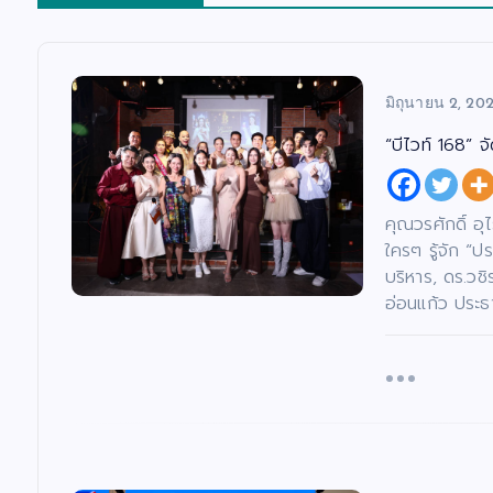
มิถุนายน 2, 20
“บีไวท์ 168” 
คุณวรศักดิ์ อุ
ใครๆ รู้จัก “ป
บริหาร, ดร.วชิ
อ่อนแก้ว ประธ