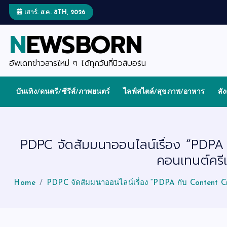
S
k
เสาร์. ส.ค. 8TH, 2026
i
p
NEWSBORN
t
o
c
o
อัพเดทข่าวสารใหม่ ๆ ได้ทุกวันที่นิวส์บอร์น
n
t
e
บันเทิง/ดนตรี/ซีรีส์/ภาพยนตร์
ไลฟ์สไตล์/สุขภาพ/อาหาร
สั
n
t
PDPC จัดสัมมนาออนไลน์เรื่อง “PDPA 
คอนเทนต์ครีเ
Home
PDPC จัดสัมมนาออนไลน์เรื่อง “PDPA กับ Content Crea