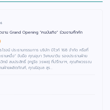
26
จัดงาน Grand Opening “คนบันเทิง” ร่วมงานคึกคัก
ไรโรจน์ ประธานกรรมการ บริษัท บีไวท์ 168 จำกัด หรือที่
ระธานหนึ่ง” จับมือ คุณอุษา วิเศษนาวิน รองประธานฝ่าย
รวิทย์ สมประสิทธิ์ (ครูริช วรพล) ที่ปรึกษาฯ, คุณทิพวรรณ
านฝ่ายผลิตภัณฑ์, คุณนิอุบล สุร…