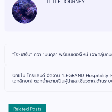
LITTLE JOURNEY
แ
น
ะ
“ไฮ-เฮิร์บ” คว้า “นนกุล” พรีเซนเตอร์ใหม่ เจาะกลุ่มคนร
แ
น
ว
เ
รื่
อ
บิทิชีโน ไทยแลนด์ จัดงาน “LEGRAND Hospitality H
ง
เอกลักษณ์ ตอกย้ำความเป็นผู้นำและเชี่ยวชาญด้านระบ
Related Posts