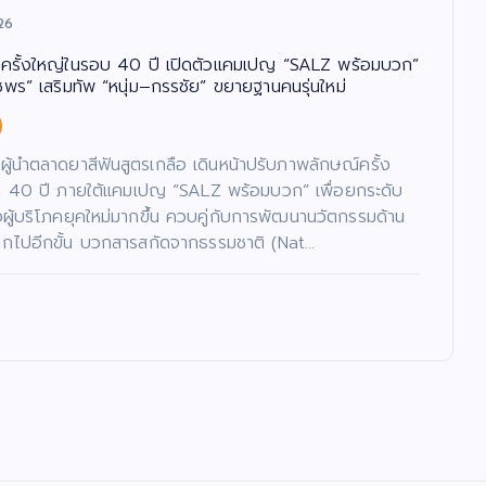
26
์ครั้งใหญ่ในรอบ 40 ปี เปิดตัวแคมเปญ “SALZ พร้อมบวก”
ชพร” เสริมทัพ “หนุ่ม–กรรชัย” ขยายฐานคนรุ่นใหม่
ผู้นำตลาดยาสีฟันสูตรเกลือ เดินหน้าปรับภาพลักษณ์ครั้ง
า 40 ปี ภายใต้แคมเปญ “SALZ พร้อมบวก” เพื่อยกระดับ
ึงผู้บริโภคยุคใหม่มากขึ้น ควบคู่กับการพัฒนานวัตกรรมด้าน
ากไปอีกขั้น บวกสารสกัดจากธรรมชาติ (Nat…