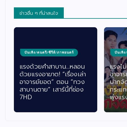
ข่าวอื่น ๆ ที่น่าสนใจ
บันเทิง/ดนตรี/ซีรีส์/ภาพยนตร์
บันเทิง
แรงด้วยคำสาบาน…หลอน
แรงไม่ห
ด้วยแรงอาฆาต! “เรื่องเล่า
อาจาร
อาจารย์ยอด” ตอน “ทวง
ปากจั
สาบานตาย” เสาร์นี้ที่ช่อง
กระแท
7HD
พุ่งแร