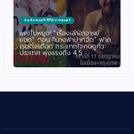
บันเทิง/ดนตรี/ซีรีส์/ภาพยนตร์
แรงไม่หยุด! “เรื่องเล่าอาจารย์
ยอด” ตอน “นางฟ้าปากจัด” ฟาด
เรตติ้งเดือด กระแทกใจคนดูทั่ว
ประเทศ พุ่งแรงถึง 4.5