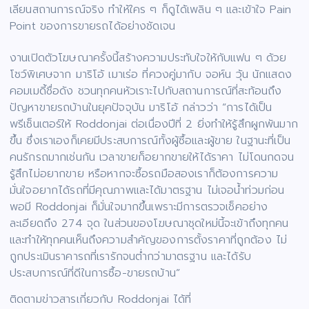
เลียนสถานการณ์จริง ทำให้ใคร ๆ ก็ดูได้เพลิน ๆ และเข้าใจ Pain
Point ของการขายรถได้อย่างชัดเจน
งานเปิดตัวโฆษณาครั้งนี้สร้างความประทับใจให้กับแฟน ๆ ด้วย
โชว์พิเศษจาก มาริโอ้ เมาเร่อ ที่ควงคู่มากับ จอห์น วุ้น นักแสดง
คอมเมดี้ชื่อดัง ชวนทุกคนหัวเราะไปกับสถานการณ์ที่สะท้อนถึง
ปัญหาขายรถบ้านในยุคปัจจุบัน มาริโอ้ กล่าวว่า “การได้เป็น
พรีเซ็นเตอร์ให้ Roddonjai ต่อเนื่องปีที่ 2 ยิ่งทำให้รู้สึกผูกพันมาก
ขึ้น ซึ่งเราเองก็เคยมีประสบการณ์ทั้งผู้ซื้อและผู้ขาย ในฐานะที่เป็น
คนรักรถมากเช่นกัน เวลาขายก็อยากขายให้ได้ราคา ไม่โดนกดจน
รู้สึกไม่อยากขาย หรือหากจะซื้อรถมือสองเราก็ต้องการความ
มั่นใจอยากได้รถที่มีคุณภาพและได้มาตรฐาน ไม่เจอน้ำท่วมก่อน
พอมี Roddonjai ก็มั่นใจมากขึ้นเพราะมีการตรวจเช็คอย่าง
ละเอียดถึง 274 จุด ในส่วนของโฆษณาชุดใหม่นี้จะเข้าถึงทุกคน
และทำให้ทุกคนเห็นถึงความสำคัญของการตั้งราคาที่ถูกต้อง ไม่
ถูกประเมินราคารถที่เรารักจนต่ำกว่ามาตรฐาน และได้รับ
ประสบการณ์ที่ดีในการซื้อ-ขายรถบ้าน”
ติดตามข่าวสารเกี่ยวกับ Roddonjai ได้ที่