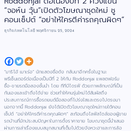
Roddonjai ต่อเนื่องปีที่ 2 ควงแขน
“จอห์น วุ้น”เปิดตัวโฆษณาชุดใหม่ ชู
คอนเซ็ปต์ “อย่าให้ใครตีค่ารถคุณผิดๆ”
ธุรกิจ/เทคโนโลยี
พฤศจิกายน 25, 2024
“มาริโอ้ เมาเร่อ” นักแสดงชื่อดัง กลับมาอีกครั้งในฐานะ
พรีเซ็นเตอร์ต่อเนื่องเป็นปีที่ 2 ให้กับ Roddonjai แพลตฟอร์ม
ซื้อ-ขายรถมือสองชั้นนำ โดย ทีทีบีไดรฟ์ ด้วยภาพลักษณ์ที่เป็น
กันเองและเข้าถึงได้ง่าย ช่วยทำให้คนรุ่นใหม่ได้สัมผัสถึง
ประสบการณ์การซื้อรถยนต์มือสองที่โปร่งใสและตรงไปตรงมา
นอกจากนี้ Roddonjai ยังได้เปิดตัวโฆษณาชุดใหม่ภายใต้คอน
เซ็ปต์ “อย่าให้ใครตีค่ารถคุณผิดๆ” สะท้อนถึงไลฟ์สไตล์ของผู้ขาย
รถบ้านที่มักประสบปัญหาในการตั้งราคาขาย โฆษณาชุดนี้นำเสนอ
ผ่านการเล่าเรื่องแบบสนุกสนานที่เต็มไปด้วยจังหวะฮาและการล้อ