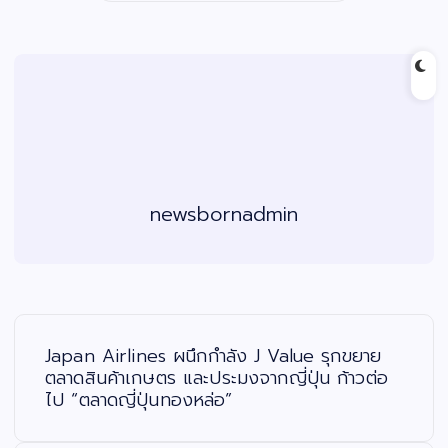
newsbornadmin
แ
น
ะ
Japan Airlines ผนึกกำลัง J Value รุกขยาย
แ
น
ตลาดสินค้าเกษตร และประมงจากญี่ปุ่น ก้าวต่อ
ว
ไป “ตลาดญี่ปุ่นทองหล่อ”
เ
รื่
อ
ง