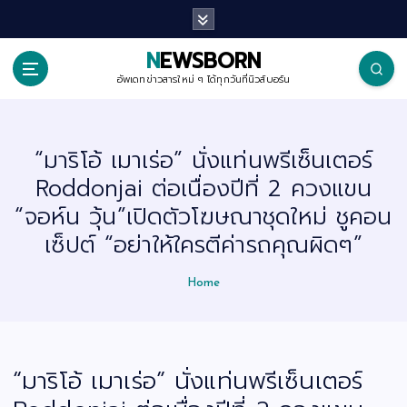
S
k
i
p
NEWSBORN
t
o
อัพเดทข่าวสารใหม่ ๆ ได้ทุกวันที่นิวส์บอร์น
c
o
n
t
“มาริโอ้ เมาเร่อ” นั่งแท่นพรีเซ็นเตอร์
e
n
Roddonjai ต่อเนื่องปีที่ 2 ควงแขน
t
“จอห์น วุ้น”เปิดตัวโฆษณาชุดใหม่ ชูคอน
เซ็ปต์ “อย่าให้ใครตีค่ารถคุณผิดๆ”
Home
“มาริโอ้ เมาเร่อ” นั่งแท่นพรีเซ็นเตอร์