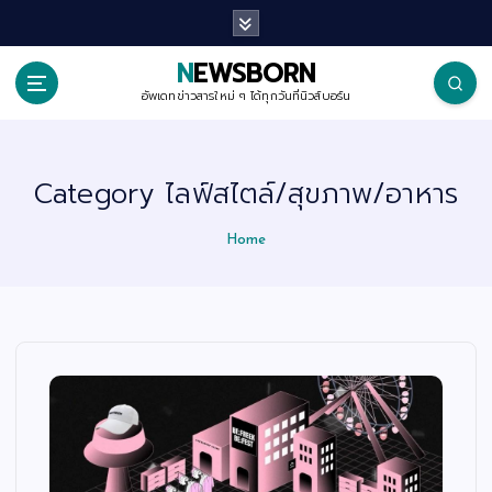
S
k
i
p
NEWSBORN
t
o
อัพเดทข่าวสารใหม่ ๆ ได้ทุกวันที่นิวส์บอร์น
c
o
n
t
Category ไลฟ์สไตล์/สุขภาพ/อาหาร
e
n
t
Home