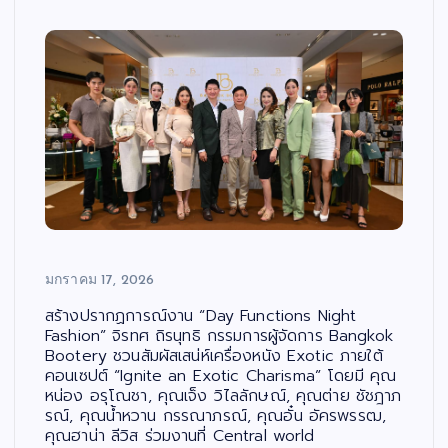
มกราคม 17, 2026
สร้างปรากฏการณ์งาน “Day Functions Night
Fashion” จิรทศ ถิรนุทธิ กรรมการผู้จัดการ Bangkok
Bootery ชวนสัมผัสเสน่ห์เครื่องหนัง Exotic ภายใต้
คอนเซปต์ “Ignite an Exotic Charisma” โดยมี คุณ
หน่อง อรุโณชา, คุณเจ็ง วิไลลักษณ์, คุณต่าย ชัชฎาภ
รณ์, คุณน้ำหวาน กรรณาภรณ์, คุณอั๋น อัครพรรฒ,
คุณฮาน่า ลีวิส ร่วมงานที่ Central world