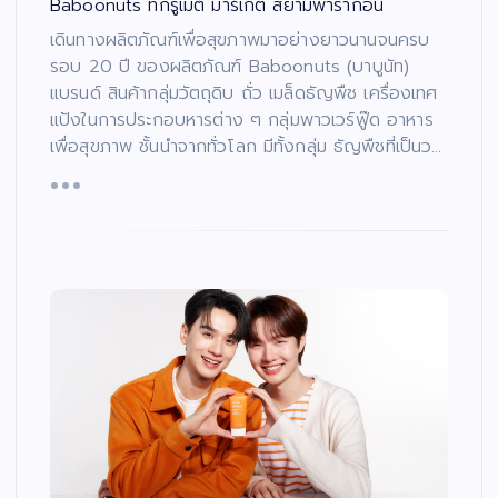
Baboonuts ที่กรูเม่ต์ มาร์เก็ต สยามพารากอน
เดินทางผลิตภัณฑ์เพื่อสุขภาพมาอย่างยาวนานจนครบ
รอบ 20 ปี ของผลิตภัณฑ์ Baboonuts (บาบูนัท)
แบรนด์ สินค้ากลุ่มวัตถุดิบ ถั่ว เมล็ดธัญพืช เครื่องเทศ
แป้งในการประกอบหารต่าง ๆ กลุ่มพาวเวร์ฟู๊ด อาหาร
เพื่อสุขภาพ ชั้นนำจากทั่วโลก มีทั้งกลุ่ม ธัญพืชที่เป็นว…