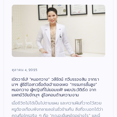
ตุลาคม 4, 2025
เปิดวาร์ป! “หมอกวาง” วลีรัตน์ ทวีบรรจงสิน จากรา
มาฯ สู่ซีอีโอสาวชื่อดังเจ้าของเพจ “กรรมกรชั้นสูง”
หมอกวาง ผู้หญิงที่ไม่ยอมแพ้! เผยประวัติเริ่ด จาก
แพทย์วิจัยจักษุฯ สู่ไอคอนด้านความงาม
เมื่อชีวิตไม่ได้เป็นไปตามแผน และความฝันที่วาดไว้สวย
หรูต้องเกือบพังทลายลงในชั่วข้ามคืน สิ่งที่จะบอกได้ว่า
คุณคือใครจริง ๆ คือ “คุณจะยืนหยัดอย่างไร” และนี่