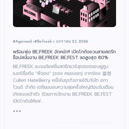
#Agavond
#Befreek
มกราคม 23, 2026
พร้อมพุ่ง BE;FREEK จัดหนัก!! เปิดโกดังชวนสายสตรีท
ช็อปสนั่นงาน BE;FREEK BE;FEST ลดสูงสุด 80%
BE;FREEK แบรนด์แฟชั่นสตรีทแวร์สุดฮอตของยูทูบ
เบอร์ชื่อดัง “พี่จอง” (จอง คยองแท) จากช่อง 컬렌
Cullen HateBerry หนึ่งในธุรกิจภายใต้บริษัท อกา
โวนด์ จำกัด เตรียมมอบความสุขครั้งใหญ่ต้อนรับเดือน
เกิดของเจ้าตัว ด้วยการจัดงาน BE;FREEK BE;FEST
เปิดโกดังให้แฟ…