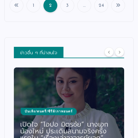
1
2
3
…
24
แ
น
ะ
แ
น
ว
เ
รื่
อ
ง
ข่าวอื่น ๆ ที่น่าสนใจ
บันเทิง/ดนตรี/ซีรีส์/ภาพยนตร์
เปิดใจ “โอปอ มิตรชัย” นางเอก
น้องใหม่ ประเดิมสนามจริงครั้ง
แรกใน “เรื่องเล่าอาจารย์ยอด”