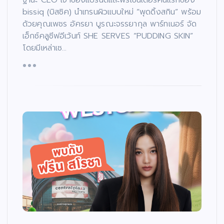
bissiq (บิสซิค) นำเทรนผิวแบบใหม่ “พุดดิ้งสกิน” พร้อม
ด้วยคุณเพชร อัครยา บูรณะจรรยากุล พาร์ทเนอร์ จัด
เอ็กซ์คลูซีฟอีเว้นท์ SHE SERVES “PUDDING SKIN”
โดยมีเหล่าเซ…