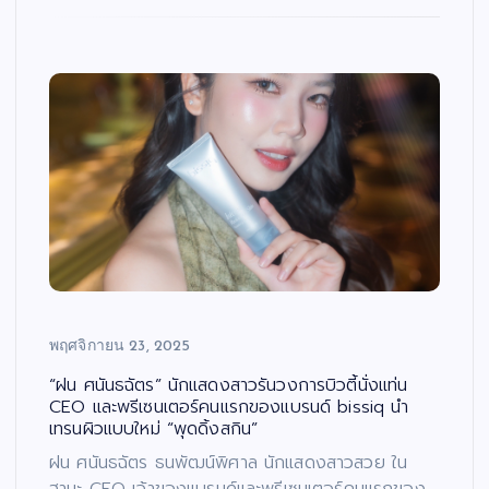
พฤศจิกายน 23, 2025
“ฝน ศนันธฉัตร” นักแสดงสาวรันวงการบิวตี้นั่งแท่น
CEO และพรีเซนเตอร์คนแรกของแบรนด์ bissiq นำ
เทรนผิวแบบใหม่ “พุดดิ้งสกิน”
ฝน ศนันธฉัตร ธนพัฒน์พิศาล นักแสดงสาวสวย ใน
ฐานะ CEO เจ้าของแบรนด์และพรีเซนเตอร์คนแรกของ