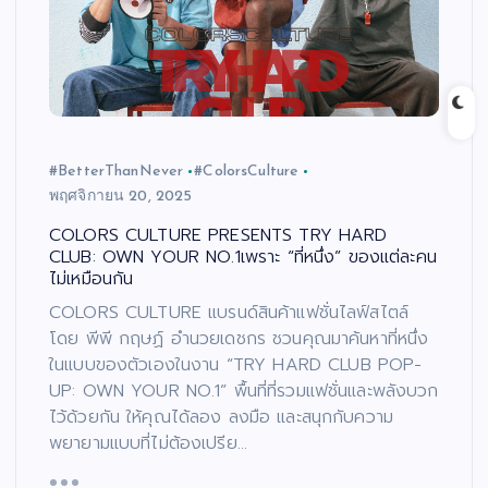
#BetterThanNever
#ColorsCulture
พฤศจิกายน 20, 2025
COLORS CULTURE PRESENTS TRY HARD
CLUB: OWN YOUR NO.1เพราะ “ที่หนึ่ง” ของแต่ละคน
ไม่เหมือนกัน
COLORS CULTURE แบรนด์สินค้าแฟชั่นไลฟ์สไตล์
โดย พีพี กฤษฏ์ อำนวยเดชกร ชวนคุณมาค้นหาที่หนึ่ง
ในแบบของตัวเองในงาน “TRY HARD CLUB POP-
UP: OWN YOUR NO.1” พื้นที่ที่รวมแฟชั่นและพลังบวก
ไว้ด้วยกัน ให้คุณได้ลอง ลงมือ และสนุกกับความ
พยายามแบบที่ไม่ต้องเปรีย…