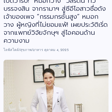
เปิดวาร์ป! “หมอกวาง” วลีรัตน์ ทวี
บรรจงสิน จากรามาฯ สู่ซีอีโอสาวชื่อดัง
เจ้าของเพจ “กรรมกรชั้นสูง” หมอก
วาง ผู้หญิงที่ไม่ยอมแพ้! เผยประวัติเริ่ด
จากแพทย์วิจัยจักษุฯ สู่ไอคอนด้าน
ความงาม
ไลฟ์สไตล์/สุขภาพ/อาหาร
ตุลาคม 4, 2025