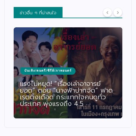
ข่าวอื่น ๆ ที่น่าสนใจ
บันเทิง/ดนตรี/ซีรีส์/ภาพยนตร์
แรงไม่หยุด! “เรื่องเล่าอาจารย์
ยอด” ตอน “นางฟ้าปากจัด” ฟาด
เรตติ้งเดือด กระแทกใจคนดูทั่ว
ประเทศ พุ่งแรงถึง 4.5