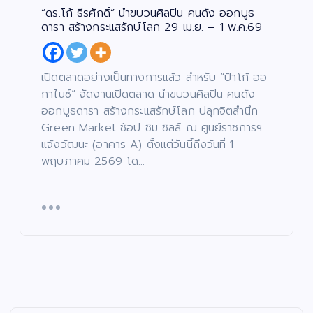
“ดร.โก้ ธีรศักดิ์” นำขบวนศิลปิน คนดัง ออกบูธ
ดารา สร้างกระแสรักษ์โลก 29 เม.ย. – 1 พ.ค.69
เปิดตลาดอย่างเป็นทางการแล้ว สำหรับ “ป้าโก้ ออ
กาไนซ์” จัดงานเปิดตลาด นำขบวนศิลปิน คนดัง
ออกบูธดารา สร้างกระแสรักษ์โลก ปลุกจิตสำนึก
Green Market ช้อป ชิม ชิลล์ ณ ศูนย์ราชการฯ
แจ้งวัฒนะ (อาคาร A) ตั้งแต่วันนี้ถึงวันที่ 1
พฤษภาคม 2569 โด…