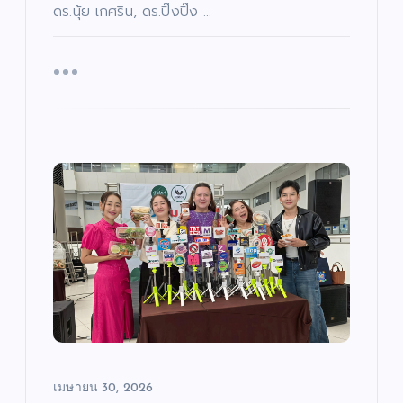
ดร.นุ้ย เกศริน, ดร.ปิ๊งปิ๊ง …
เมษายน 30, 2026