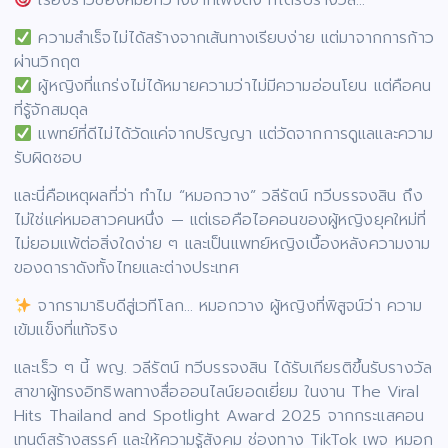
ความสำเร็จไม่ได้สร้างจากเส้นทางเรียบง่าย แต่มาจากการก้าว
ผ่านวิกฤต
ผู้หญิงที่แกร่งไม่ได้หมายความว่าไม่มีความอ่อนโยน แต่คือคน
ที่รู้จักสมดุล
แพทย์ที่ดีไม่ได้วัดแค่จากปริญญา แต่วัดจากการดูแลและความ
รับผิดชอบ
และนี่คือเหตุผลที่ว่า ทำไม “หมอกวาง” วลีรัตน์ ทวีบรรจงสิน ถึง
ไม่ใช่แค่หมอสาวคนหนึ่ง — แต่เธอคือไอคอนของผู้หญิงยุคใหม่ที่
ไม่ยอมแพ้ต่อสิ่งใดง่าย ๆ และเป็นแพทย์หญิงเบื้องหลังความงาม
ของดาราดังทั้งไทยและต่างประเทศ
จากรามาธิบดีสู่เวทีโลก… หมอกวาง ผู้หญิงที่พิสูจน์ว่า ความ
เข้มแข็งที่แท้จริง
และเร็ว ๆ นี้ พญ. วลีรัตน์ ทวีบรรจงสิน ได้รับเกียรติขึ้นรับรางวัล
สาขาผู้ทรงอิทธิพลทางสื่อออนไลน์ยอดเยี่ยม ในงาน The Viral
Hits Thailand and Spotlight Award 2025 จากกระแสคอน
เทนต์สร้างสรรค์ และให้ความรู้สังคม ช่องทาง TikTok เพจ หมอก