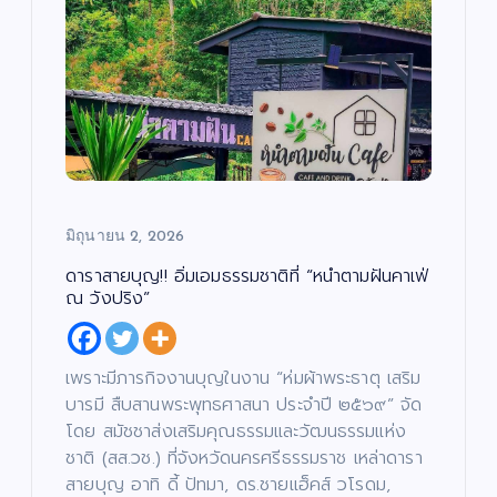
มิถุนายน 2, 2026
ดาราสายบุญ!! อิ่มเอมธรรมชาติที่ “หนำตามฝันคาเฟ่
ณ วังปริง”
เพราะมีภารกิจงานบุญในงาน “ห่มผ้าพระธาตุ เสริม
บารมี สืบสานพระพุทธศาสนา ประจำปี ๒๕๖๙” จัด
โดย สมัชชาส่งเสริมคุณธรรมและวัฒนธรรมแห่ง
ชาติ (สส.วช.) ที่จังหวัดนครศรีธรรมราช เหล่าดารา
สายบุญ อาทิ ดี้ ปัทมา, ดร.ชายแฮ็คส์ วโรดม,