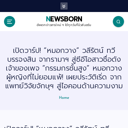
S
k
i
p
NEWSBORN
t
o
อัพเดทข่าวสารใหม่ ๆ ได้ทุกวันที่นิวส์บอร์น
c
o
n
t
เปิดวาร์ป! “หมอกวาง” วลีรัตน์ ทวี
e
n
บรรจงสิน จากรามาฯ สู่ซีอีโอสาวชื่อดัง
t
เจ้าของเพจ “กรรมกรชั้นสูง” หมอกวาง
ผู้หญิงที่ไม่ยอมแพ้! เผยประวัติเริ่ด จาก
แพทย์วิจัยจักษุฯ สู่ไอคอนด้านความงาม
Home