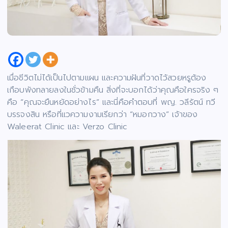
เมื่อชีวิตไม่ได้เป็นไปตามแผน และความฝันที่วาดไว้สวยหรูต้อง
เกือบพังทลายลงในชั่วข้ามคืน สิ่งที่จะบอกได้ว่าคุณคือใครจริง ๆ
คือ “คุณจะยืนหยัดอย่างไร” และนี่คือคำตอบที่ พญ. วลีรัตน์ ทวี
บรรจงสิน หรือที่แวความงามเรียกว่า “หมอกวาง” เจ้าของ
Waleerat Clinic และ Verzo Clinic