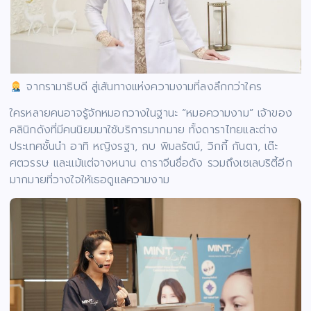
จากรามาธิบดี สู่เส้นทางแห่งความงามที่ลงลึกกว่าใคร
ใครหลายคนอาจรู้จักหมอกวางในฐานะ “หมอความงาม” เจ้าของ
คลินิกดังที่มีคนนิยมมาใช้บริการมากมาย ทั้งดาราไทยและต่าง
ประเทศชั้นนำ อาทิ หญิงรฐา, กบ พิมลรัตน์, วิกกี้ กันตา, เต๊ะ
ศตวรรษ และแม้แต่จางหนาน ดาราจีนชื่อดัง รวมถึงเซเลบริตี้อีก
มากมายที่วางใจให้เธอดูแลความงาม