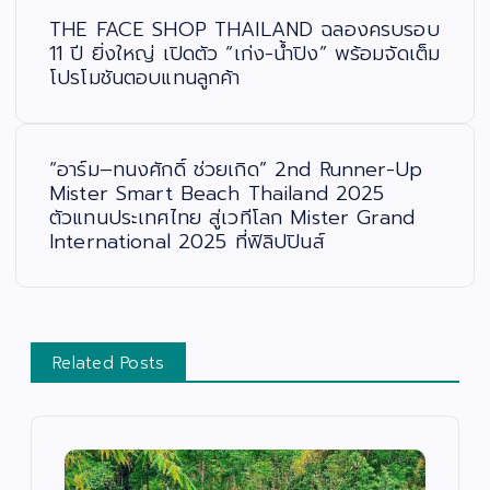
น
ะ
THE FACE SHOP THAILAND ฉลองครบรอบ
แ
น
11 ปี ยิ่งใหญ่ เปิดตัว “เก่ง-น้ำปิง” พร้อมจัดเต็ม
ว
โปรโมชันตอบแทนลูกค้า
เ
รื่
อ
ง
“อาร์ม–ทนงศักดิ์ ช่วยเกิด” 2nd Runner-Up
Mister Smart Beach Thailand 2025
ตัวแทนประเทศไทย สู่เวทีโลก Mister Grand
International 2025 ที่ฟิลิปปินส์
Related Posts