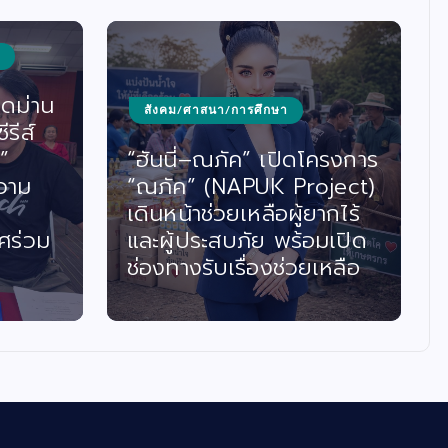
ิดม่าน
สังคม/ศาสนา/การศึกษา
รีส์
”
“ฮันนี่–ณภัค” เปิดโครงการ
วาม
“ณภัค” (NAPUK Project)
เดินหน้าช่วยเหลือผู้ยากไร้
ศร่วม
และผู้ประสบภัย พร้อมเปิด
ช่องทางรับเรื่องช่วยเหลือ