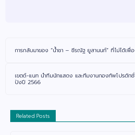
แ
น
ะ
การกลับมาของ “น้ำชา – ชีรณัฐ ยูสานนท์” ที่ไม่ได้เพื่
แ
น
ว
เ
รื่
อ
เขตต์-แนท นำทีมนักแสดง และทีมงานกองทัพโปรดักชั
ง
ปังปี 2566
Related Posts