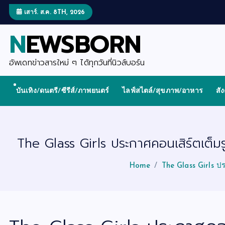
S
k
เสาร์. ส.ค. 8TH, 2026
i
p
NEWSBORN
t
o
c
o
อัพเดทข่าวสารใหม่ ๆ ได้ทุกวันที่นิวส์บอร์น
n
t
e
บันเทิง/ดนตรี/ซีรีส์/ภาพยนตร์
ไลฟ์สไตล์/สุขภาพ/อาหาร
สั
n
t
The Glass Girls ประกาศคอนเสิร์ตเต็
Home
The Glass Girls ป