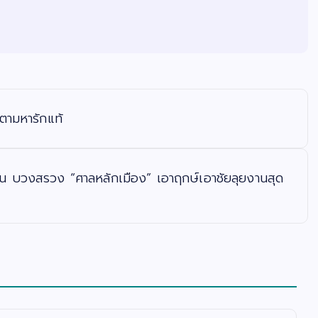
อตามหารักแท้
่น บวงสรวง “ศาลหลักเมือง” เอาฤกษ์เอาชัยลุยงานสุด