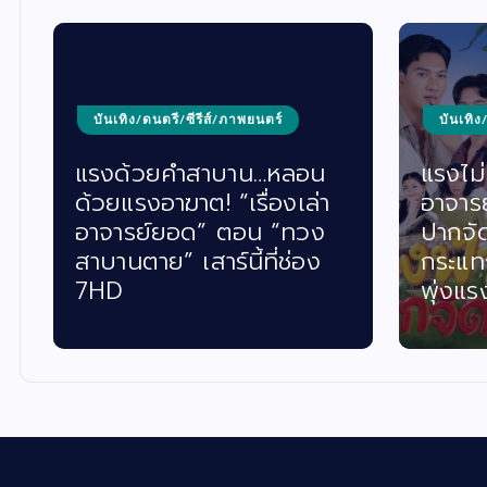
บันเทิง/ดนตรี/ซีรีส์/ภาพยนตร์
บันเทิง
แรงด้วยคำสาบาน…หลอน
แรงไม่ห
ด้วยแรงอาฆาต! “เรื่องเล่า
อาจาร
อาจารย์ยอด” ตอน “ทวง
ปากจั
สาบานตาย” เสาร์นี้ที่ช่อง
กระแท
7HD
พุ่งแร