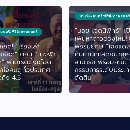
บันเทิง/ดนตรี/ซีรีส์/ภาพยนตร์
“บอย เจตนิพัทธ์” เป
/ดนตรี/ซีรีส์/ภาพยนตร์
เฟ้นหาดาวดวงใหม่! ซี
ยุด! “เรื่องเล่า
ฟอร์มยักษ์ “โจงแดง
ย์ยอด” ตอน “นางฟ้า
ค้นหานักแสดงมากค
ด” ฟาดเรตติ้งเดือด
สามารถ พร้อมคณะ
กใจคนดูทั่วประเทศ
กรรมการระดับประเท
งถึง 4.5
ตัดสิน