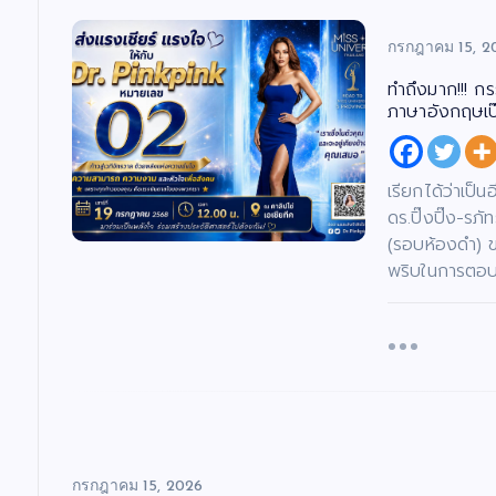
กรกฎาคม 15, 2
ทำถึงมาก!!! ก
ภาษาอังกฤษเป๊ะ
เรียกได้ว่าเป็
ดร.ปิ๊งปิ๊ง-ร
(รอบห้องดำ) 
พริบในการตอบค
กรกฎาคม 15, 2026