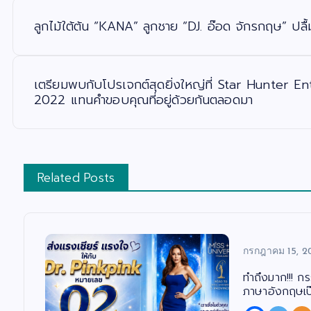
แ
น
ะ
ลูกไม้ใต้ต้น “KANA” ลูกชาย “DJ. อ๊อด จักรกฤษ” ปล
แ
น
ว
เ
รื่
อ
เตรียมพบกับโปรเจกต์สุดยิ่งใหญ่ที่ Star Hunter En
ง
2022 แทนคำขอบคุณที่อยู่ด้วยกันตลอดมา
Related Posts
กรกฎาคม 15, 2
ทำถึงมาก!!! ก
ภาษาอังกฤษเป๊ะ