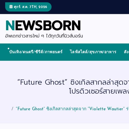
S
k
ศุกร์. ส.ค. 7TH, 2026
i
p
NEWSBORN
t
o
c
o
อัพเดทข่าวสารใหม่ ๆ ได้ทุกวันที่นิวส์บอร์น
n
t
e
บันเทิง/ดนตรี/ซีรีส์/ภาพยนตร์
ไลฟ์สไตล์/สุขภาพ/อาหาร
สั
n
t
“Future Ghost” ซิงเกิลสากลล่าสุดจ
โปรดิวเซอร์สายเพล
“Future Ghost” ซิงเกิลสากลล่าสุดจาก “Violette Wautier” ร