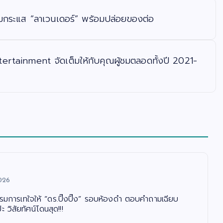
ื้มกระแส “ลาเวนเดอร์” พร้อมปล่อยของต่อ
tertainment จัดเต็มให้กับคุณผู้ชมตลอดทั้งปี 2021-
026
รรมการเทใจให้ “ดร.ปิ๊งปิ๊ง” รอบห้องดำ ตอบคำถามเฉียบ
 วิสัยทัศน์โดนสุด!!!