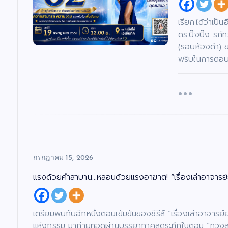
เรียกได้ว่าเป็
ดร.ปิ๊งปิ๊ง-ร
(รอบห้องดำ) 
พริบในการตอบค
กรกฎาคม 15, 2026
แรงด้วยคำสาบาน…หลอนด้วยแรงอาฆาต! “เรื่องเล่าอาจารย์
เตรียมพบกับอีกหนึ่งตอนเข้มข้นของซีรีส์ “เรื่องเล่าอาจาร
แห่งกรรม มาถ่ายทอดผ่านบรรยากาศสุดระทึกในตอน “ทวงสาบาน