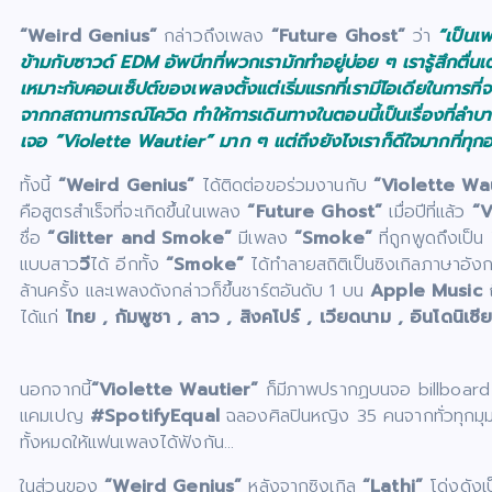
“Weird Genius”
กล่าวถึงเพลง
“Future Ghost”
ว่า
“เป็นเพ
ข้ามกับซาวด์ EDM อัพบีทที่พวกเรามักทำอยู่บ่อย ๆ เรารู้สึกตื่
เหมาะกับคอนเซ็ปต์ของเพลงตั้งแต่เริ่มแรกที่เรามีไอเดียในการท
จากกสถานการณ์โควิด ทำให้การเดินทางในตอนนี้เป็นเรื่องที่ลำบา
เจอ “Violette Wautier” มาก ๆ แต่ถึงยังไงเราก็ดีใจมากที่ทุกอ
ทั้งนี้
“Weird Genius”
ได้ติดต่อขอร่วมงานกับ
“Violette Wa
คือสูตรสำเร็จที่จะเกิดขึ้นในเพลง
“Future Ghost”
เมื่อปีที่แล้ว
“V
ชื่อ
“Glitter and Smoke”
มีเพลง
“Smoke”
ที่ถูกพูดถึงเป็น
แบบสาว
วี
ได้ อีกทั้ง
“Smoke”
ได้ทำลายสถิติเป็นซิงเกิลภาษาอ
ล้านครั้ง และเพลงดังกล่าวก็ขึ้นชาร์ตอันดับ 1 บน
Apple Music
ถ
ได้แก่
ไทย , กัมพูชา , ลาว , สิงคโปร์ , เวียดนาม , อินโดนิเซี
นอกจากนี้
“Violette Wautier”
ก็มีภาพปรากฏบนจอ billboard 
แคมเปญ
#SpotifyEqual
ฉลองศิลปินหญิง 35 คนจากทั่วทุกมุม
ทั้งหมดให้แฟนเพลงได้ฟังกัน…
ในส่วนของ
“Weird Genius”
หลังจากซิงเกิล
“Lathi”
โด่งดังเ