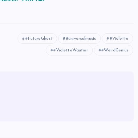
#FutureGhost
#universalmusic
#Violette
#VioletteWautier
#WeirdGenius