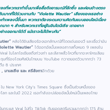
ลงที่พวกเราทำขึ้นมาเพื่อสื่อถึงอารมณ์ที่ลึกซึ้ง และค่อนข้างตรง
นเต้นมากที่ได้ร่วมงานกับ “Violette Wautier” เสียงของเธอช่าง
ี่จะทำเพลงนี้ขึ้นมา พวกเราต้องระดมความคิดกันแบบออนไลน์เนื่อง
กมาก ๆ สำหรับพวกเราที่อยู่ในอินโดนีเซีย เราอยาก
ย่างออกมาได้ดี แม้เราจะไม่ได้พบกัน”
utier”
หลังได้ยินเสียงร้องเอกลักษณ์ที่โดดเด่นของวี และเชื่อว่ามัน
iolette Wautier”
ได้ออกอัลบั้มเพลงสากลทั้งหมด 9 เพลงใน
 Viral ในโลกโซเชียลถึงท่วงท่า และลีลาพลิ้วไหวที่ยากจะหาใครเลียน
ังกฤษที่ร้องโดยศิลปินไทยบน YouTube กวาดยอดวิวมากกว่า 73
ึง 8 ประเทศ
ย , มาเลเซีย และ ศรีลังกา
อีกด้วย
ใน New York City’s Times Square ซึ่งเป็นส่วนหนึ่งของ
โลก และในปี 2022 เธอกำลังจะปล่อยอัลบั้มใหม่เป็นเพลงไทย
ป็นกระแส Viral ไปทั่ว TikTok กับยอดสตรีมรวมมากกว่า 175 ล้าน