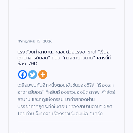
ภ
ดว
“ณ
า
พ
แร
ง
ภัค
ย
น
ง
ให
”
ต
ร์
ไม่
ม่!
(N
แร
หยุ
ซี
AP
งด้
ด!
รีส์
UK
กรกฎาคม 15, 2026
วย
“เรื่
ฟอ
Pr
คำ
อง
ร์ม
oj
แรงด้วยคำสาบาน…หลอนด้วยแรงอาฆาต! “เรื่อง
สา
เล่า
ยัก
ec
เล่าอาจารย์ยอด” ตอน “ทวงสาบานตาย” เสาร์นี้ที่
บา
อา
ษ์
t)
ช่อง 7HD
น…
จา
“โจ
เดิ
หล
รย์
งแ
น
อน
ยอ
ดง
หน้
เตรียมพบกับอีกหนึ่งตอนเข้มข้นของซีรีส์ “เรื่องเล่า
ด้ว
ด”
”
า
อาจารย์ยอด” ที่หยิบเรื่องราวของมิตรภาพ คำสัตย์
ย
ตอ
ค้น
ช่ว
สาบาน และกฎแห่งกรรม มาถ่ายทอดผ่าน
แร
น
หา
ย
บรรยากาศสุดระทึกในตอน “ทวงสาบานตาย” ผลิต
งอ
“น
นัก
เห
โดยค่าย จ๊ะทิงจา เรื่องราวเริ่มต้นเมื่อ “แกร่ง…
าฆา
าง
แส
ลือ
ต!
ฟ้า
ดง
ผู้
“เรื่
ปา
มา
ยา