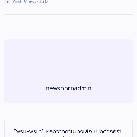
Post Views:
550
newsbornadmin
แ
น
ะ
“พริม-พริมา” หลุดจากคาบนางเสือ เปิดตัวออร่า
แ
น