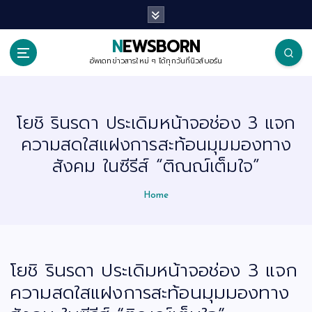
S
k
i
p
NEWSBORN
t
o
อัพเดทข่าวสารใหม่ ๆ ได้ทุกวันที่นิวส์บอร์น
c
o
n
t
โยชิ รินรดา ประเดิมหน้าจอช่อง 3 แจก
e
n
ความสดใสแฝงการสะท้อนมุมมองทาง
t
สังคม ในซีรีส์ “ติณณ์เต็มใจ”
Home
โยชิ รินรดา ประเดิมหน้าจอช่อง 3 แจก
ความสดใสแฝงการสะท้อนมุมมองทาง