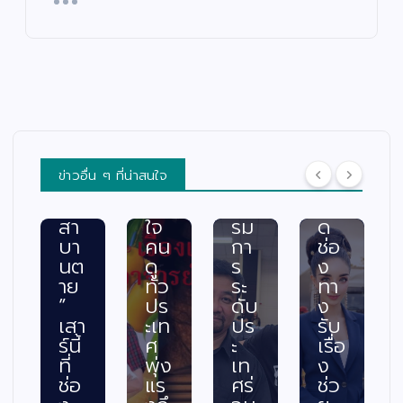
อง
กจั
ก
กไ
เล่า
ด”
คว
ร้
อา
ฟา
าม
แล
จา
ดเ
สา
ะผู้
รย์
รต
มา
ปร
ยอ
ติ้ง
รถ
ะ
ด”
เดื
พร้
สบ
ตอ
อด
อม
ภัย
น
กร
ค
พร้
ข่าวอื่น ๆ ที่น่าสนใจ
“ท
ะแ
ณะ
อม
วง
ทก
กร
เปิ
สา
ใจ
รม
ด
บา
คน
กา
ช่อ
นต
ดู
ร
ง
าย
ทั่ว
ระ
ทา
”
ปร
ดับ
ง
เสา
ะเท
ปร
รับ
ร์นี้
ศ
ะ
เรื่อ
ที่
พุ่ง
เท
ง
ช่อ
แร
ศร่
ช่ว