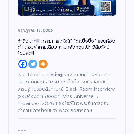
ง
/
ค
ซี
ม
รี
/
ส์
ศ
/
า
ภ
ส
า
น
พ
า
ย
/
น
กรกฎาคม 15, 2026
ก
ต
า
ร์
ร
ศึ
ทำถึงมาก!!! กรรมการเทใจให้ “ดร.ปิ๊งปิ๊ง” รอบห้อง
ก
“บ
ษ
ดำ ตอบคำถามเฉียบ ภาษาอังกฤษเป๊ะ วิสัยทัศน์
า
อย
โดนสุด!!!
เจ
“ฮั
ตนิ
นนี่
พัท
–
บั
เรียกได้ว่าเป็นอีกหนึ่งผู้เข้าประกวดที่ทำผลงานได้
น
เ
ธ์”
ณ
ทิ
อย่างโดดเด่น สำหรับ ดร.ปิ๊งปิ๊ง-รภัทร เอกนิธิ
ง
เปิ
ภัค
/
เศรษฐ์ ในรอบสัมภาษณ์ Black Room Interview
ด
ดม่
”
บั
น
น
(รอบห้องดำ) ของเวที Miss Universe 5
ต
เ
าน
เปิ
รี
ทิ
/
Provinces 2026 หลังโชว์ไหวพริบในการตอบ
ง
เฟ้
ด
ซี
/
รี
ด
คำถามได้อย่างมั่นใจ พร้อมสื่อสารภาษ…
ส์
น
โค
น
/
ต
ภ
หา
รง
รี
า
/
พ
ดา
กา
ซี
ย
รี
น
ส์
ว
ร
ต
/
ร์