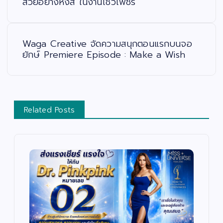
สวยอย่างหงส์ ในงานโชว์เพชร
ว
เ
รื่
อ
ง
Waga Creative จัดความสนุกตอนแรกบนจอ
ยักษ์ Premiere Episode : Make a Wish
Related Posts
บั
น
เ
ทิ
ง
/
ด
น
ต
สั
รี