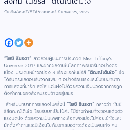
สังคม ในซีรีส์ “ติณณ์เต็มใจ”
บันเทิง/ดนตรี/ซีรีส์/ภาพยนตร์
มีนาคม 25, 2023
“โยชิ รินรดา”
สาวสวยผู้ชนะการประกวด Miss Tiffany’s
Universe 2017 และฝากผลงานในโลกภาพยนตร์มาอย่างต่อ
เนื่อง ประเดิมหน้าจอช่อง 3 เรื่องแรกในซีรีส์
“ติณณ์เต็มใจ”
ซึ่ง
ได้รับกระแสตอบรับจากแฟน ๆ อย่างร้อนแรงและชื่นชมบทบาท
การแสดงที่น่ารัก สดใส แต่แฝงไปด้วยความเจ็บปวดจากการถูก
ตั้งคำถามของสังคมรอบข้างอยู่เสมอ
สำหรับบทบาทการแสดงในครั้งนี้
“โยชิ รินรดา”
กล่าวว่า “ในซี
รีส์ติณณ์เต็มใจ โยชิรับบทเป็นไป๋ค่ะ ไป๋ช่างทำผมที่จะชอบแต่งตัว
แรงนิดนึง ด้วยความเป็นเพศทางเลือกพ่อแม่จะไม่ค่อยเข้าใจและ
มักตั้งคำถามและมีเงื่อนไขกับเราเสมอว่าจะต้องเป็นคนเก่ง คน