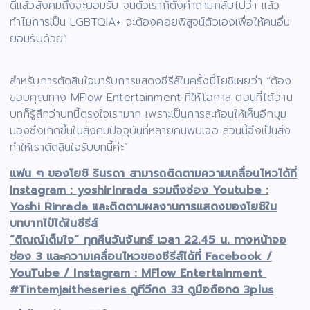
ดีแล้วสังคมถึงจะยอมรับ จนตัวเราก็ตั้งคำถามกลับไปว่า แล้ว
ทำไมการเป็น LGBTQIA+ จะต้องคอยพิสูจน์ตัวเองเพื่อให้คนอื่น
ยอมรับด้วย”
สำหรับการตัดสินใจมารับการแสดงซีรีส์ในครั้งนี้โยชิเผยว่า “ต้อง
ขอบคุณทาง MFlow Entertainment ที่ให้โอกาส ตอนที่ได้อ่าน
บทก็รู้สึกว่าบทนี้ตรงใจเรามาก เพราะเป็นการสะท้อนให้เห็นอีกมุม
มองซึ่งเกิดขึ้นในสังคมปัจจุบันที่หลายคนพบเจอ ส่วนนี้จึงเป็นสิ่ง
ทำให้เราตัดสินใจรับบทนี้ค่ะ”
แฟน ๆ ของโยชิ รินรดา สามารถติดตามความเคลื่อนไหวได้ที่
Instagram : yoshirinrada รวมถึงช่อง Youtube :
Yoshi Rinrada และติดตามผลงานการแสดงของโยชิใน
บทบาทไป๋ได้ในซีรีส์
“ติณณ์เต็มใจ” ทุกคืนวันจันทร์ เวลา 22.45 น. ทางหน้าจอ
ช่อง 3 และความเคลื่อนไหวของซีรีส์ได้ที่
Facebook /
YouTube / Instagram : MFlow Entertainment
#Tintemjaitheseries
ดูทีวีกด 33 ดูมือถือกด 3
plus