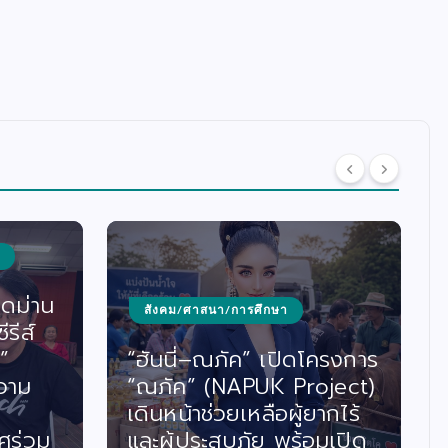
ารศึกษา
บันเทิง/ดนตรี/ซีรีส์/ภาพยนตร์
ค” เปิดโครงการ
เปิดใจ “โอปอ มิตรชัย”
PUK Project)
นางเอกน้องใหม่ ประเดิม
หลือผู้ยากไร้
สนามจริงครั้งแรกใน “เรื่อ
ภัย พร้อมเปิด
เล่าอาจารย์ยอด” ตอน