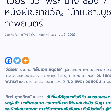
‘เวียร์-มิว’ พระ-นาง ช่อง 7
หนังผีเขย่าขวัญ ‘บ้านเช่า..
ภาพยนตร์
บันเทิง/ดนตรี/ซีรีส์/ภาพยนตร์
เมษายน 3, 2023
‘จีดีเอช’
ร่วมกับ
‘เอ็นเอท สตูดิโอ’
ภูมิใจเสนอภาพยนตร์ผีเขย่าข
ภาพยนตร์ผีเขย่าขวัญเรื่องล่าสุด โดยผู้กำกับลัดดาแลนด์
จิม โสภ
คณารศ
และ นางเอกตัวแม่จากช่อง 3 ‘
มิว นิษฐา จิรยั่งยืน
โคจรมา
เวียร์ ศุกลวัฒน์
เผยว่า “
วันที่ผมได้คุยบทกับพี่จิม ผมชอบเล
มอยู่แล้ว บทท้าทายมาก และการที่เราจะได้มาเล่นกับมิว นิษฐา นางเ
และมิวก็เล่นเก่งมาก การได้มาทำงานกับทีมงาน ทีมโปรดักชั่น ผู้ก