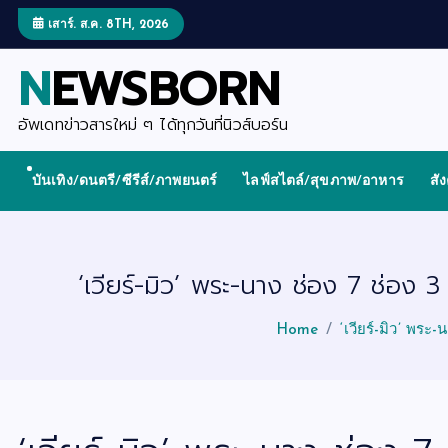
S
k
เสาร์. ส.ค. 8TH, 2026
i
p
NEWSBORN
t
o
c
o
อัพเดทข่าวสารใหม่ ๆ ได้ทุกวันที่นิวส์บอร์น
n
t
e
บันเทิง/ดนตรี/ซีรีส์/ภาพยนตร์
ไลฟ์สไตล์/สุขภาพ/อาหาร
สั
n
t
‘เวียร์-มิว’ พระ-นาง ช่อง 7 ช่อง 
Home
‘เวียร์-มิว’ พร