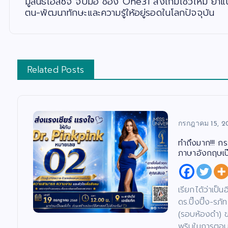
มูลนิธิเอสซีจี จับมือ ช่อง One31 ส่งเกมโชว์ใหม่ 
ตน-พัฒนาทักษะและความรู้ให้อยู่รอดในโลกปัจจุบัน
Related Posts
กรกฎาคม 15, 2
ทำถึงมาก!!! ก
ภาษาอังกฤษเป๊ะ
เรียกได้ว่าเป็
ดร.ปิ๊งปิ๊ง-ร
(รอบห้องดำ) 
พริบในการตอบค