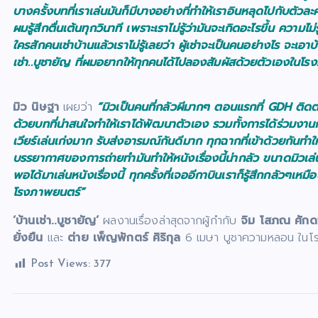
บางครั้งบทที่เราเล่นมันก็มีบางอย่างที่ทำให้เราอินหลุดไปกับตัวละค
ผมรู้สึกตื่นเต้นทุกวินาที เพราะเราไม่รู้ว่ามันจะเกิดอะไรขึ้น ความไม่
ใครสักคนเช่าบ้านแล้วเราไม่รู้เลยว่า ผู้เช่าจะเป็นคนอย่างไร จะเ
เช่า..บูชายัญ ที่ผมอยากให้ทุกคนได้ไปลองสัมผัสด้วยตัวเองในโ
มิว นิษฐา
เผยว่า
“มิวเป็นคนที่กลัวผีมากๆ ตอนแรกที่
GDH ติดต่อ
ด้วยบทที่น่าสนใจทำให้เราได้พัฒนาตัวเอง รวมทั้งการได้ร่วมงานกับพี
เวียร์เล่นเก่งมาก รับส่งอารมณ์กันดีมาก ทุกฉากที่เข้าด้วยกันทำใ
บรรยากาศของการถ่ายทำมันทำให้หนังเรื่องนี้น่ากลัว ขนาดมิวเล่น
พอได้มาเล่นหนังเรื่องนี้ ทุกครั้งที่เจออีกาบินเราก็รู้สึกกลัวๆเ
โรงภาพยนตร์”
‘บ้านเช่า..บูชายัญ’
ผลงานเรื่องล่าสุดจากผู้กำกับ
จิม โสภณ ศักดา
ยั่งยืน
และ
ต่าย เพ็ญพักตร์ ศิริกุล
6 เมษา บูชาความหลอน ในโ
Post Views:
377