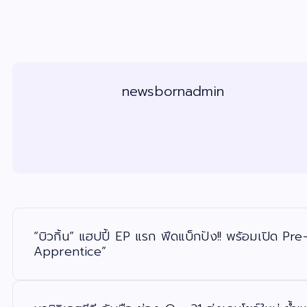
newsbornadmin
แ
น
ะ
“บิวกิ้น” แฮปปี้ EP แรก ฟีดแบ็กปัง!! พร้อมเปิด 
แ
น
Apprentice”
ว
เ
รื่
อ
ง