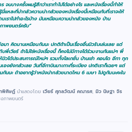
ร จนบางครั้งผมรู้สึกว่าเราทำไปได้อย่างไร และหนังเรื่องนี้ทำให้
รู้นี่แหละที่น่ากลัวความน่ากลัวของหนังเรื่องนี้เหมือนกับที่เราจะให้
อาบ้านเราไปทำอะไรบ้าง มันเหมือนความน่ากลัวของหนัง บ้าน
รงภาพยนตร์ครับ”
มา คิดนานเหมือนกันนะ ปกติถ้าเป็นเรื่องอื่นมิวรับเล่นเลย แต่
่เวียร์ ถ้าไม่ใช่หนังเรื่องนี้ ก็คงไม่มีทางได้ร่วมงานกันแน่ๆ พี่
ห้มิวได้ประสบการณ์ใหม่ๆ รวมทั้งโลเกชั่น บ้านเช่า คอนโด อีกา ทุก
เองยังกลัวเลย วันที่อีกาบินมาเกาะที่ระเบียง ปกติเราก็เฉยๆ แต่
หมือนกันนะ ถ้าอยากรู้ว่าหนังน่ากลัวขนาดไหน 6 เมษา ไปดูกันนะคะใน
พิศิษฏ์
นำแสดงโดย
เวียร์ ศุกลวัฒน์ คณารศ
,
มิว นิษฐา จิร
รงภาพยนตร์