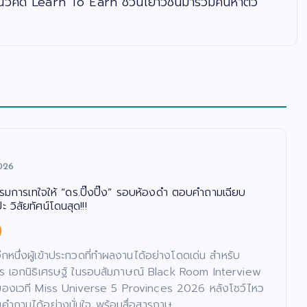
ย้ำแนวคิด Learn To Earn ชวนเยาวชนมาร่วมค้นหาตัว
026
รรมการเทใจให้ “ดร.ปิ๊งปิ๊ง” รอบห้องดำ ตอบคำถามเฉียบ
 วิสัยทัศน์โดนสุด!!!
นอีกหนึ่งผู้เข้าประกวดที่ทำผลงานได้อย่างโดดเด่น สำหรับ
ภัทร เอกนิธิเศรษฐ์ ในรอบสัมภาษณ์ Black Room Interview
ของเวที Miss Universe 5 Provinces 2026 หลังโชว์ไหว
ำถามได้อย่างมั่นใจ พร้อมสื่อสารภาษ…