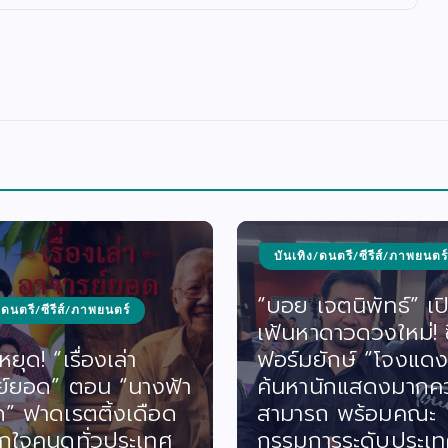
บันเทิง/ดนตรี/ซีรีส์/ภาพยนตร์
“บอย เจตนิพัทธ์” เปิดม่าน
สังคม/ศาสนา/ก
เฟ้นหาดาวดวงใหม่! ซีรีส์
ฟอร์มยักษ์ “โจงแดง”
“ฮันนี่–ณภั
ค้นหานักแสดงมากความ
“ณภัค” (NA
สามารถ พร้อมคณะ
เดินหน้าช่วยเ
กรรมการระดับประเทศร่วม
และผู้ประสบ