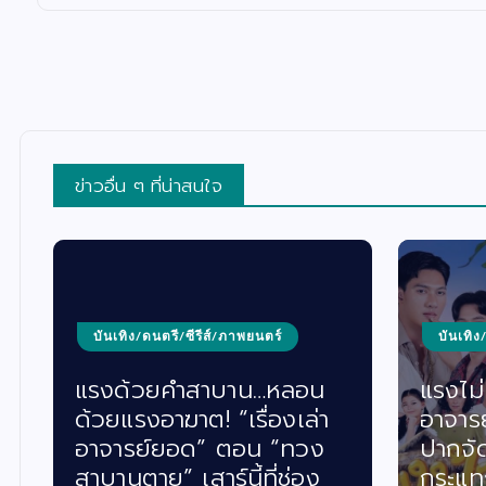
ข่าวอื่น ๆ ที่น่าสนใจ
ตร์
บันเทิง/ดนตรี/ซีรีส์/ภาพยนตร์
…หลอน
แรงไม่หยุด! “เรื่องเล่า
่องเล่า
อาจารย์ยอด” ตอน “นางฟ้า
 “ทวง
ปากจัด” ฟาดเรตติ้งเดือด
ี่ช่อง
กระแทกใจคนดูทั่วประเทศ