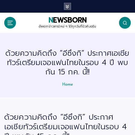
S
k
i
p
NEWSBORN
t
o
อัพเดทข่าวสารใหม่ ๆ ได้ทุกวันที่นิวส์บอร์น
c
o
n
t
ด้วยความคิดถึง “อีซึงกิ” ประกาศเอเชีย
e
n
ทัวร์เตรียมเจอแฟนไทยในรอบ 4 ปี พบ
t
กัน 15 กค. นี้!!
Home
ด้วยความคิดถึง “อีซึงกิ” ประกาศ
เอเชียทัวร์เตรียมเจอแฟนไทยในรอบ 4