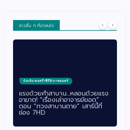
ข่าวอื่น ๆ ที่น่าสนใจ
บันเทิง/ดนตรี/ซีรีส์/ภาพยนตร์
แรงด้วยคำสาบาน…หลอนด้วยแรง
อาฆาต! “เรื่องเล่าอาจารย์ยอด”
ตอน “ทวงสาบานตาย” เสาร์นี้ที่
ช่อง 7HD