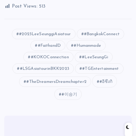
Post Views:
513
#2023LeeSeunggiAsiatour
#BangkokConnect
#FaithandD
#Humanmade
#KOKOConnection
#LeeSeungGi
#LSGAsiatourinBKK2023
#TGEntertainment
#TheDreamersDreamchapter2
#อีซึงกิ
#이승기