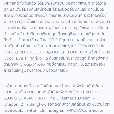
ให้หายคิดถึงกันแล้ว โดยงานในครั้งนี้ นอกจากแฟนๆ จะได้ใกล้
ชิด และเต็มอิ่มไปกับเสน่ห์อันเหลือล้นของอีซึงกิแล้ว งานนี้ยังมี
สิทธิพิเศษจัดเต็มอีกเพียบ!! การกลับมาพบแฟนๆ ชาวไทยครั้งนี้
พิเศษกว่าทุกครั้งแน่นอน เพราะนอกจากโชว์ที่ซึงกิเตรียมพร้อมมา
เรียกเสียงกรี๊ดแบบอัดแน่น พร้อมมอบความสุขให้แฟนๆ ได้ฟินกัน
ถ้วนหน้าแล้ว ยังมีความพิเศษสุดเอ็กซ์คลูซีฟมามอบให้ทุกคนกัน
อีกด้วย เปิดขายบัตร วันเสาร์ที่ 3 มิถุนายน เวลาเที่ยงตรง ผ่าน
ทางไทยทิกเก็ตเมเจอร์ทุกสาขา และ bit.ly/LSGBKK2023 บัตร
ราคา 6,500 / 5,500 / 4,500 และ 3,000 บาท พร้อมรับสิทธิ์
Good Bye 1:1 ทุกที่นั่ง และลุ้นสิทธิสุ่มกับรางวัลสุดเอ็กคลูซีฟทั้ง
ถ่ายภาพ Group Photo กับซึงกิแบบใกล้ชิด, โปสเตอร์พร้อม
ลายเซ็นและรูปโพลารอยด์พร้อมลายเซ็น
แฟนๆ ทุกคนเตรียมวอร์มเสียง และร่างกายให้พร้อมกันได้เลย
แล้วมาพบกับความสนุกสุดฟินกับอีซึงกิ กันในงาน 2023 LEE
SEUNG GI ASIA TOUR: The Dreamer’s Dream –
Chapter 2 in Bangkok รอติดตามความเคลื่อนไหวเพิ่มเติมได้ที่
Facebook, Twitter และ Instagram @KOKOConnection