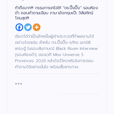
ทำถึงมาก!!! กรรมการเทใจให้ “ดร.ปิ๊งปิ๊ง” รอบห้อง
ดำ ตอบคำถามเฉียบ ภาษาอังกฤษเป๊ะ วิสัยทัศน์
โดนสุด!!!
เรียกได้ว่าเป็นอีกหนึ่งผู้เข้าประกวดที่ทำผลงานได้
อย่างโดดเด่น สำหรับ ดร.ปิ๊งปิ๊ง-รภัทร เอกนิธิ
เศรษฐ์ ในรอบสัมภาษณ์ Black Room Interview
(รอบห้องดำ) ของเวที Miss Universe 5
Provinces 2026 หลังโชว์ไหวพริบในการตอบ
คำถามได้อย่างมั่นใจ พร้อมสื่อสารภาษ…