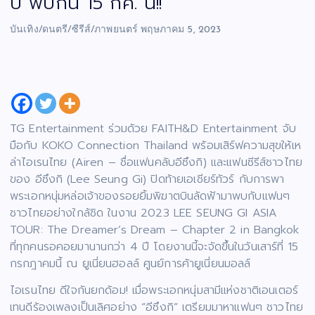
ปี พบกัน 15 กค. นี้!!
บันเทิง/ดนตรี/ซีรีส์/ภาพยนตร์
พฤษภาคม 5, 2023
TG Entertainment ร่วมด้วย FAITH&D Entertainment จับ
มือกับ KOKO Connection Thailand พร้อมเสิร์ฟความสุขให้เห
ล่าไอเรนไทย (Airen – ชื่อแฟนคลับอีซึงกิ) และแฟนซีรีส์ชาวไทย
ของ อีซึงกิ (Lee Seung Gi) ปิดท้ายเอเชียร์ทัวร์ กับการพา
พระเอกหนุ่มหล่อเจ้าของรอยยิ้มพิฆาตบินลัดฟ้ามาพบกับแฟนๆ
ชาวไทยอย่างใกล้ชิด ในงาน 2023 LEE SEUNG GI ASIA
TOUR: The Dreamer’s Dream – Chapter 2 in Bangkok
ที่ทุกคนรอคอยมานานกว่า 4 ปี โดยงานนี้จะจัดขึ้นในวันเสาร์ที่ 15
กรกฎาคมนี้ ณ ยูเนี่ยนฮอลล์ ศูนย์การค้ายูเนี่ยนมอลล์
ไอเรนไทย ดีใจกันยกด้อม! เมื่อพระเอกหนุ่มสามีแห่งชาติเอนเตอร์
เทนดีร้องเพลงเป็นเลิศอย่าง “อีซึงกิ” เตรียมมาหาแฟนๆ ชาวไทย