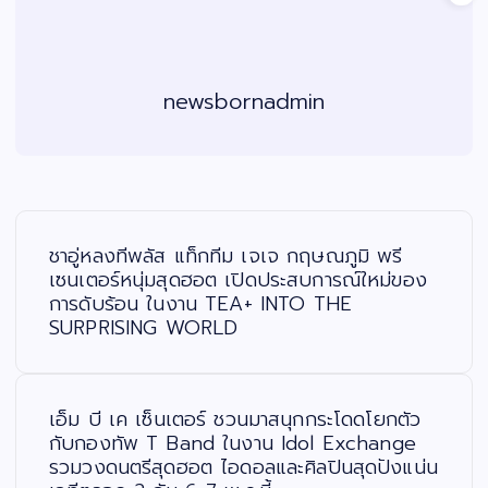
newsbornadmin
แ
น
ะ
ชาอู่หลงทีพลัส แท็กทีม เจเจ กฤษณภูมิ พรี
แ
น
เซนเตอร์หนุ่มสุดฮอต เปิดประสบการณ์ใหม่ของ
ว
การดับร้อน ในงาน TEA+ INTO THE
เ
รื่
SURPRISING WORLD
อ
ง
เอ็ม บี เค เซ็นเตอร์ ชวนมาสนุกกระโดดโยกตัว
กับกองทัพ T Band ในงาน Idol Exchange
รวมวงดนตรีสุดฮอต ไอดอลและศิลปินสุดปังแน่น