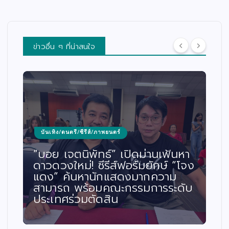
ข่าวอื่น ๆ ที่น่าสนใจ
บันเทิง/ดนตรี/ซีรีส์/ภาพยนตร์
“บอย เจตนิพัทธ์” เปิดม่านเฟ้นหา
ดาวดวงใหม่! ซีรีส์ฟอร์มยักษ์ “โจง
แดง” ค้นหานักแสดงมากความ
สามารถ พร้อมคณะกรรมการระดับ
ประเทศร่วมตัดสิน