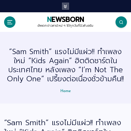
S
k
i
p
NEWSBORN
t
o
อัพเดทข่าวสารใหม่ ๆ ได้ทุกวันที่นิวส์บอร์น
c
o
n
t
“Sam Smith” แรงไม่มีแผ่ว!! ทำเพลง
e
n
ใหม่ “Kids Again” ฮิตติดชาร์ตใน
t
ประเทศไทย หลังเพลง “I’m Not The
Only One” เปรี้ยงต่อเนื่องชั่วข้ามคืน!!
Home
“Sam Smith” แรงไม่มีแผ่ว!! ทำเพลง