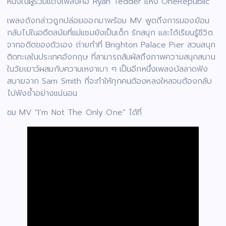
หนึ่งในผู้ร่วมแต่งเพลงคือ Ryan Tedder แห่ง OneRepublic
เพลงดังกล่าวถูกปล่อยออกมาพร้อม MV พูดถึงการมองย้อน
กลับไปในอดีตสมัยที่แม่แซมยังเป็นเด็ก รักสนุก และได้เรียนรู้ชีวิต
จากอดีตของตัวเอง ถ่ายทำที่ Brighton Palace Pier สวนสนุก
ติดทะเลในประเทศอังกฤษ ที่สามารถสัมผัสถึงภาพความสนุกสนาน
ในวัยเยาว์ผสมกับความเหงาเบา ๆ เป็นอีกหนึ่งเพลงบัลลาดฟัง
สบายจาก Sam Smith ที่จะทำให้ทุกคนต้องหลงใหลจนต้องกลับ
ไปฟังซ้ำอย่างแน่นอน
ชม MV “I’m Not The Only One” ได้ที่