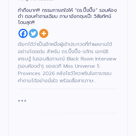
ทำถึงมาก!!! กรรมการเทใจให้ “ดร.ปิ๊งปิ๊ง” รอบห้อง
ดำ ตอบคำถามเฉียบ ภาษาอังกฤษเป๊ะ วิสัยทัศน์
โดนสุด!!!
เรียกได้ว่าเป็นอีกหนึ่งผู้เข้าประกวดที่ทำผลงานได้
อย่างโดดเด่น สำหรับ ดร.ปิ๊งปิ๊ง-รภัทร เอกนิธิ
เศรษฐ์ ในรอบสัมภาษณ์ Black Room Interview
(รอบห้องดำ) ของเวที Miss Universe 5
Provinces 2026 หลังโชว์ไหวพริบในการตอบ
คำถามได้อย่างมั่นใจ พร้อมสื่อสารภาษ…