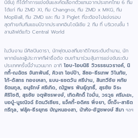
บิชั่น) ที่ได้ทำการแข่งขันและคัดเลือกตัวแทนจากประเทศไทย 6 ทีม
ได้แก่ ทีม ZMD XI, ทีม Changnoi, ทีม ZMD x MKG, ทีม
MopBall, ทีม ZMD และ ทีม 3 Piglet ที่จะต้องไปแข่งรอบ
สุดท้ายกับทีมแชมป์จากประเทศอินโดนีเซีย 2 ทีม ที่ บริเวณชั้น 1
ลานลิฟต์แก้ว Central World
ในวันงาน มีศิลปินดารา, นักฟุตบอลทีมชาติไทยระดับตำนาน, นัก
พากย์และผู้ประกาศกีฬาชื่อดัง ตบเท้ามาร่วมลุ้นการแข่งขันระดับ
ประเทศครั้งนี้จำนวนมาก อาทิ
โอบ-โอบนิธิ วิวรรธนวรางค์, นิ
กกี้-ณฉัตร จันทพันธ์, คิวเท โอปป้า, ลีซอ-ธีรเทพ วิโนทัย,
โก้-ดัสกร ทองเหลา, แบน-ธชตวัน ศรีปาน, สินทวีชัย หทัย
รัตนกุล, อนุรักษ์ ศรีเกิด, ณัฐพร พันธุ์ฤทธิ์, สุรชัย จิระ
ศิริโชติ, สุรชัย จตุพัชรพงษ์, เทิดศักดิ์ ใจมั่น, วรวุธ ศรีมะฆะ,
บอบู๋-บูรณิจฉ์ รัตนวิเชียร, แจ็คกี้-อดิศร พึ่งยา, บิ๊กจ๊ะ-สาธิต
กรีกุล, ฟลุ้ค-ธีรยุทธ บัญหนองสา, น้าหัง-อัฐชพงษ์ สีมา
ฯลฯ