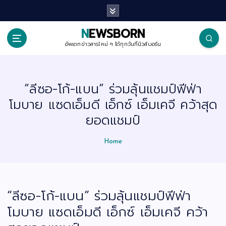
S
k
i
p
NEWSBORN
t
o
อัพเดทข่าวสารใหม่ ๆ ได้ทุกวันที่นิวส์บอร์น
c
o
n
t
“ลีซอ-โก้-แบน” ร่วมลุ้นแชมป์ฟีฟ่า
e
n
โมบาย แซดเอ็มดี เอ็กซ์ เอ็มเคจี คว้าสุด
t
ยอดแชมป์
Home
“ลีซอ-โก้-แบน” ร่วมลุ้นแชมป์ฟีฟ่า
โมบาย แซดเอ็มดี เอ็กซ์ เอ็มเคจี คว้า