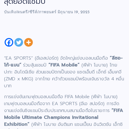
สุดยอดแชมป์
บันเทิง/ดนตรี/ซีรีส์/ภาพยนตร์
มิถุนายน 19, 2023
“EA SPORTS” (อีเอสปอร์ต) จัดใหญ่แข่งบอลบนมือถือ
“ลีซอ-
โก้-แบน”
ร่วมลุ้นแชมป์
“FIFA Mobile”
(ฟีฟ่า โมบาย) ไทย
ปะทะ อินโดนีเซีย ส่วนแชมป์ตกเป็นของ แซดเอ็มดี เอ็กซ์ เอ็มเคจี
(ZMD x MKG) จากไทย คว้าถ้วยแชมป์พร้อมเงินรางวัล 4 หมื่น
บาท
การแข่งขันเกมฟุตบอลบนมือถือ FIFA Mobile (ฟีฟ่า โมบาย)
เกมฟุตบอลบนมือถือจาก EA SPORTS (อีเอ สปอร์ต) การจัด
งานแข่งขันชิงแชมป์ระดับประเทศบนสนามมือถือในรายการ
“FIFA
Mobile Ultimate Champions Invitational
Exhibition”
(ฟีฟ่า โมบาย อันติเมท แชมเปี้ยน อินวิเตชัน เอ็กซิ