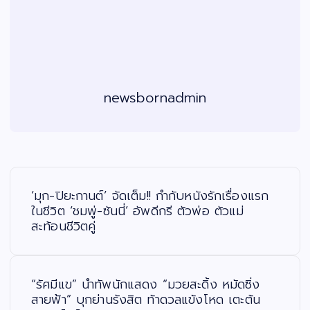
newsbornadmin
แ
น
ะ
‘มุก-ปิยะกานต์’ จัดเต็ม!! กำกับหนังรักเรื่องแรก
แ
น
ในชีวิต ‘ชมพู่-ซันนี่’ อัพดีกรี ตัวพ่อ ตัวแม่
ว
สะท้อนชีวิตคู่
เ
รื่
อ
ง
“รัศมีแข” นำทัพนักแสดง “มวยสะดิ้ง หมัดซิ่ง
สายฟ้า” บุกย่านรังสิต ท้าดวลแข้งโหด เตะต้น