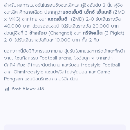
สำหรับผลการแข่งขันในรอบชิงชนะเลิศและคู่ชิงอันดับ 3 นั้น คู่ชิง
ชนะเลิศ ศึกสายเลือด ปรากฏว่า
แซดเอ็มดี เอ็กซ์ เอ็มเคจี
(ZMD
x MKG) จากไทย ชนะ
แซดเอ็มดี
(ZMD) 2-0 รับเงินรางวัล
40,000 บาท ส่วนรองแชมป์ ได้รับเงินรางวัล 20,000 บาท
ส่วนคู่ชิงที่ 3
ช้างน้อย
(Changnoi) ชนะ
ทรีพิคเล็ต
(3 Piglet)
2-0 ได้รับเงินรางวัลทีมละ 10,000 บาท ทั้ง 2 ทีม
นอกจากนี้ยังมีกิจกรรมมากมาย ลุ้นรับไอเทมและการ์ดนักเตะที่หน้า
งาน, โซนกิจกรรม Football arena, โชว์สนุก ๆ จากเหล่า
นักกีฬาทีมชาติไทยระดับตำนาน และรับชม freestyle Football
จาก Ohmfreestyle แชมป์ฟรีสไตล์ฟุตบอล และ Game
Pongsan แชมป์สตรีทซอกเกอร์อีกด้วย
Post Views:
418