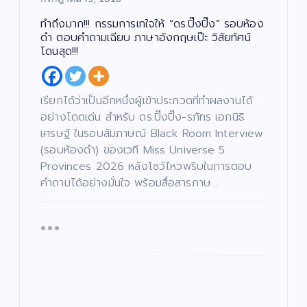
ต
า
ร์
ร
ศึ
ทำถึงมาก!!! กรรมการเทใจให้ “ดร.ปิ๊งปิ๊ง” รอบห้อง
ก
“บ
ษ
ดำ ตอบคำถามเฉียบ ภาษาอังกฤษเป๊ะ วิสัยทัศน์
า
อย
โดนสุด!!!
เจ
“ฮั
บั
น
เ
ตนิ
นนี่
ทิ
ง
พัท
–
บั
/
เรียกได้ว่าเป็นอีกหนึ่งผู้เข้าประกวดที่ทำผลงานได้
น
ด
เ
ธ์”
ณ
น
ทิ
อย่างโดดเด่น สำหรับ ดร.ปิ๊งปิ๊ง-รภัทร เอกนิธิ
ต
ง
เปิ
ภัค
รี
/
เศรษฐ์ ในรอบสัมภาษณ์ Black Room Interview
/
ด
ดม่
”
ซี
น
รี
(รอบห้องดำ) ของเวที Miss Universe 5
ต
ส์
าน
เปิ
รี
/
/
Provinces 2026 หลังโชว์ไหวพริบในการตอบ
ภ
เฟ้
ด
ซี
า
รี
พ
คำถามได้อย่างมั่นใจ พร้อมสื่อสารภาษ…
ส์
น
โค
ย
/
น
ภ
หา
รง
ต
า
ร์
พ
ดา
กา
ย
น
ว
ร
เปิ
ต
ร์
ดว
“ณ
ดใ
แร
ง
ภัค
จ
ง
ให
”
“โอ
ไม่
ม่!
(N
ปอ