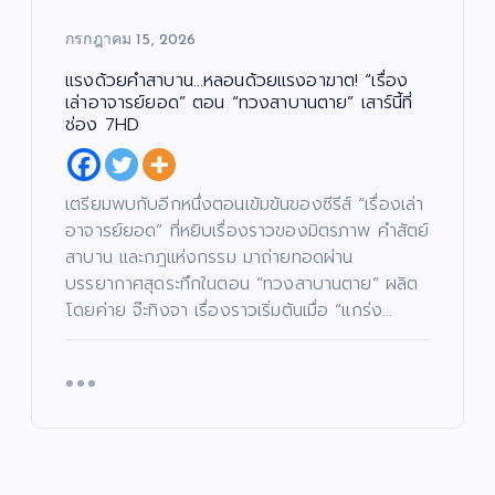
หยุ
ซี
AP
มิต
ด!
รีส์
UK
รชั
กรกฎาคม 15, 2026
“เรื่
ฟอ
Pr
ย”
อง
ร์ม
oj
นา
แรงด้วยคำสาบาน…หลอนด้วยแรงอาฆาต! “เรื่อง
เล่า
ยัก
ec
ง
เล่าอาจารย์ยอด” ตอน “ทวงสาบานตาย” เสาร์นี้ที่
อา
ษ์
t)
เอ
ช่อง 7HD
จา
“โจ
เดิ
กน้
รย์
งแ
น
อง
ยอ
ดง
หน้
ให
เตรียมพบกับอีกหนึ่งตอนเข้มข้นของซีรีส์ “เรื่องเล่า
ด”
”
า
ม่
อาจารย์ยอด” ที่หยิบเรื่องราวของมิตรภาพ คำสัตย์
ตอ
ค้น
ช่ว
ปร
สาบาน และกฎแห่งกรรม มาถ่ายทอดผ่าน
น
หา
ย
ะ
บรรยากาศสุดระทึกในตอน “ทวงสาบานตาย” ผลิต
“น
นัก
เห
เดิ
โดยค่าย จ๊ะทิงจา เรื่องราวเริ่มต้นเมื่อ “แกร่ง…
า
าง
แส
ลือ
ม
ฟ้า
ดง
ผู้
สน
ปา
มา
ยา
าม
กจั
ก
กไ
จริ
ด”
คว
ร้
ง
ฟา
าม
แล
ครั้
ดเ
สา
ะผู้
ง
รต
มา
ปร
แร