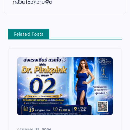
กล้วยโชว์ความฟิต
Related Posts
บั
น
เ
ทิ
ง
/
ด
น
ต
สั
รี
ง
/
ค
ซี
ม
รี
/
ส์
ศ
/
า
ภ
ส
า
น
พ
า
ย
/
น
กรกฎาคม 15, 2026
ก