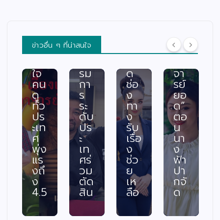
ติ้ง
รถ
ะ
กใ
เดื
พร้
สบ
น
อด
อม
ภัย
“เรื่
กร
ค
พร้
อง
ข่าวอื่น ๆ ที่น่าสนใจ
ะแ
ณะ
อม
เล่า
ทก
กร
เปิ
อา
ใจ
รม
ด
จา
คน
กา
ช่อ
รย์
ดู
ร
ง
ยอ
ทั่ว
ระ
ทา
ด”
ปร
ดับ
ง
ตอ
ะเท
ปร
รับ
น
ศ
ะ
เรื่อ
นา
พุ่ง
เท
ง
ง
แร
ศร่
ช่ว
ฟ้า
งถึ
วม
ย
ปา
ง
ตัด
เห
กจั
4.5
สิน
ลือ
ด