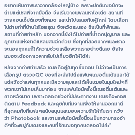
อยากเห็นภาพเราจากกล้องใหญ่บ้าง เพราะปกติเฌอมักจะ
ถ่ายแต่เซลฟี่จากมือถือ จึงเริ่มวางแพลนหาไอเดีย สถานที
วางคอนเซ็ปต์เองทั้งหมด และนำไปเสนอกับผู้ใหญ่ โดยเลือก
ไปถ่ายทำที่บ้านไร่ไออรุณ จังหวัดระนอง ซึ่งเป็นที่พักและ
สถานที่ถ่ายทำหลัก นอกจากนี้ยังได้ไปถ่ายที่น้ำตกปุญบาล และ
อุทยานแห่งชาติแหลมสนอีกด้วย ซึ่งทุกที่สวยมากๆและชาว
ระนองทุกคนก็ให้ความช่วยเหลือพวกเราอย่างดีเลย ยังไง
เฌอจะต้องหาเวลากลับไปเที่ยวอีกให้ได้ค่ะ
หลังจากถ่ายทำเสร็จ เฌอก็อยู่ในทุกขั้นตอน ไม่ว่าจะเป็นการ
เลือกรูป ตรวจ
QC ของที่จะส่งไปถึงแฟนๆเฌอตื่นเต้นและได้
แต่หวังว่าแฟนทุกคนจะมีความสุขและได้เห็นเฌอในมุมใหม่ๆที่
พวกเขาไม่เคยเห็นมาก่อน งานแฟนไซน์ครั้งนี้เฌอตื่นเต้นและ
คาดหวังมาก เพราะตลอดช่วงที่มีประกาศงาน เฌอก็จะคอย
ติดตาม Feedback และคุยกับทีมงานเพื่อให้งานออกมาดี
ที่สุดสมกับที่แฟนๆสนับสนุนและมอบความรักให้กับเรา หวัง
ว่า Photobook และงานแฟนไซน์ครั้งนี้จะเป็นความทรงจำ
ดีๆที่จะอยู่กับเฌอและคนที่รักเฌอทุกคนตลอดไปค่ะ”