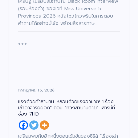
เศรษฐ์ ในรอบสัมภาษณ์ Black Room Interview
ด
ดม่
”
บั
น
น
(รอบห้องดำ) ของเวที Miss Universe 5
ต
เ
าน
เปิ
รี
ทิ
/
Provinces 2026 หลังโชว์ไหวพริบในการตอบ
ง
เฟ้
ด
ซี
/
รี
ด
คำถามได้อย่างมั่นใจ พร้อมสื่อสารภาษ…
ส์
น
โค
น
/
ต
ภ
หา
รง
รี
า
/
พ
ดา
กา
ซี
ย
รี
น
ส์
ว
ร
ต
/
ร์
ภ
ดว
“ณ
า
พ
แร
ง
ภัค
ย
น
ง
ให
”
ต
ร์
ไม่
ม่!
(N
แร
หยุ
ซี
AP
งด้
ด!
รีส์
UK
กรกฎาคม 15, 2026
วย
“เรื่
ฟอ
Pr
คำ
อง
ร์ม
oj
แรงด้วยคำสาบาน…หลอนด้วยแรงอาฆาต! “เรื่อง
สา
เล่า
ยัก
ec
เล่าอาจารย์ยอด” ตอน “ทวงสาบานตาย” เสาร์นี้ที่
บา
อา
ษ์
t)
ช่อง 7HD
น…
จา
“โจ
เดิ
หล
รย์
งแ
น
อน
ยอ
ดง
หน้
เตรียมพบกับอีกหนึ่งตอนเข้มข้นของซีรีส์ “เรื่องเล่า