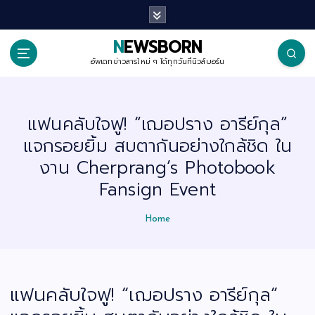
S
k
i
p
NEWSBORN
t
o
อัพเดทข่าวสารใหม่ ๆ ได้ทุกวันที่นิวส์บอร์น
c
o
n
t
แฟนคลับใจฟู! “เฌอปราง อารีย์กุล”
e
n
แจกรอยยิ้ม สบตากันอย่างใกล้ชิด ใน
t
งาน Cherprang’s Photobook
Fansign Event
Home
แฟนคลับใจฟู! “เฌอปราง อารีย์กุล”