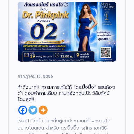
บั
น
เ
ทิ
ง
/
ด
น
ต
สั
รี
ง
/
ค
ซี
ม
รี
/
ส์
ศ
/
า
ภ
ส
า
น
พ
า
ย
/
น
กรกฎาคม 15, 2026
ก
ต
า
ร์
ร
ศึ
ทำถึงมาก!!! กรรมการเทใจให้ “ดร.ปิ๊งปิ๊ง” รอบห้อง
ก
“บ
ษ
ดำ ตอบคำถามเฉียบ ภาษาอังกฤษเป๊ะ วิสัยทัศน์
า
อย
โดนสุด!!!
เจ
“ฮั
ตนิ
นนี่
พัท
–
บั
เรียกได้ว่าเป็นอีกหนึ่งผู้เข้าประกวดที่ทำผลงานได้
น
เ
ธ์”
ณ
ทิ
อย่างโดดเด่น สำหรับ ดร.ปิ๊งปิ๊ง-รภัทร เอกนิธิ
ง
เปิ
ภัค
/