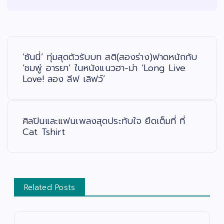
แ
น
ะ
‘ซันนี่’ ทุ่มสุดตัวรับบท สติ(สองร่าง)ฟาดหนักกับ
แ
น
‘ชมพู่ อารยา’ ในหนังแนวฮา-ม่า ‘Long Live
ว
Love! ลอง ลีฟ เลิฟว์’
เ
รื่
อ
ง
ศิลปินและแฟนเพลงสุดประทับใจ ยืดเต็มที่ ที่
Cat Tshirt
Related Posts