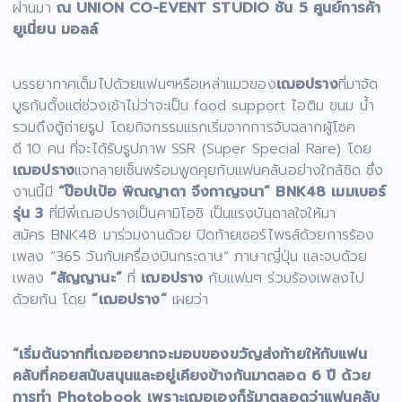
ผ่านมา
ณ UNION CO-EVENT STUDIO ชั้น 5 ศูนย์การค้า
ยูเนี่ยน มอลล์
บรรยากาศเต็มไปด้วยแฟนๆหรือเหล่าแมวของ
เฌอปราง
ที่มาจัด
บูธกันตั้งแต่ช่วงเช้าไม่ว่าจะเป็น food support ไอติม ขนม น้ำ
รวมถึงตู้ถ่ายรูป โดยกิจกรรมแรกเริ่มจากการจับฉลากผู้โชค
ดี 10 คน ที่จะได้รับรูปภาพ SSR (Super Special Rare) โดย
เฌอปราง
แจกลายเซ็นพร้อมพูดคุยกับแฟนคลับอย่างใกล้ชิด ซึ่ง
งานนี้มี
“ป๊อปเป้อ พิณญาดา จึงกาญจนา” BNK48 เมมเบอร์
รุ่น 3
ที่มีพี่เฌอปรางเป็นคามิโอชิ เป็นแรงบันดาลใจให้มา
สมัคร BNK48 มาร่วมงานด้วย ปิดท้ายเซอร์ไพรส์ด้วยการร้อง
เพลง “365 วันกับเครื่องบินกระดาษ” ภาษาญี่ปุ่น และจบด้วย
เพลง
“สัญญานะ”
ที่
เฌอปราง
กับแฟนๆ ร่วมร้องเพลงไป
ด้วยกัน โดย
“เฌอปราง”
เผยว่า
“เริ่มต้นจากที่เฌออยากจะมอบของขวัญส่งท้ายให้กับแฟน
คลับที่คอยสนับสนุนและอยู่เคียงข้างกันมาตลอด 6 ปี ด้วย
การทำ
Photobook เพราะเฌอเองก็รู้มาตลอดว่าแฟนคลับ