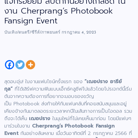
แจกรอยยิ้ม สบตากันอย่างใกล้ชิด ใน
งาน Cherprang’s Photobook
Fansign Event
บันเทิง/ดนตรี/ซีรีส์/ภาพยนตร์
กรกฎาคม 4, 2023
สุดอบอุ่น! ในงานแฟนไซน์ครั้งแรก ของ
“เฌอปราง อารีย์
กุล”
ที่ได้เสิร์ฟความฟินแบบเอ็กซ์คลูซีฟไปแล้วโดยโปรเจกต์นี้เริ่ม
ต้นจากความต้องการที่อยากจะมอบของขวัญ
เป็น Photobook ส่งท้ายให้กับแฟนคลับที่คอยสนับสนุนและอยู่
เคียงข้างกันมาตลอดระยะเวลาหกปีในเส้นทางการเป็นไอดอล รวม
ถึงจะได้เห็น
เฌอปราง
ในมุมใหม่ที่ไม่เคยเห็นมาก่อน โดยมีแฟนๆ
มาร่วมในงาน
Cherprang’s Photobook Fansign
Event
กันอย่างล้นหลาม เมื่อวันอาทิตย์ที่ 2 กรกฎาคม 2566 ที่