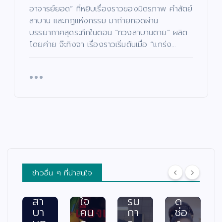
ด้ว
ด”
”
า
อาจารย์ยอด” ที่หยิบเรื่องราวของมิตรภาพ คำสัตย์
ย
ตอ
ค้น
ช่ว
สาบาน และกฎแห่งกรรม มาถ่ายทอดผ่าน
แร
น
หา
ย
บรรยากาศสุดระทึกในตอน “ทวงสาบานตาย” ผลิต
งอ
“น
นัก
เห
โดยค่าย จ๊ะทิงจา เรื่องราวเริ่มต้นเมื่อ “แกร่ง…
าฆา
าง
แส
ลือ
ต!
ฟ้า
ดง
ผู้
“เรื่
ปา
มา
ยา
อง
กจั
ก
กไ
เล่า
ด”
คว
ร้
อา
ฟา
าม
แล
จา
ดเ
สา
ะผู้
รย์
รต
มา
ปร
ยอ
ติ้ง
รถ
ะ
ด”
เดื
พร้
สบ
ตอ
อด
อม
ภัย
น
กร
ค
พร้
ข่าวอื่น ๆ ที่น่าสนใจ
“ท
ะแ
ณะ
อม
วง
ทก
กร
เปิ
สา
ใจ
รม
ด
บา
คน
กา
ช่อ