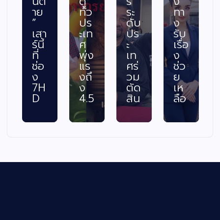
นต
ดู
ร
ง
าย
ทั่ว
ระ
ทา
”
ปร
ดับ
ง
เสา
ะเท
ปร
รับ
ร์นี้
ศ
ะ
เรื่อ
ที่
พุ่ง
เท
ง
ช่อ
แร
ศร่
ช่ว
ง
งถึ
วม
ย
7H
ง
ตัด
เห
D
4.5
สิน
ลือ