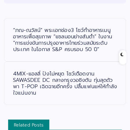
แ
น
ะ
“ภณ-ณวัสน์” พระเอกช่อง3 โชว์ทำอาหารเมนู
แ
น
อาหารเพื่อสุขภาพ “แซลมอนย่างส้มตำ” ในงาน
ว
“การแข่งขันการปรุงอาหารไทยร่วมสมัยระดับ
เ
รื่
ประเทศ ในโอกาส S&P ครบรอบ 50 ปี”
อ
ง
4MIX-แอลลี่ ปังไม่หยุด โชว์เดือดงาน
SAWASDEE DC กลางกรุงวอชิงตัน ทุ่มสุดตัว
พา T-POP เฉิดฉายอีกครั้ง ปลื้มแฟนแห่ให้กำลัง
ใจแน่นงาน
Related Posts