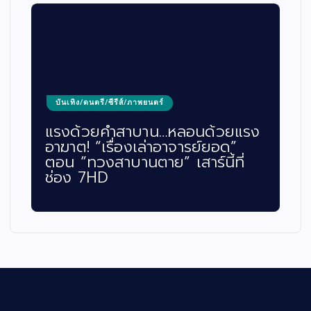
บันเทิง/ดนตรี/ซีรีส์/ภาพยนตร์
แรงด้วยคำสาบาน…หลอนด้วยแรง
อาฆาต! “เรื่องเล่าอาจารย์ยอด”
ตอน “ทวงสาบานตาย” เสาร์นี้ที่
ช่อง 7HD