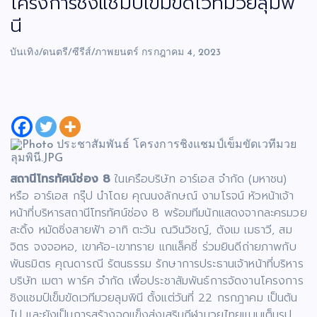
โครงการชิงแชมป์เข็มขัดเวทีมวยลุมพิ
นี
บันเทิง/ดนตรี/ซีรีส์/ภาพยนตร์
กรกฎาคม 4, 2023
สถานีโทรทัศน์ช่อง 8
ในเครือบริษัท อาร์เอส จำกัด (มหาชน)
หรือ อาร์เอส กรุ๊ป นำโดย คุณนงลักษณ์ งามโรจน์ หัวหน้าเจ้า
หน้าที่บริหารสถานีโทรทัศน์ช่อง 8 พร้อมทีมนักแสดงจากละครมวย
สะดิ้ง หมัดซิ่งสายฟ้า อาทิ ตะวัน ณวินวิชญ์, ตังเม เมธาวี, สม
จิตร จงจอหอ, เขาค้อ-เขาทราย แกแล็คซี่ ร่วมยินดีถ่ายภาพกับ
พันธมิตร คุณดารณี รัตนธรรม รักษาการประธานเจ้าหน้าที่บริหาร
บริษัท เมตา พาร์ค จำกัด เพื่อประชาสัมพันธ์การจัดงานโครงการ
ชิงแชมป์เข็มขัดเวทีมวยลุมพินี ตั้งแต่วันที่ 22 กรกฎาคม เป็นต้น
ไป และยังเป็นการสร้างจุดแข็งส่งเสริมกีฬามวยไทยแบบเต็มรูป