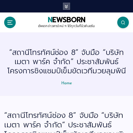
S
k
i
p
NEWSBORN
t
o
อัพเดทข่าวสารใหม่ ๆ ได้ทุกวันที่นิวส์บอร์น
c
o
n
t
“สถานีโทรทัศน์ช่อง 8” จับมือ “บริษัท
e
n
เมตา พาร์ค จำกัด” ประชาสัมพันธ์
t
โครงการชิงแชมป์เข็มขัดเวทีมวยลุมพินี
Home
“สถานีโทรทัศน์ช่อง 8” จับมือ “บริษัท
เมตา พาร์ค จำกัด” ประชาสัมพันธ์