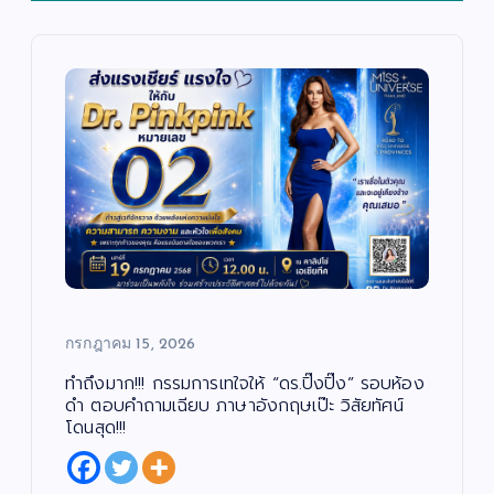
กรกฎาคม 15, 2026
ทำถึงมาก!!! กรรมการเทใจให้ “ดร.ปิ๊งปิ๊ง” รอบห้อง
ดำ ตอบคำถามเฉียบ ภาษาอังกฤษเป๊ะ วิสัยทัศน์
โดนสุด!!!