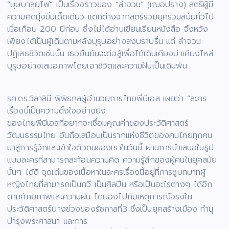
“บุษบาลุยไฟ” เป็นเรื่องราวของ “ลำจวน” (เฌอปราง) สตรีผู้มี
ความคิดมุ่งมั่นเด็ดเดียว แตกต่างจากสตรีร่วมยุคร่วมสมัยทั่วไป
เมื่อเกือบ 200 ปีก่อน ซึ่งไม่ได้อ่านเขียนเรียนหนังสือ จึงหวัง
เพียงได้เป็นผู้เดินตามหลังบุรุษอย่างสงบราบรื่น แต่ ลำจวน
ปฏิเสธชีวิตเช่นนั้น เธอยืนยันจะต่อสู้เพื่อได้เดินเคียงบ่าเคียงไหล่
บุรุษอย่างเสมอภาพโดยเอาชีวิตและความฝันเป็นเดิมพัน
รศ.ดร.วิลาสินี พิพิธกุลผู้อำนวยการไทยพี่บีเอส เผยว่า “ละคร
เรื่องนี้เป็นความตั้งใจอย่างยิ่ง
ของไทยพีบีเอสที่อยากจะเชื่อมคุณค่าของประวัติศาสตร์
วัฒนธรรมไทย อันถือเสมือนเป็นรากแห่งชีวิตของคนไทยทุกคน
มาสู่การรู้จักและเข้าใจตัวตนของเราในวันนี้ ผ่านการนำเสนอในรูป
แบบละครที่สามารถสะท้อนความคิด ความรู้สึกของผู้คนในยุคสมัย
นั้นๆ ได้ดี จุดเด่นของเนื้อหาในละครเรื่องนี้อยู่ที่การซูบทบาทผู้
หญิงไทยที่สามารถเป็นกวี เป็นศิลปีน หรือเป็นอะไรต่างๆ ได้อีก
ตามศักยภาพและความฝัน โดยอิงไปกับเหตุการณ์จริงใน
ประวัติศาสตร์บางช่วงของรัชกาลที่3 ซึ่งเป็นยุคสร้างเมือง ทำนุ
บำรุงพระศาสนา และการ