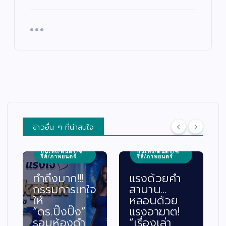
ข่าวอื่น ๆ ที่น่าสนใจ
บันเทิง/ดนตรี/ซี
บันเทิง/ดนตรี/ซี
รีส์/ภาพยนตร์
รีส์/ภาพยนตร์
ทำถึงมาก!!!
แรงด้วยคำ
กรรมการเทใจ
สาบาน…
ให้
หลอนด้วย
“ดร.ปิ๊งปิ๊ง”
แรงอาฆาต!
รอบห้องดำ
“เรื่องเล่า