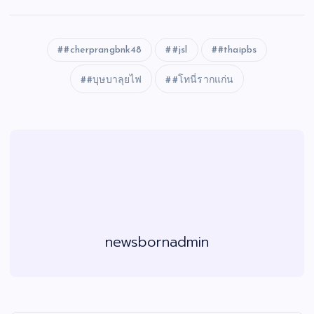
#cherprangbnk48
#jsl
#thaipbs
#บุษบาลุยไฟ
#โทนี่รากแก่น
newsbornadmin