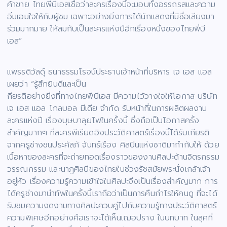
ค้าขาย ไทยพีบีเอสเชื่อว่าละครเรื่องนี้จะมอบทั้งอรรถรสและความ
อิ่มเอมใจให้กับผู้ชม เฉพาะอย่างยิ่งการได้นักแสดงที่มีชื่อเสียงมา
ร่วมมากมาย ให้สมกับเป็นละครแห่งปีอีกเรื่องหนึ่งของไทยพี่บี
เอส”
แพรรติวัลดุ์ ธนาธรรมโรจน์ประธานเจ้าหน้าที่บริหาร เจ เอส แอล
เผยว่า “รู้สึกยินดีและเป็น
กียรติอย่างยิ่งที่ทางไทยพีบีเอส มีความไว้วางใจให้โอกาส บริษัท
เจ เอส แอล โกลบอล มีเดีย จำกัด รับหน้าที่ในการผลิตผลงาน
ละครแห่งปี เรื่องบุษบาลุยไฟในครั้งนี้ ซึ่งถือเป็นโอกาสครั้ง
สำคัญมากๆ ที่ละครพีเรียดอิงประวัติศาสตร์เรื่องนี้ได้รับเกียรติ
จากครูช่างชนประคัลภั จันทร์เรือง ศิลปินแห่งชาติมากำกับให้ ด้วย
เนื้อหาของละครที่จะถ่ายทอดเรื่องราวของงานศิลปะด้านจิตรกรรม
วรรณกรรม และนาฎศิลบีของไทยในช่วงรัชสมัยพระนั่งเกล้าเจ้า
อยู่หัว เรื่องความรู้ความเข้าใจในศิลปะจึงเป็นเรื่องสำคัญมาก การ
ได้ครูช่างมานำทัพในครั้งนี้เราถือว่าเป็นการคืนกำไรให้คนดู ที่จะได้
รับชมความงดงามทางศิลปะควบคู่ไปกับความรู้ทางประวัติศาสตร์
ความพิเศษอีกอย่างคือเราจะได้เห็นเฌอปราง ในบทบาท ในลุคที่