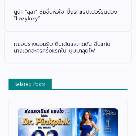
แ
น
ะ
นูน่า “ลุลา” ชุ่มชื่นหัวใจ ปิ๊งรักแรปเปอร์รุ่นน้อง
แ
น
“Lazyloxy”
ว
เ
รื่
อ
ง
เฌอปรางยอมรับ ตื่นเต้นและกดดัน ขึ้นแท่น
นางเอกละครครั้งแรกใน บุษบาลุยไฟ
Related Posts