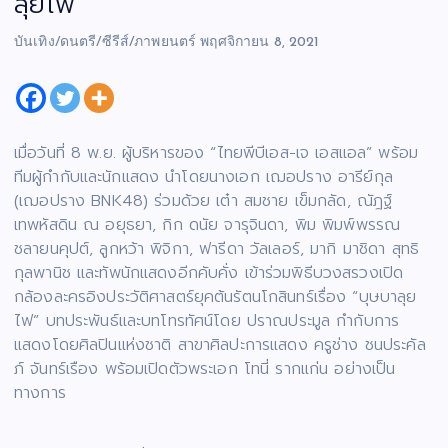
ลุยไฟ
บันเทิง/ดนตรี/ซีรีส์/ภาพยนตร์
พฤศจิกายน 8, 2021
เมื่อวันที่ 8 พ.ย. ผู้บริหารของ “ไทยพีบีเอส-เจ เอสแอล” พร้อม
ทีมผู้กำกับและนักแสดง นำโดยนางเอก เฌอปราง อารีย์กุล
(เฌอปราง BNK48) ร่วมด้วย เต๋า สมชาย เข็มกลัด, ณัฎฐ์
เทพหัสดิน ณ อยุธยา, กิก ดนัย จารุจินดา, พิม พิมพ์พรรณ
ชลายนคุปต์, ลูกหว้า พิจิกา, ฟารีดา วัลเลอร์, มากิ มาชิดา สุทธิ
กุลพานิช และทัพนักแสดงอีกคับคั่ง เข้าร่วมพิธีบวงสรวงเปิด
กล้องละครอิงประวัติศาสตร์ยุคต้นรัตนโกสินทร์เรื่อง “บุษบาลุย
ไฟ” บทประพันธ์และบทโทรทัศน์โดย ปราณประมูล กำกับการ
แสดงโดยศิลปินแห่งชาติ สาขาศิลปะการแสดง ครูช่าง ชนประคัล
ภ์ จันทร์เรือง พร้อมเปิดตัวพระเอก โทนี่ รากแก่น อย่างเป็น
ทางการ