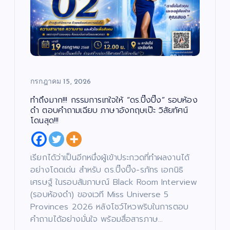
กรกฎาคม 15, 2026
ทำถึงมาก!!! กรรมการเทใจให้ “ดร.ปิ๊งปิ๊ง” รอบห้อง
ดำ ตอบคำถามเฉียบ ภาษาอังกฤษเป๊ะ วิสัยทัศน์
โดนสุด!!!
เรียกได้ว่าเป็นอีกหนึ่งผู้เข้าประกวดที่ทำผลงานได้
อย่างโดดเด่น สำหรับ ดร.ปิ๊งปิ๊ง-รภัทร เอกนิธิ
เศรษฐ์ ในรอบสัมภาษณ์ Black Room Interview
(รอบห้องดำ) ของเวที Miss Universe 5
Provinces 2026 หลังโชว์ไหวพริบในการตอบ
คำถามได้อย่างมั่นใจ พร้อมสื่อสารภาษ…