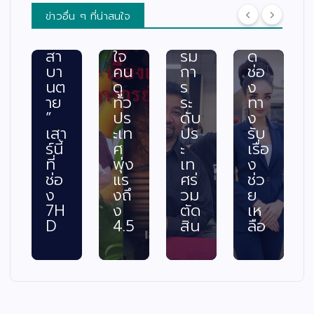
น
กร
ค
พร้
ข่าวอื่น ๆ ที่น่าสนใจ
“ท
ะแ
ณะ
อม
วง
ทก
กร
เปิ
สา
ใจ
รม
ด
บา
คน
กา
ช่อ
นต
ดู
ร
ง
าย
ทั่ว
ระ
ทา
”
ปร
ดับ
ง
เสา
ะเท
ปร
รับ
ร์นี้
ศ
ะ
เรื่อ
ที่
พุ่ง
เท
ง
ช่อ
แร
ศร่
ช่ว
ง
งถึ
วม
ย
7H
ง
ตัด
เห
D
4.5
สิน
ลือ