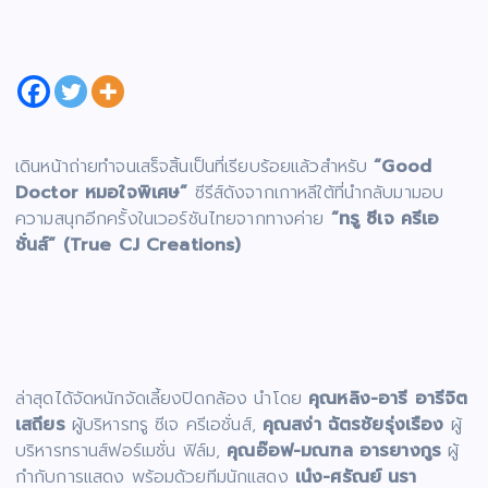
เดินหน้าถ่ายทำจนเสร็จสิ้นเป็นที่เรียบร้อยแล้วสำหรับ
“Good
Doctor หมอใจพิเศษ”
ซีรีส์ดังจากเกาหลีใต้ที่นำกลับมามอบ
ความสนุกอีกครั้งในเวอร์ชันไทยจากทางค่าย
“ทรู ซีเจ ครีเอ
ชั่นส์” (True CJ Creations)
ล่าสุดได้จัดหนักจัดเลี้ยงปิดกล้อง นำโดย
คุณหลิง-อารี อารีจิต
เสถียร
ผู้บริหารทรู ซีเจ ครีเอชั่นส์,
คุณสง่า ฉัตรชัยรุ่งเรือง
ผู้
บริหารทรานส์ฟอร์เมชั่น ฟิล์ม,
คุณอ๊อฟ-มณฑล อารยางกูร
ผู้
กำกับการแสดง พร้อมด้วยทีมนักแสดง
เน๋ง-ศรัณย์ นรา