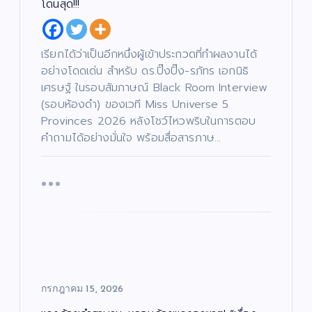
อย
โดนสุด!!!
เจ
“ฮั
ตนิ
นนี่
พัท
–
บั
เรียกได้ว่าเป็นอีกหนึ่งผู้เข้าประกวดที่ทำผลงานได้
น
เ
ธ์”
ณ
ทิ
อย่างโดดเด่น สำหรับ ดร.ปิ๊งปิ๊ง-รภัทร เอกนิธิ
ง
เปิ
ภัค
/
เศรษฐ์ ในรอบสัมภาษณ์ Black Room Interview
ด
ดม่
”
บั
น
น
(รอบห้องดำ) ของเวที Miss Universe 5
ต
เ
าน
เปิ
รี
ทิ
/
Provinces 2026 หลังโชว์ไหวพริบในการตอบ
ง
เฟ้
ด
ซี
/
รี
ด
คำถามได้อย่างมั่นใจ พร้อมสื่อสารภาษ…
ส์
น
โค
น
/
ต
ภ
หา
รง
รี
า
/
พ
ดา
กา
ซี
ย
รี
น
ส์
ว
ร
ต
/
ร์
ภ
ดว
“ณ
า
พ
แร
ง
ภัค
ย
น
ง
ให
”
ต
ร์
ไม่
ม่!
(N
แร
หยุ
ซี
AP
งด้
ด!
รีส์
UK
กรกฎาคม 15, 2026
วย
“เรื่
ฟอ
Pr