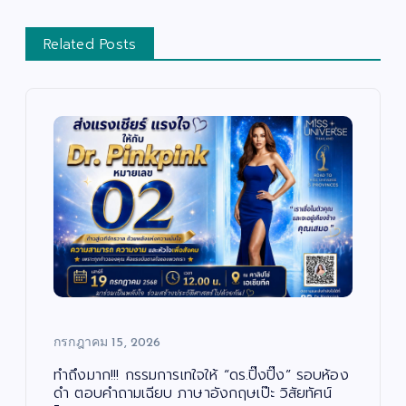
Related Posts
บั
น
เ
ทิ
ง
/
ด
น
ต
สั
รี
ง
/
ค
ซี
ม
รี
/
ส์
ศ
/
า
ภ
ส
า
น
พ
า
ย
/
น
กรกฎาคม 15, 2026
ก
ต
า
ร์
ร
ศึ
ทำถึงมาก!!! กรรมการเทใจให้ “ดร.ปิ๊งปิ๊ง” รอบห้อง
ก
“บ
ษ
ดำ ตอบคำถามเฉียบ ภาษาอังกฤษเป๊ะ วิสัยทัศน์
า