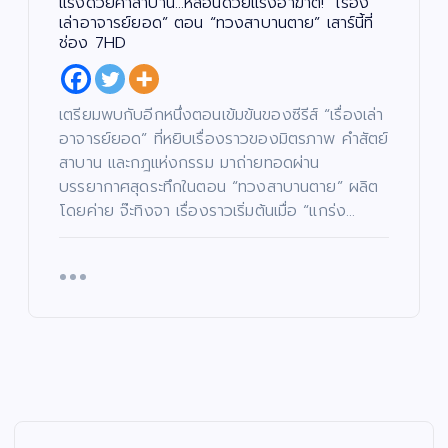
คำ
อง
ร์ม
oj
แรงด้วยคำสาบาน…หลอนด้วยแรงอาฆาต! “เรื่อง
สา
เล่า
ยัก
ec
เล่าอาจารย์ยอด” ตอน “ทวงสาบานตาย” เสาร์นี้ที่
บา
อา
ษ์
t)
ช่อง 7HD
น…
จา
“โจ
เดิ
หล
รย์
งแ
น
อน
ยอ
ดง
หน้
เตรียมพบกับอีกหนึ่งตอนเข้มข้นของซีรีส์ “เรื่องเล่า
ด้ว
ด”
”
า
อาจารย์ยอด” ที่หยิบเรื่องราวของมิตรภาพ คำสัตย์
ย
ตอ
ค้น
ช่ว
สาบาน และกฎแห่งกรรม มาถ่ายทอดผ่าน
แร
น
หา
ย
บรรยากาศสุดระทึกในตอน “ทวงสาบานตาย” ผลิต
งอ
“น
นัก
เห
โดยค่าย จ๊ะทิงจา เรื่องราวเริ่มต้นเมื่อ “แกร่ง…
าฆา
าง
แส
ลือ
ต!
ฟ้า
ดง
ผู้
“เรื่
ปา
มา
ยา
อง
กจั
ก
กไ
เล่า
ด”
คว
ร้
อา
ฟา
าม
แล
จา
ดเ
สา
ะผู้
รย์
รต
มา
ปร
ยอ
ติ้ง
รถ
ะ
ด”
เดื
พร้
สบ
ตอ
อด
อม
ภัย