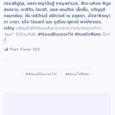
ประเสริฐกุล
, แพต-ชญานิษฐ์ ชาญสง่าเวช, พีเจ-มหิดล พิบูล
สงคราม, อาคิโกะ โอเซกิ, บอส-ธณภัทร เล็กยิ้ม, ขวัญฤดี
กลมกล่อม, ต้น-อธิวัฒน์ สนิทวงศ์ ณ อยุธยา, น้ำใส-พิชญา
ภา นาถา, แจ็ค ไรเดอร์ และ ทุเรียน-สุพจน์ พงษ์พรรณ
เจริญ
เตรียมตัวให้พร้อมแล้วมาร่วมหาความหมายของคำว่า
“หมอ” ไปด้วยกันใน
#GoodDoctorTH #หมอใจพิเศษ
เร็วๆ
นี้
Post Views:
525
#GoodDoctorTH
#หมอใจพิเศษ