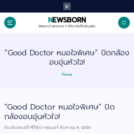
S
k
i
p
NEWSBORN
t
o
อัพเดทข่าวสารใหม่ ๆ ได้ทุกวันที่นิวส์บอร์น
c
o
n
t
“Good Doctor หมอใจพิเศษ” ปิดกล้อง
e
n
อบอุ่นหัวใจ!
t
Home
“Good Doctor หมอใจพิเศษ” ปิด
กล้องอบอุ่นหัวใจ!
บันเทิง/ดนตรี/ซีรีส์/ภาพยนตร์
สิงหาคม 9, 2023