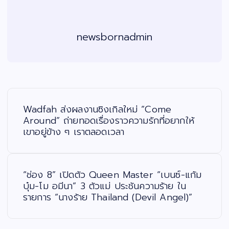
newsbornadmin
แ
น
ะ
Wadfah ส่งผลงานซิงเกิลใหม่ “Come
แ
น
Around” ถ่ายทอดเรื่องราวความรักที่อยากให้
ว
เขาอยู่ข้าง ๆ เราตลอดเวลา
เ
รื่
อ
ง
“ช่อง 8” เปิดตัว Queen Master “เบนซ์-แก้ม
บุ๋ม-โม อมีนา” 3 ตัวแม่ ประชันความร้าย ใน
รายการ “นางร้าย Thailand (Devil Angel)”