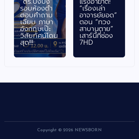
รงอาฆาต!
ตอน “นางฟ้า
แดง” ค้น
รื่องเล่า
ปากจัด” ฟาด
นักแสดง
าจารย์ยอด”
เรตติ้งเดือด
ความสาม
อน “ทวง
กระแทกใจคน
พร้อมคณ
าบานตาย”
ดูทั่วประเทศ
กรรมการ
ร์นี้ที่ช่อง
พุ่งแรงถึง
ระดับประ
HD
4.5
ร่วมตัดสิ
Copyright © 2026 NEWSBORN