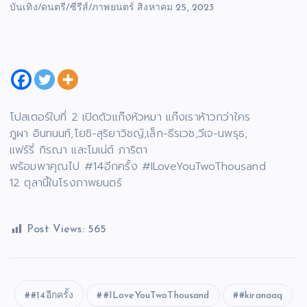
บันเทิง/ดนตรี/ซีรีส์/ภาพยนตร์
สิงหาคม 25, 2023
โปสเตอร์ใบที่ 2 เปิดตัวแก๊งหัวหมา แก๊งเราห้าวกว่าใคร
ภูผา อินทนนท์,โยชิ-สุริยาวิชญ์,เล็ก-ธีรเวช,วีเจ-นพรุธ,
แฟร์รี่ กิรณา และโมเน่ต์ ภาริตา
พร้อมพาคุณไป #14อีกครั้ง #ILoveYouTwoThousand
12 ตุลานี้ในโรงภาพยนตร์
Post Views:
565
#14อีกครั้ง
#ILoveYouTwoThousand
#kiranaaq