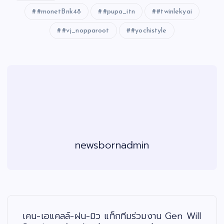
#monetBnk48
#pupa_itn
#twinlekyai
#vj_nopparoot
#yochistyle
newsbornadmin
แ
น
ะ
เคน-เอแคลล์-ฝน-มิว แท็กทีมร่วมงาน Gen Will
แ
น