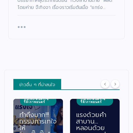
บรรยากาศสุดระทึกในตอน “ทวงสาบานตาย” ผลิต
โดยค่าย จ๊ะทิงจา เรื่องราวเริ่มต้นเมื่อ “แกร่ง…
บันเทิง/ดนตรี
รีส์/ภาพยนตร์
ข่าวอื่น ๆ ที่น่าสนใจ
“บอย เจต
พัทธ์” เป
ันเทิง/ดนตรี/ซี
บันเทิง/ดนตรี/ซี
ีส์/ภาพยนตร์
รีส์/ภาพยนตร์
ม่านเฟ้น
รงด้วยคำ
แรงไม่หยุด!
ดาวดวงให
าบาน…
“เรื่องเล่า
ซีรีส์ฟอร์
ลอนด้วย
อาจารย์ยอด”
ยักษ์ “โจ