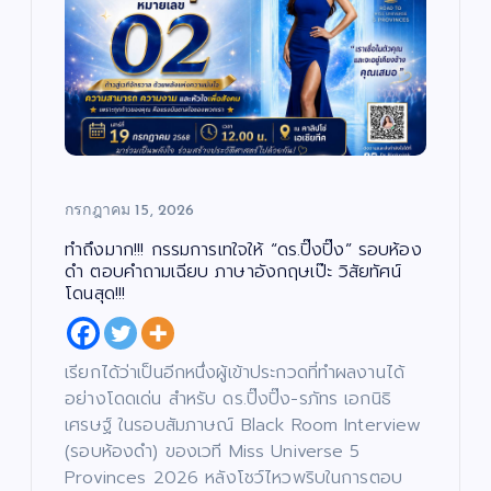
กรกฎาคม 15, 2026
ทำถึงมาก!!! กรรมการเทใจให้ “ดร.ปิ๊งปิ๊ง” รอบห้อง
ดำ ตอบคำถามเฉียบ ภาษาอังกฤษเป๊ะ วิสัยทัศน์
โดนสุด!!!
เรียกได้ว่าเป็นอีกหนึ่งผู้เข้าประกวดที่ทำผลงานได้
อย่างโดดเด่น สำหรับ ดร.ปิ๊งปิ๊ง-รภัทร เอกนิธิ
เศรษฐ์ ในรอบสัมภาษณ์ Black Room Interview
(รอบห้องดำ) ของเวที Miss Universe 5
Provinces 2026 หลังโชว์ไหวพริบในการตอบ