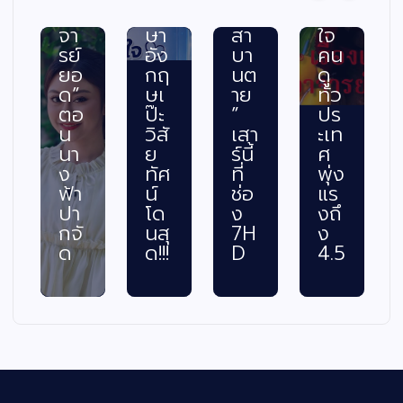
อา
ภา
วง
ทก
จา
ษา
สา
ใจ
รย์
อัง
บา
คน
ยอ
กฤ
นต
ดู
ด”
ษเ
าย
ทั่ว
ตอ
ป๊ะ
”
ปร
น
วิสั
เสา
ะเท
อ
นา
ย
ร์นี้
ศ
ง
ทัศ
ที่
พุ่ง
ฟ้า
น์
ช่อ
แร
ปา
โด
ง
งถึ
กจั
นสุ
7H
ง
ด
ด!!!
D
4.5