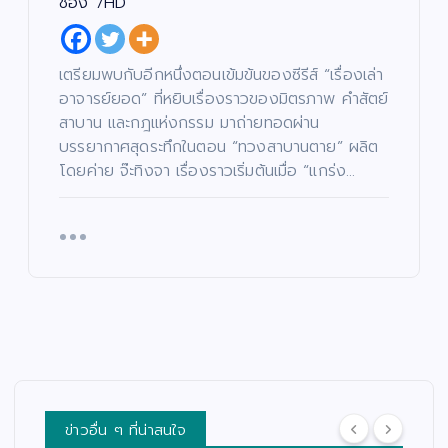
เอ
กา
บา
อา
ช่อง 7HD
กน้
ร
น…
จา
อง
เท
หล
รย์
ให
ใจ
อน
ยอ
เตรียมพบกับอีกหนึ่งตอนเข้มข้นของซีรีส์ “เรื่องเล่า
ม่
ให้
ด้ว
ด”
อาจารย์ยอด” ที่หยิบเรื่องราวของมิตรภาพ คำสัตย์
ปร
“ด
ย
ตอ
สาบาน และกฎแห่งกรรม มาถ่ายทอดผ่าน
ะ
ร.ปิ๊
แร
น
บรรยากาศสุดระทึกในตอน “ทวงสาบานตาย” ผลิต
เดิ
งปิ๊
งอ
“น
โดยค่าย จ๊ะทิงจา เรื่องราวเริ่มต้นเมื่อ “แกร่ง…
ม
ง”
าฆา
าง
สน
รอ
ต!
ฟ้า
าม
บ
“เรื่
ปา
จริ
ห้อ
อง
กจั
ง
ง
เล่า
ด”
ครั้
ดำ
อา
ฟา
ง
ตอ
จา
ดเ
แร
บ
รย์
รต
กใ
คำ
ยอ
ติ้ง
น
ถา
ด”
เดื
“เรื่
ม
ตอ
อด
อง
เฉี
น
กร
ข่าวอื่น ๆ ที่น่าสนใจ
เล่า
ยบ
“ท
ะแ