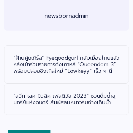
newsbornadmin
แ
น
ะ
“ฝ้ายคู้ดเกิร์ล” Fyeqoodgurl กลับเมืองไทยแล้ว
แ
น
หลังเข้าร่วมรายการดังเกาหลี “Queendom 3”
ว
พร้อมปล่อยซิงเกิลใหม่ “Lowkeyy” เร็ว ๆ นี้
เ
รื่
อ
ง
“สวีท เลค มิวสิค เฟสติวัล 2023” ชวนดื่มด่ำสุ
นทรีย์แห่งดนตรี สัมผัสลมหนาวริมอ่างเก็บน้ำ