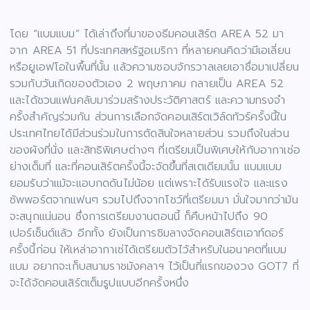
โดย “แบมแบม” ได้เล่าถึงที่มาของธีมคอนเสิร์ต AREA 52 มา
จาก AREA 51 ที่ประเทศสหรัฐอเมริกา ที่หลายคนคิดว่ามีเอเลี่ยน
หรือยูเอฟโอในพื้นที่นั้น แล้วความชอบจักรวาลเลยเอาชื่อมาเปลี่ยน
รวมกับวันเกิดของตัวเอง 2 พฤษภาคม กลายเป็น AREA 52
และได้ชวนแฟนคลับมาร่วมสร้างประวัติศาสตร์ และความทรงจำ
ครั้งสำคัญร่วมกัน ส่วนการเลือกจัดคอนเสิร์ตเวิล์ดทัวร์ครั้งนี้ใน
ประเทศไทยได้มีส่วนร่วมในการตัดสินใจหลายส่วน รวมถึงในส่วน
ของผังที่นั่ง และสิทธิพิเศษต่างๆ ที่เตรียมเป็นพิเศษให้กับอากาเซ่อ
ย่างเต็มที่ และที่คอนเสิร์ตครั้งนี้จะจัดขึ้นที่สเตเดียมนั้น แบมแบม
ยอมรับว่าแม้จะแอบกดดันไม่น้อย แต่เพราะได้รับแรงใจ และแรง
ซัพพอร์ตจากแฟนๆ รวมไปถึงจากโชว์ที่เตรียมมา มั่นใจมากว่ามัน
จะสนุกแน่นอน ซึ่งการเตรียมงานตอนนี้ ก็คืบหน้าไปถึง 90
เปอร์เซ็นต์แล้ว อีกทั้ง ยังเป็นการชิมลางจัดคอนเสิร์ตเอาท์ดอร์
ครั้งนี้ก่อน ให้เหล่าอากาเซ่ได้เตรียมตัวไว้สำหรับในอนาคตที่แบม
แบม อยากจะเก็บสนามราชมังคลาฯ ไว้เป็นที่แรกของวง GOT7 ที่
จะได้จัดคอนเสิร์ตเต็มรูปแบบอีกครั้งหนึ่ง