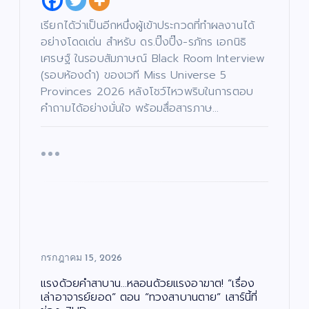
ทิ
ง
บั
/
เรียกได้ว่าเป็นอีกหนึ่งผู้เข้าประกวดที่ทำผลงานได้
น
ด
เ
น
ทิ
อย่างโดดเด่น สำหรับ ดร.ปิ๊งปิ๊ง-รภัทร เอกนิธิ
ต
ง
บั
รี
/
น
เศรษฐ์ ในรอบสัมภาษณ์ Black Room Interview
/
ด
เ
ซี
บั
น
ทิ
รี
น
(รอบห้องดำ) ของเวที Miss Universe 5
ต
ง
ส์
เ
รี
/
/
ทิ
/
Provinces 2026 หลังโชว์ไหวพริบในการตอบ
ด
ภ
ง
ซี
น
า
/
รี
ต
พ
ด
คำถามได้อย่างมั่นใจ พร้อมสื่อสารภาษ…
ส์
รี
ย
น
/
/
น
ต
ภ
ซี
ต
รี
า
รี
ร์
/
พ
ส์
ซี
ย
/
รี
น
ภ
ส์
เปิ
ต
า
/
ร์
พ
ภ
ณ
ดใ
ย
า
น
พ
จ
แร
ต
ย
ร์
น
“โอ
ง
ต
ร์
ปอ
ทำ
ไม่
มิต
ถึง
แร
หยุ
รชั
มา
งด้
ด!
กรกฎาคม 15, 2026
ย”
ก!!!
วย
“เรื่
นา
กร
คำ
อง
แรงด้วยคำสาบาน…หลอนด้วยแรงอาฆาต! “เรื่อง
ง
รม
สา
เล่า
เล่าอาจารย์ยอด” ตอน “ทวงสาบานตาย” เสาร์นี้ที่