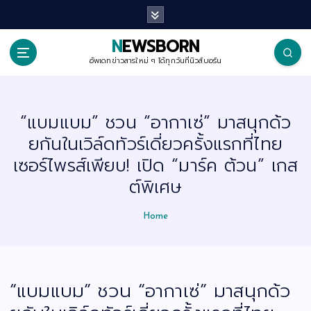
S
k
i
p
NEWSBORN
t
o
อัพเดทข่าวสารใหม่ ๆ ได้ทุกวันที่นิวส์บอร์น
c
o
n
t
“แบมแบม” ชวน “อากาเซ่” มาสนุกด้ว
e
n
ยกันในเวิล์ดทัวร์เดี่ยวครั้งแรกที่ไทย
t
เซอร์ไพรส์เพียบ! เปิด “มาร์ค ต้วน” เกส
ต์พิเศษ
Home
“แบมแบม” ชวน “อากาเซ่” มาสนุกด้ว