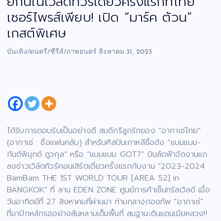
ยกันในเวิล์ดทัวร์เดี่ยวครั้งแรกที่ไทย
เซอร์ไพรส์เพียบ! เปิด “มาร์ค ต้วน”
เกสต์พิเศษ
บันเทิง/ดนตรี/ซีรีส์/ภาพยนตร์
สิงหาคม 31, 2023
ได้รับการตอบรับเป็นอย่างดี สมดีกรีลูกรักของ “อากาเซ่ไทย”
(อากาเซ่ : ชื่อแฟนคลับ) สำหรับศิลปินเกาหลีชื่อดัง “แบมแบม-
กันต์พิมุกต์ ภูวกุล” หรือ “แบมแบม GOT7” บินลัดฟ้าจัดงานแถ
ลงข่าวเวิล์ดทัวร์คอนเสิร์ตเดี่ยวครั้งแรกกับงาน “2023-2024
BamBam THE 1ST WORLD TOUR [AREA 52] in
BANGKOK” ที่ ลาน EDEN ZONE ศูนย์การค้าเซ็นทรัลเวิลด์ เมื่อ
วันอาทิตย์ที่ 27 สิงหาคมที่ผ่านมา ท่ามกลางกองทัพ “อากาเซ่”
ที่มาปักหลักรออย่างล้นหลามเต็มพื้นที่ สมฐานะดินแดนเมียหลวง!!