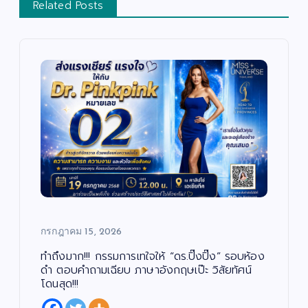
Related Posts
กรกฎาคม 15, 2026
ทำถึงมาก!!! กรรมการเทใจให้ “ดร.ปิ๊งปิ๊ง” รอบห้อง
ดำ ตอบคำถามเฉียบ ภาษาอังกฤษเป๊ะ วิสัยทัศน์
โดนสุด!!!
บั
น
เ