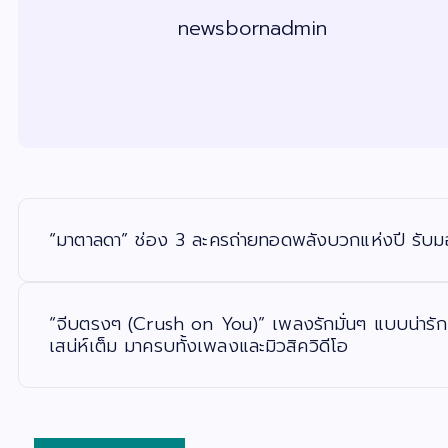
newsbornadmin
แ
น
ะ
“มาตาลดา” ช่อง 3 ละครถ่ายทอดพลังบวกแห่งปี รับ
แ
น
ว
เ
รื่
อ
“จีบตรงๆ (Crush on You)” เพลงรักมั่นๆ แบบน่ารัก
ง
เสน่ห์เต็ม มาครบทั้งเพลงและมิวสิควิดีโอ