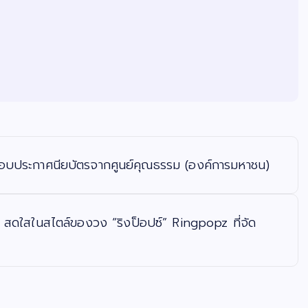
มอบประกาศนียบัตรจากศูนย์คุณธรรม (องค์การมหาชน)
 สดใสในสไตล์ของวง “ริงป็อปซ์” Ringpopz ที่จัด