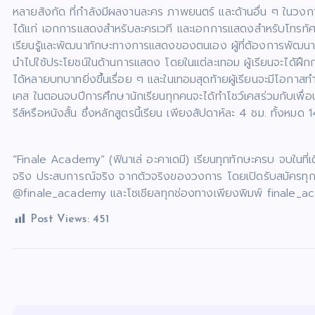
หลายสังกัด ที่กำลังมีผลงานละคร ภาพยนตร์ และด้านอื่น ๆ ในวงก
ได้แก่ เอกการแสดงสำหรับละครเวที และเอกการแสดงสำหรับโทรทัศน
เรียนรู้และพัฒนาทักษะทางการแสดงของตนเอง ผู้ที่ต้องการพัฒน
นำไปใช้ประโยชน์ในด้านการแสดง โดยในแต่ละเทอม ผู้เรียนจะได้ฝ
ได้หลายบทบาทยิ่งขึ้นเรื่อย ๆ และในเทอมสุดท้ายผู้เรียนจะมีโอก
เคส ในตอนจบปีการศึกษานักเรียนทุกคนจะได้ทำโชว์เคสร่วมกับเพื่อน
รีส์หรือหนังสั้น ซึ่งหลักสูตรนี้เรียน เพียงสัปดาห์ละ 4 ชม. ทั้งหม
“Finale Academy” (ฟินาเล่ อะคาเดมี) เรียนทุกทักษะครบ จบในที่
จริง ประสบการณ์จริง จากตัวจริงของวงการ โดยเปิดรับสมัครทุกรุ่นตล
@finale_academy และโซเชียลทุกช่องทางเพียงพิมพ์ finale_
Post Views:
451