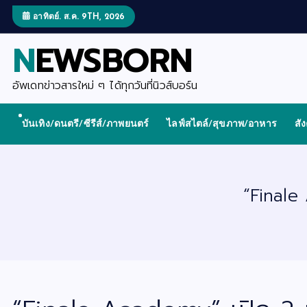
S
k
อาทิตย์. ส.ค. 9TH, 2026
i
p
NEWSBORN
t
o
c
o
อัพเดทข่าวสารใหม่ ๆ ได้ทุกวันที่นิวส์บอร์น
n
t
e
บันเทิง/ดนตรี/ซีรีส์/ภาพยนตร์
ไลฟ์สไตล์/สุขภาพ/อาหาร
สั
n
t
“Finale