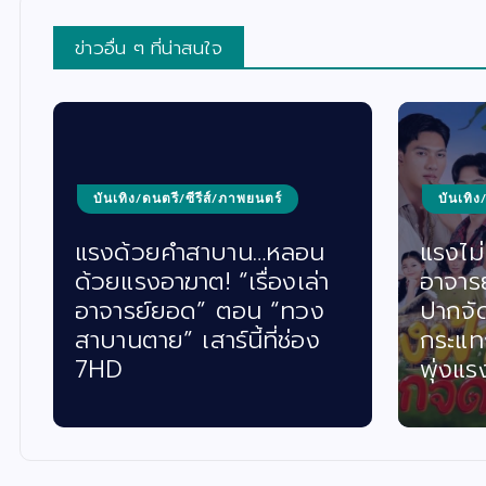
ข่าวอื่น ๆ ที่น่าสนใจ
บันเทิง/ดนตรี/ซีรีส์/ภาพยนตร์
บันเทิง
แรงด้วยคำสาบาน…หลอน
แรงไม่ห
ด้วยแรงอาฆาต! “เรื่องเล่า
อาจาร
อาจารย์ยอด” ตอน “ทวง
ปากจั
สาบานตาย” เสาร์นี้ที่ช่อง
กระแท
7HD
พุ่งแร