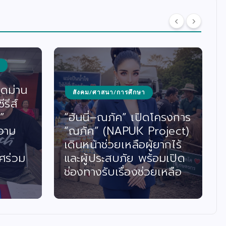
ิดม่าน
สังคม/ศาสนา/การศึกษา
รีส์
”
“ฮันนี่–ณภัค” เปิดโครงการ
วาม
“ณภัค” (NAPUK Project)
เดินหน้าช่วยเหลือผู้ยากไร้
ศร่วม
และผู้ประสบภัย พร้อมเปิด
ช่องทางรับเรื่องช่วยเหลือ