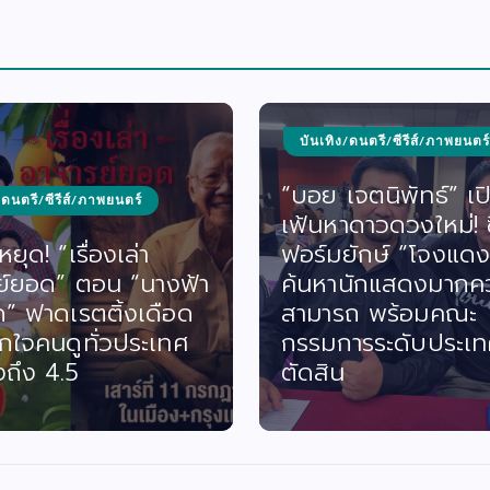
บันเทิง/ดนตรี/ซีรีส์/ภาพยนตร์
“บอย เจตนิพัทธ์” เป
/ดนตรี/ซีรีส์/ภาพยนตร์
เฟ้นหาดาวดวงใหม่! ซี
ยุด! “เรื่องเล่า
ฟอร์มยักษ์ “โจงแดง
ย์ยอด” ตอน “นางฟ้า
ค้นหานักแสดงมากค
ด” ฟาดเรตติ้งเดือด
สามารถ พร้อมคณะ
กใจคนดูทั่วประเทศ
กรรมการระดับประเท
งถึง 4.5
ตัดสิน