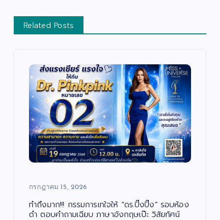
Related Posts
บั
น
เ
ทิ
ง
/
ด
น
ต
สั
รี
ง
/
ค
ซี
ม
รี
/
ส์
ศ
/
า
ภ
ส
า
น
พ
า
ย
/
น
กรกฎาคม 15, 2026
ก
ต
า
ร์
ร
ศึ
ทำถึงมาก!!! กรรมการเทใจให้ “ดร.ปิ๊งปิ๊ง” รอบห้อง
ก
“บ
ษ
ดำ ตอบคำถามเฉียบ ภาษาอังกฤษเป๊ะ วิสัยทัศน์
า