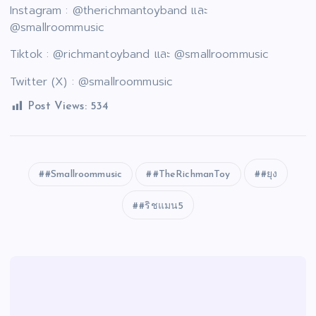
Instagram : @therichmantoyband และ
@smallroommusic
Tiktok : @richmantoyband และ @smallroommusic
Twitter (X) : @smallroommusic
Post Views:
534
#Smallroommusic
#TheRichmanToy
#ยุง
#ริชแมน5