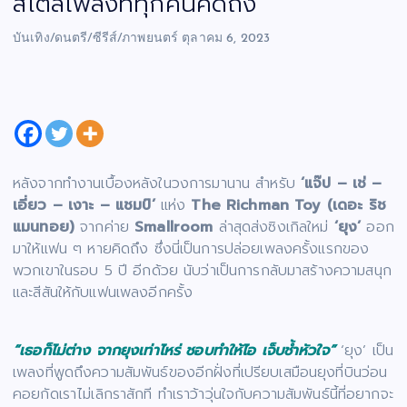
สไตล์เพลงที่ทุกคนคิดถึง
บันเทิง/ดนตรี/ซีรีส์/ภาพยนตร์
ตุลาคม 6, 2023
หลังจากทำงานเบื้องหลังในวงการมานาน สำหรับ
‘แจ๊ป – เช่ –
เอี่ยว – เงาะ – แชมป์’
แห่ง
The Richman Toy (เดอะ ริช
แมนทอย)
จากค่าย
Smallroom
ล่าสุดส่งซิงเกิลใหม่
‘ยุง’
ออก
มาให้แฟน ๆ หายคิดถึง ซึ่งนี่เป็นการปล่อยเพลงครั้งแรกของ
พวกเขาในรอบ 5 ปี อีกด้วย นับว่าเป็นการกลับมาสร้างความสนุก
และสีสันให้กับแฟนเพลงอีกครั้ง
“เธอก็ไม่ต่าง จากยุงเท่าไหร่ ชอบทำให้ไอ เจ็บช้ำหัวใจ”
‘ยุง’ เป็น
เพลงที่พูดถึงความสัมพันธ์ของอีกฝั่งที่เปรียบเสมือนยุงที่บินว่อน
คอยกัดเราไม่เลิกราสักที ทำเราว้าวุ่นใจกับความสัมพันธ์นี้ที่อยากจะ