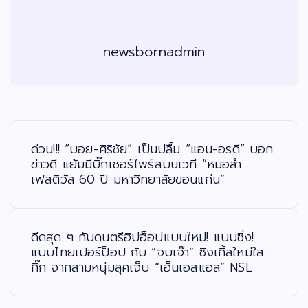
newsbornadmin
แ
น
ะ
ด่วน!!! “บอย-ศิริชัย” เป็นปลื้ม “แอน-อรดี” บอก
แ
น
ข่าวดี แย้มมีบิ๊กเซอร์ไพร์สบนเวที “หมอลำ
ว
เฟสติวัล 60 ปี มหาวิทยาลัยขอนแก่น”
เ
รื่
อ
ง
ดีดสุด ๆ กับดนตรีฮิปฮ็อปแบบใหม่! แบบซิ่ง!
แบบไทยเปอร์ป็อป กับ “จบเจ๊า” ซิงเกิ้ลใหม่ใส
กิ๊ก จากสามหนุ่มลุคเจ็บ “เอ็นเอสแอล” NSL