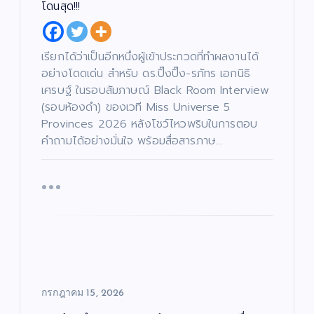
อย
โดนสุด!!!
เจ
“ฮั
ตนิ
นนี่
พัท
–
บั
เรียกได้ว่าเป็นอีกหนึ่งผู้เข้าประกวดที่ทำผลงานได้
น
เ
ธ์”
ณ
ทิ
อย่างโดดเด่น สำหรับ ดร.ปิ๊งปิ๊ง-รภัทร เอกนิธิ
ง
เปิ
ภัค
/
เศรษฐ์ ในรอบสัมภาษณ์ Black Room Interview
ด
ดม่
”
บั
น
น
(รอบห้องดำ) ของเวที Miss Universe 5
ต
เ
าน
เปิ
รี
ทิ
/
Provinces 2026 หลังโชว์ไหวพริบในการตอบ
ง
เฟ้
ด
ซี
/
รี
ด
คำถามได้อย่างมั่นใจ พร้อมสื่อสารภาษ…
ส์
น
โค
น
/
ต
ภ
หา
รง
รี
า
/
พ
ดา
กา
ซี
ย
รี
น
ส์
ว
ร
ต
/
ร์
ภ
ดว
“ณ
า
พ
แร
ง
ภัค
ย
น
ง
ให
”
ต
ร์
ไม่
ม่!
(N
แร
หยุ
ซี
AP
งด้
ด!
รีส์
UK
กรกฎาคม 15, 2026
วย
“เรื่
ฟอ
Pr