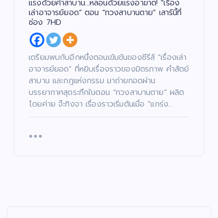
คำ
อง
ร์ม
oj
แรงด้วยคำสาบาน…หลอนด้วยแรงอาฆาต! “เรื่อง
สา
เล่า
ยัก
ec
เล่าอาจารย์ยอด” ตอน “ทวงสาบานตาย” เสาร์นี้ที่
บา
อา
ษ์
t)
ช่อง 7HD
น…
จา
“โจ
เดิ
หล
รย์
งแ
น
อน
ยอ
ดง
หน้
เตรียมพบกับอีกหนึ่งตอนเข้มข้นของซีรีส์ “เรื่องเล่า
ด้ว
ด”
”
า
อาจารย์ยอด” ที่หยิบเรื่องราวของมิตรภาพ คำสัตย์
ย
ตอ
ค้น
ช่ว
สาบาน และกฎแห่งกรรม มาถ่ายทอดผ่าน
แร
น
หา
ย
บรรยากาศสุดระทึกในตอน “ทวงสาบานตาย” ผลิต
งอ
“น
นัก
เห
โดยค่าย จ๊ะทิงจา เรื่องราวเริ่มต้นเมื่อ “แกร่ง…
าฆา
าง
แส
ลือ
ต!
ฟ้า
ดง
ผู้
“เรื่
ปา
มา
ยา
อง
กจั
ก
กไ
เล่า
ด”
คว
ร้
อา
ฟา
าม
แล
จา
ดเ
สา
ะผู้
รย์
รต
มา
ปร
ยอ
ติ้ง
รถ
ะ
ด”
เดื
พร้
สบ
ตอ
อด
อม
ภัย