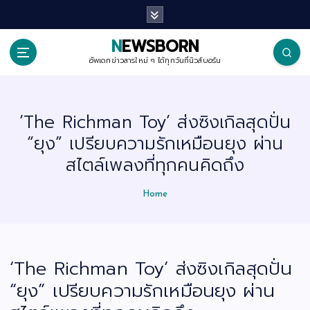
S
k
i
p
NEWSBORN
t
o
อัพเดทข่าวสารใหม่ ๆ ได้ทุกวันที่นิวส์บอร์น
c
o
n
t
‘The Richman Toy’ ส่งซิงเกิลสุดปั่น
e
n
“ยุง” เปรียบความรักเหมือนยุง ผ่าน
t
สไตล์เพลงที่ทุกคนคิดถึง
Home
‘The Richman Toy’ ส่งซิงเกิลสุดปั่น
“ยุง” เปรียบความรักเหมือนยุง ผ่าน