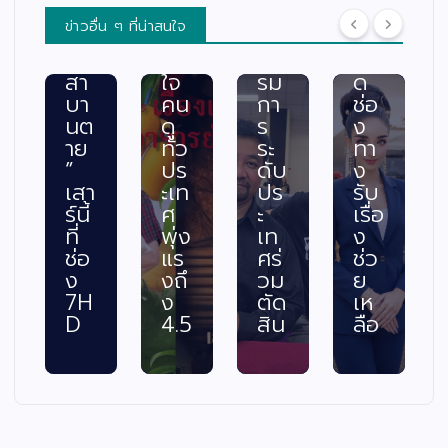
น
กร
ค
พร้
ข่าวอื่น ๆ ที่น่าสนใจ
“ท
ะแ
ณะ
อม
วง
ทก
กร
เปิ
สา
ใจ
รม
ด
บา
คน
กา
ช่อ
นต
ดู
ร
ง
าย
ทั่ว
ระ
ทา
”
ปร
ดับ
ง
เสา
ะเท
ปร
รับ
ร์นี้
ศ
ะ
เรื่อ
ที่
พุ่ง
เท
ง
ช่อ
แร
ศร่
ช่ว
ง
งถึ
วม
ย
7H
ง
ตัด
เห
D
4.5
สิน
ลือ