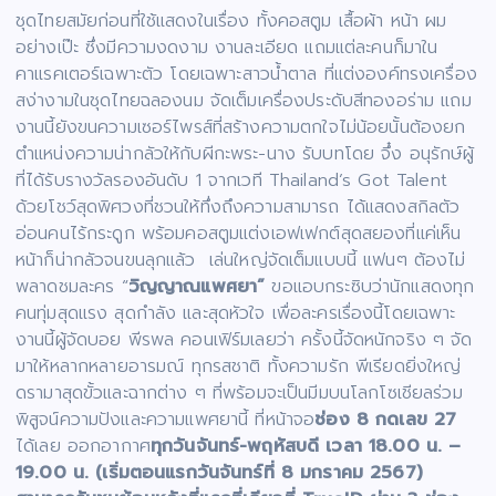
ชุดไทยสมัยก่อนที่ใช้แสดงในเรื่อง ทั้งคอสตูม เสื้อผ้า หน้า ผม
อย่างเป๊ะ ซึ่งมีความงดงาม งานละเอียด แถมแต่ละคนก็มาใน
คาแรคเตอร์เฉพาะตัว โดยเฉพาะสาวน้ำตาล ที่แต่งองค์ทรงเครื่อง
สง่างามในชุดไทยฉลองนม จัดเต็มเครื่องประดับสีทองอร่าม แถม
งานนี้ยังขนความเซอร์ไพรส์ที่สร้างความตกใจไม่น้อยนั้นต้องยก
ตำแหน่งความน่ากลัวให้กับผีกะพระ-นาง รับบทโดย จึ๋ง อนุรักษ์ผู้
ที่ได้รับรางวัลรองอันดับ 1 จากเวที Thailand’s Got Talent
ด้วยโชว์สุดพิศวงที่ชวนให้ทึ่งถึงความสามารถ ได้แสดงสกิลตัว
อ่อนคนไร้กระดูก พร้อมคอสตูมแต่งเอฟเฟกต์สุดสยองที่แค่เห็น
หน้าก็น่ากลัวจนขนลุกแล้ว เล่นใหญ่จัดเต็มแบบนี้ แฟนๆ ต้องไม่
พลาดชมละคร “
วิญญาณแพศยา”
ขอแอบกระซิบว่านักแสดงทุก
คนทุ่มสุดแรง สุดกำลัง และสุดหัวใจ เพื่อละครเรื่องนี้โดยเฉพาะ
งานนี้ผู้จัดบอย พีรพล คอนเฟิร์มเลยว่า ครั้งนี้จัดหนักจริง ๆ จัด
มาให้หลากหลายอารมณ์ ทุกรสชาติ ทั้งความรัก พีเรียดยิ่งใหญ่
ดรามาสุดขั้วและฉากต่าง ๆ ที่พร้อมจะเป็นมีมบนโลกโซเชียลร่วม
พิสูจน์ความปังและความแพศยานี้ ที่หน้าจอ
ช่อง 8 กดเลข 27
ได้เลย ออกอากาศ
ทุกวันจันทร์-พฤหัสบดี เวลา 18.00 น. –
19.00 น. (เริ่มตอนแรกวันจันทร์ที่ 8 มกราคม 2567)