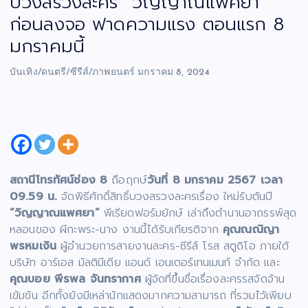
บวงสรวงละคร “วิญญาณแพศยา”
ก่อนลงจอ ฟาดความแรง ตอนแรก 8
มกราคมนี้
บันเทิง/ดนตรี/ซีรีส์/ภาพยนตร์
มกราคม 8, 2024
สถานีโทรทัศน์ช่อง 8
ถือฤกษ์
วันที่ 8 มกราคม 2567
เวลา
09.59 น.
จัดพิธีศักดิ์สิทธิ์บวงสรวงละครเรื่อง
ใหม่รับต้นปี
“วิญญาณแพศยา”
พีเรียดฟอร์มยักษ์ เล่าถึงตำนานอาถรรพ์สุด
หลอนของ ผีกะพระ-นาง งานนี้ได้รับเกียรติจาก
คุณณณิญา
พรหมเงิน
ผู้อำนวยการสายงานละคร-ซีรีส์ โรส สตูดิโอ ภายใต้
บริษัท อาร์เอส มัลติมีเดีย แอนด์ เอนเตอร์เทนเมนท์ จำกัด และ
คุณบอย พีรพล จันทรากาศ
ผู้จัดที่ขึ้นชื่อเรื่องละครรสจัดจ้าน
เข้มข้น อีกทั้งยังมีเหล่านักแสดงมากความสามารถ ที่รวมไว้เพียบ