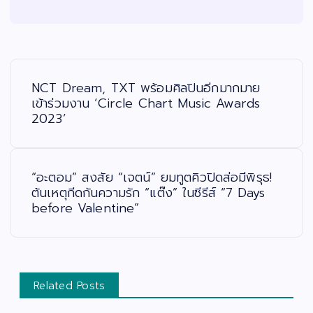
แ
น
ะ
NCT Dream, TXT พร้อมศิลปินอีกมากมาย
แ
น
เข้าร่วมงาน ‘Circle Chart Music Awards
ว
2023’
เ
รื่
อ
ง
“อะตอม” สงสัย “เจตน์” ยมทูตคิวปิดส่อมีพิรุธ!
ต้นเหตุกีดกันความรัก “แต๊ง” ในซีรีส์ “7 Days
before Valentine”
Related Posts