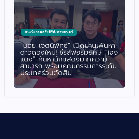
บันเทิง/ดนตรี/ซีรีส์/ภาพยนตร์
“บอย เจตนิพัทธ์” เปิดม่านเฟ้นหา
ดาวดวงใหม่! ซีรีส์ฟอร์มยักษ์ “โจง
แดง” ค้นหานักแสดงมากความ
สามารถ พร้อมคณะกรรมการระดับ
ประเทศร่วมตัดสิน