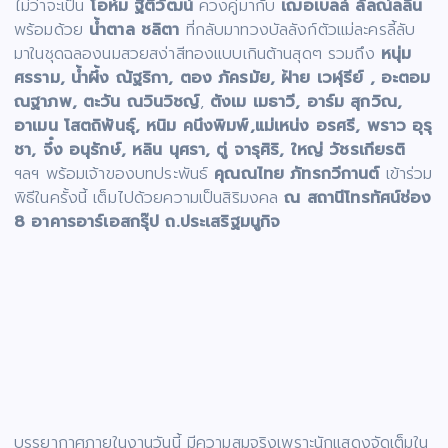
ไม่ว่าจะเป็น
โอห์ม ฐิติวัฒน์
ควงคู่มากับ
เฌอเบลล์ ลัลณ์ลลิน
พร้อมด้วย
น้ำตาล ชลิตา
ที่กลับมาทวงบัลลังก์ตัวแม่ละครลี้ลับ
มาในชุดฉลองนมสวยสง่าสีทองแบบเกินต้านสุดๆ รวมถึง
หนุ่ม
ศรราม, น้ำผึ้ง ณัฐริกา, ตอง ภัครมัย, ฝ้าย เวฬุรีย์ , อะตอม
ณฐาภพ, ตะวัน ณวินวิชญ์
,
ตังเม เมธาวี, อาร์ม สุกวิณ,
อาเมน โสตถิพันธุ์, หนิม คนึงพิมพ์,แม่เหน่ง อรศรี, พราว อุรุ
ชา, จึ๋ง อนุรักษ์, หลิน นุศรา, ตู่ จารุศิริ, ใหญ่ วัชรเกียรติ
ฯลฯ พร้อมเจ้าของบทประพันธ์
คุณณไทย ภัทรกวีกานต์
เข้าร่วม
พิธีในครั้งนี้ เต็มไปด้วยความเป็นสิริมงคล
ณ สถานีโทรทัศน์ช่อง
8 อาคารอาร์เอสกรุ๊ป ถ.ประเสริฐมนูกิจ
บรรยากาศภายในงานวันนี้ มีความสมจริงเพราะนักแสดงจัดเต็มใน