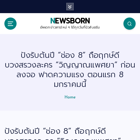
S
k
i
p
NEWSBORN
t
o
อัพเดทข่าวสารใหม่ ๆ ได้ทุกวันที่นิวส์บอร์น
c
o
n
t
ปังรับต้นปี “ช่อง 8” ถือฤกษ์ดี
e
n
บวงสรวงละคร “วิญญาณแพศยา” ก่อน
t
ลงจอ ฟาดความแรง ตอนแรก 8
มกราคมนี้
Home
ปังรับต้นปี “ช่อง 8” ถือฤกษ์ดี