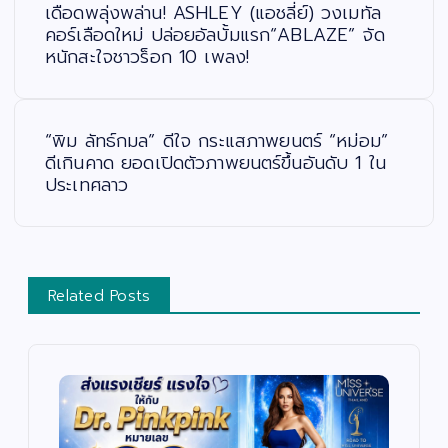
ะ
เดือดพลุ่งพล่าน! ASHLEY (แอชลี่ย์) วงเมทัล
แ
น
คอร์เลือดใหม่ ปล่อยอัลบั้มแรก“ABLAZE” จัด
ว
หนักสะใจชาวร็อก 10 เพลง!
เ
รื่
อ
ง
“พิม ลัทธ์กมล” ดีใจ กระแสภาพยนตร์ “หม่อม”
ดีเกินคาด ยอดเปิดตัวภาพยนตร์ขึ้นอันดับ 1 ใน
ประเทศลาว
Related Posts