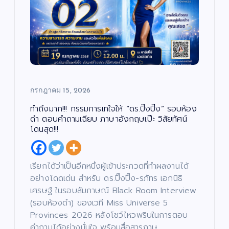
กรกฎาคม 15, 2026
ทำถึงมาก!!! กรรมการเทใจให้ “ดร.ปิ๊งปิ๊ง” รอบห้อง
ดำ ตอบคำถามเฉียบ ภาษาอังกฤษเป๊ะ วิสัยทัศน์
โดนสุด!!!
เรียกได้ว่าเป็นอีกหนึ่งผู้เข้าประกวดที่ทำผลงานได้
อย่างโดดเด่น สำหรับ ดร.ปิ๊งปิ๊ง-รภัทร เอกนิธิ
เศรษฐ์ ในรอบสัมภาษณ์ Black Room Interview
(รอบห้องดำ) ของเวที Miss Universe 5
Provinces 2026 หลังโชว์ไหวพริบในการตอบ
คำถามได้อย่างมั่นใจ พร้อมสื่อสารภาษ…