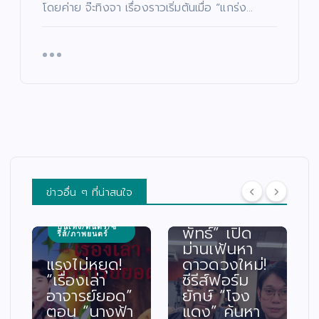
โดยค่าย จ๊ะทิงจา เรื่องราวเริ่มต้นเมื่อ “แกร่ง…
บันเทิง/ดนตรี/ซี
รีส์/ภาพยนตร์
ข่าวอื่น ๆ ที่น่าสนใจ
“บอย เจตนิ
พัทธ์” เปิด
บันเทิง/ดนตรี/ซี
รีส์/ภาพยนตร์
ม่านเฟ้นหา
แรงไม่หยุด!
ดาวดวงใหม่!
“เรื่องเล่า
ซีรีส์ฟอร์ม
อาจารย์ยอด”
ยักษ์ “โจง
ตอน “นางฟ้า
แดง” ค้นหา