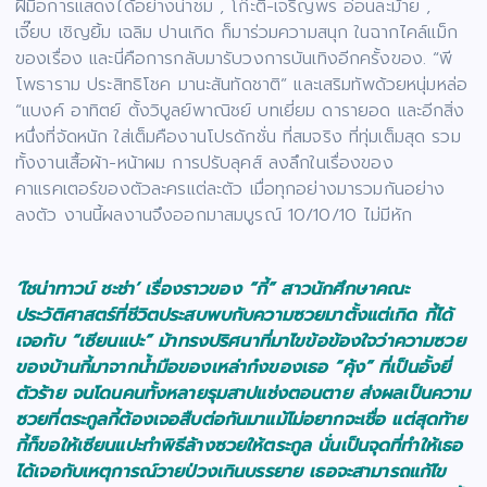
ฝีมือการแสดงได้อย่างน่าชม , โก๊ะตี๋-เจริญพร อ่อนละม้าย ,
เจี๊ยบ เชิญยิ้ม เฉลิม ปานเกิด ก็มาร่วมความสนุก ในฉากไคล์แม็ก
ของเรื่อง และนี่คือการกลับมารับวงการบันเทิงอีกครั้งของ. “พี
โพธาราม ประสิทธิโชค มานะสันทัดชาติ” และเสริมทัพด้วยหนุ่มหล่อ
“แบงค์ อาทิตย์ ตั้งวิบูลย์พาณิชย์ บทเยี่ยม ดารายอด และอีกสิ่ง
หนึ่งที่จัดหนัก ใส่เต็มคืองานโปรดักชั่น ที่สมจริง ที่ทุ่มเต็มสุด รวม
ทั้งงานเสื้อผ้า-หน้าผม การปรับลุคส์ ลงลึกในเรื่องของ
คาแรคเตอร์ของตัวละครแต่ละตัว เมื่อทุกอย่างมารวมกันอย่าง
ลงตัว งานนี้ผลงานจึงออกมาสมบูรณ์ 10/10/10 ไม่มีหัก
‘ไชน่าทาวน์ ชะช่า’ เรื่องราวของ “กี้” สาวนักศึกษาคณะ
ประวัติศาสตร์ที่ชีวิตประสบพบกับความซวยมาตั้งแต่เกิด กี้ได้
เจอกับ “เซียนแปะ” ม้าทรงปริศนาที่มาไขข้อข้องใจว่าความซวย
ของบ้านกี้มาจากน้ำมือของเหล่าก๋งของเธอ “คุ้ง” ที่เป็นอั้งยี่
ตัวร้าย จนโดนคนทั้งหลายรุมสาปแช่งตอนตาย ส่งผลเป็นความ
ซวยที่ตระกูลกี้ต้องเจอสืบต่อกันมาแม้ไม่อยากจะเชื่อ แต่สุดท้าย
กี้ก็ขอให้เซียนแปะทำพิธีล้างซวยให้ตระกูล
นั่นเป็นจุดที่ทำให้เธอ
ได้เจอกับเหตุการณ์วายป่วงเกินบรรยาย เธอจะสามารถแก้ไข