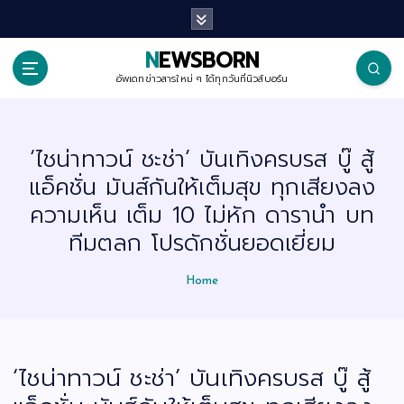
S
k
i
p
NEWSBORN
t
o
อัพเดทข่าวสารใหม่ ๆ ได้ทุกวันที่นิวส์บอร์น
c
o
n
t
‘ไชน่าทาวน์ ชะช่า’ บันเทิงครบรส บู๊ สู้
e
n
แอ็คชั่น มันส์กันให้เต็มสุข ทุกเสียงลง
t
ความเห็น เต็ม 10 ไม่หัก ดารานำ บท
ทีมตลก โปรดักชั่นยอดเยี่ยม
Home
‘ไชน่าทาวน์ ชะช่า’ บันเทิงครบรส บู๊ สู้