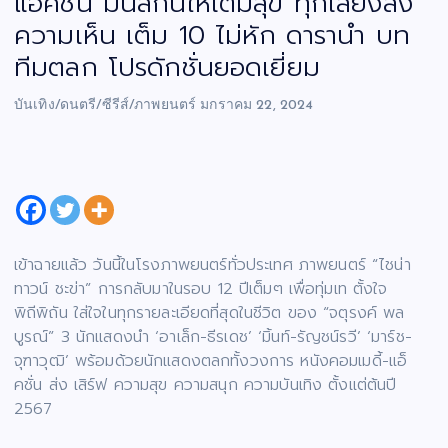
แอ็คชั่น มันส์กันให้เต็มสุข ทุกเสียงลง
ความเห็น เต็ม 10 ไม่หัก ดารานำ บท
ทีมตลก โปรดักชั่นยอดเยี่ยม
บันเทิง/ดนตรี/ซีรีส์/ภาพยนตร์
มกราคม 22, 2024
เข้าฉายแล้ว วันนี้ในโรงภาพยนตร์ทั่วประเทศ ภาพยนตร์ “ไชน่า
ทาวน์ ชะข่า” การกลับมาในรอบ 12 ปีเต็มๆ เพื่อทุ่มเท ตั้งใจ
พิถีพิถัน ใส่ใจในทุกรายละเอียดที่สุดในชีวิต ของ “จตุรงค์ พล
บูรณ์” 3 นักแสดงนำ ‘อาเล็ก-ธีรเดช’ ‘มิ้นท์-รัญชน์รวี’ ‘มาร์ช-
จุฑาวุฒิ’ พร้อมด้วยนักแสดงตลกทั้งวงการ หนังคอมเมดี้-แอ็
คชั่น ส่ง เสิร์ฟ ความสุข ความสนุก ความบันเทิง ตั้งแต่ต้นปี
2567