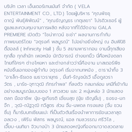
บริษัท เวลา เอ็นเตอร์เทนเม้นท์ จำกัด ( VELA
ENTERTAINMENT CO., LTD.) โดยผู้บริหาร “คุณพัชชุ
ดาญ์ พันธุ์พิพัฒน์“ , “คุณธัญญธร เกตุเลขา” โปรดิวเซอร์ ผู้
ดูแลและควบคุมงานการผลิต หลังจากที่ได้จัดงาน GALA
PREMIERE เปิดตัว “ไชน่าทาวน์ ชะช่า” ผลงานการกำกับ
ภาพยนตร์โดย “จตุรงค์ พลบูรณ์” ไปอย่างยิ่งใหญ่ ณ อินฟินิซิ
ตี้ฮอลล์ ( Infinicity Hall ) ชั้น 5 สยามพารากอน งานนี้ทุกเสียง
ทุกสื่อ ทุกสำนัก เพจหนัง นักวิจารณ์ ต่างยกนิ้ว นี่คือหนังตลก
ไทยที่ใครๆ ต่างโหยหา และต่างกล่าวว่านี่คืองาน มาสเตอร์พีซ
หนังชิ้นเอกของผู้กำกับ จตุรงค์ เริ่มจากบทหนัง , ดารานำทั้ง 3
“อาเล็ก-ธีรเดช เมธาวรายุทธ , มิ้นท์-รัญชน์รวี เอื้อกูลวรา
วัตร , มาร์ช-จุฑาวุฒิ ภัทรกำพล” ที่ลงตัว กลมกล่อม เคมีที่เข้ากัน
อย่างสมบูรณ์แบบของ 1 สาวสวย และ 2 หนุ่มหล่อ 3 นักแสดง
ตลก มืออาชีพ. นุ้ย-ชูเกียรติ เอี่ยมสุข (นุ้ย เชิญยิ้ม) , ธงธง-มก
จ๊ก , วุฒิ-ณัฐวุฒิ ทวีสูตร ส่วน จิ้ม-นพดล ทรงแสง (จิ้ม ชวน
ชื่น) ก็มารับบทเซียนแปะ ที่เป็นตัวต้นเรื่องนำพาการย้อนเวลาสุด
อลเวง , เฟิร์น พัสกร พลบูรณ์, แอล กมลวรรณ ศรีวิไล ,
เจี๊ยบ-นนทิยา จิวบางป่า 3 นักแสดงหญิงที่ออกมาวาดลวดลาย