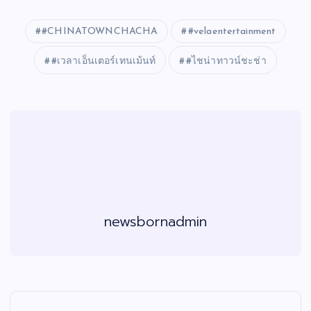
#CHINATOWNCHACHA
#velaentertainment
#เวลาเอ็นเตอร์เทนเม้นท์
#ไชน่าทาวน์ชะช่า
newsbornadmin
แ
น