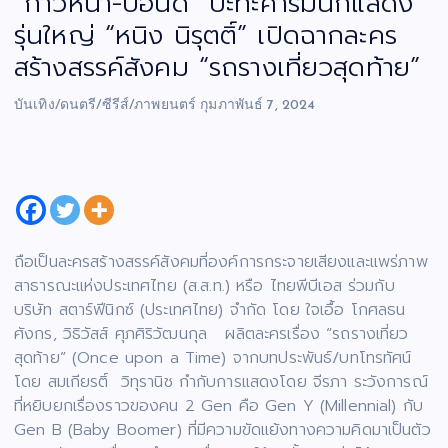
“ก้าวหน้า-ปอนด์” ปะทะคารมนักแสดง
รุ่นใหญ่ “หนิง นิรุตติ์” เปิดฉากละคร
สร้างสรรค์สังคม “รถรางเที่ยวสุดท้าย”
บันเทิง/ดนตรี/ซีรีส์/ภาพยนตร์
กุมภาพันธ์ 7, 2024
ถือเป็นละครสร้างสรรค์สังคมที่องค์การกระจายเสียงและแพร่ภาพ
สาธารณะแห่งประเทศไทย (ส.ส.ท.) หรือ ไทยพีบีเอส ร่วมกับ
บริษัท สตาร์ฟีนิกซ์ (ประเทศไทย) จำกัด โดย ใจเอื้อ โกศลธน
ศังกร, วิธิวัสส์ ศุภศิริวัฒนกุล ผลิตละครเรื่อง “รถรางเที่ยว
สุดท้าย” (Once upon a Time) จากบทประพันธ์/บทโทรทัศน์
โดย สมเกียรติ์ วิทุรานิช กำกับการแสดงโดย จีรภา ระวังการณ์
ที่หยิบยกเรื่องราวของคน 2 Gen คือ Gen Y (Millennial) กับ
Gen B (Baby Boomer) ที่มีความขัดแย้งทางความคิดมาเป็นตัว