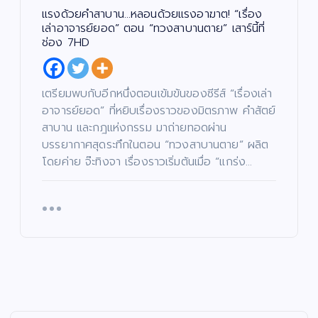
แรงด้วยคำสาบาน…หลอนด้วยแรงอาฆาต! “เรื่อง
เล่าอาจารย์ยอด” ตอน “ทวงสาบานตาย” เสาร์นี้ที่
ช่อง 7HD
เตรียมพบกับอีกหนึ่งตอนเข้มข้นของซีรีส์ “เรื่องเล่า
อาจารย์ยอด” ที่หยิบเรื่องราวของมิตรภาพ คำสัตย์
สาบาน และกฎแห่งกรรม มาถ่ายทอดผ่าน
บรรยากาศสุดระทึกในตอน “ทวงสาบานตาย” ผลิต
โดยค่าย จ๊ะทิงจา เรื่องราวเริ่มต้นเมื่อ “แกร่ง…