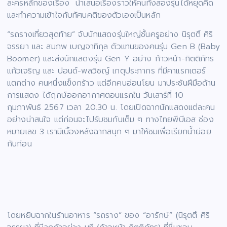
ละครหลักของเรื่อง นำเสนอเรื่องราวให้คนทั้งสองรุ่นได้หยุดคิด
และทำความเข้าใจกับทัศนคติของตัวเองเป็นหลัก
“รถรางเที่ยวสุดท้าย” จับนักแสดงรุ่นใหญ่ชั้นครูอย่าง นิรุตติ์ ศิริ
จรรยา และ สมภพ เบญจาทิกุล ตัวแทนของคนรุ่น Gen B (Baby
Boomer) และส่งนักแสดงรุ่น Gen Y อย่าง ก้าวหน้า-กิตติภัทร
แก้วเจริญ และ ปอนด์-พลวิชญ์ เกตุประภากร ที่มีคาแรกเตอร์
แตกต่าง คนหนึ่งแข็งกร้าว แต่อีกคนอ่อนโยน มาประชันฝีมือด้าน
การแสดง ได้ฤกษ์ออกอากาศตอนแรกใน วันเสาร์ที่ 10
กุมภาพันธ์ 2567 เวลา 20.30 น. โดยเปิดฉากนักแสดงแต่ละคน
อย่างน่าสนใจ แต่ก่อนจะไปรับชมกันเต็ม ๆ ทางไทยพีบีเอส ช่อง
หมายเลข 3 เรามีเบื้องหลังฉากสนุก ๆ มาให้ชมเพื่อเรียกน้ำย่อย
กันก่อน
โดยหยิบฉากในร้านอาหาร “รถราง” ของ “อารักษ์” (นิรุตติ์ ศิริ