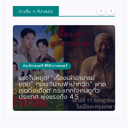
ข่าวอื่น ๆ ที่น่าสนใจ
บันเทิง/ดนตรี/ซีรีส์/ภาพยนตร์
แรงไม่หยุด! “เรื่องเล่าอาจารย์
ยอด” ตอน “นางฟ้าปากจัด” ฟาด
เรตติ้งเดือด กระแทกใจคนดูทั่ว
ประเทศ พุ่งแรงถึง 4.5