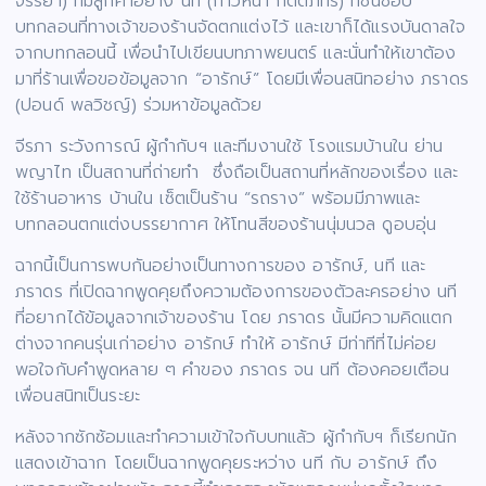
จรรยา) ที่มีลูกค้าอย่าง นที (ก้าวหน้า กิตติภัทร) ที่ชื่นชอบ
บทกลอนที่ทางเจ้าของร้านจัดตกแต่งไว้ และเขาก็ได้แรงบันดาลใจ
จากบทกลอนนี้ เพื่อนำไปเขียนบทภาพยนตร์ และนั่นทำให้เขาต้อง
มาที่ร้านเพื่อขอข้อมูลจาก “อารักษ์” โดยมีเพื่อนสนิทอย่าง ภราดร
(ปอนด์ พลวิชญ์) ร่วมหาข้อมูลด้วย
จีรภา ระวังการณ์ ผู้กำกับฯ และทีมงานใช้ โรงแรมบ้านใน ย่าน
พญาไท เป็นสถานที่ถ่ายทำ ซึ่งถือเป็นสถานที่หลักของเรื่อง และ
ใช้ร้านอาหาร บ้านใน เซ็ตเป็นร้าน “รถราง” พร้อมมีภาพและ
บทกลอนตกแต่งบรรยากาศ ให้โทนสีของร้านนุ่มนวล ดูอบอุ่น
ฉากนี้เป็นการพบกันอย่างเป็นทางการของ อารักษ์, นที และ
ภราดร ที่เปิดฉากพูดคุยถึงความต้องการของตัวละครอย่าง นที
ที่อยากได้ข้อมูลจากเจ้าของร้าน โดย ภราดร นั้นมีความคิดแตก
ต่างจากคนรุ่นเก่าอย่าง อารักษ์ ทำให้ อารักษ์ มีท่าทีที่ไม่ค่อย
พอใจกับคำพูดหลาย ๆ คำของ ภราดร จน นที ต้องคอยเตือน
เพื่อนสนิทเป็นระยะ
หลังจากซักซ้อมและทำความเข้าใจกับบทแล้ว ผู้กำกับฯ ก็เรียกนัก
แสดงเข้าฉาก โดยเป็นฉากพูดคุยระหว่าง นที กับ อารักษ์ ถึง