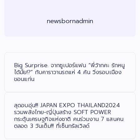
newsbornadmin
แ
น
ะ
Big Surprise. จากซูเปอร์แฟน “พี่ว้ากคะ รักหนู
แ
น
ได้มั้ย!?” กับคาราวานรถแห่ 4 คัน วิ่งรอบเมือง
ว
ขอนแก่น
เ
รื่
อ
ง
สุดอบอุ่น!!! JAPAN EXPO THAILAND2024
รวมพลังไทย-ญี่ปุ่นสร้าง SOFT POWER
กระตุ้นเศรษฐกิจแห่งชาติ คนร่วมงาน 7 แสนคน
ตลอด 3 วันเต็ม!!! ที่เซ็นทรัลเวิลด์