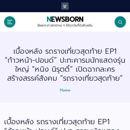
S
k
i
p
NEWSBORN
t
o
อัพเดทข่าวสารใหม่ ๆ ได้ทุกวันที่นิวส์บอร์น
c
o
n
t
เบื้องหลัง รถรางเที่ยวสุดท้าย EP1
e
n
“ก้าวหน้า-ปอนด์” ปะทะคารมนักแสดงรุ่น
t
ใหญ่ “หนิง นิรุตติ์” เปิดฉากละคร
สร้างสรรค์สังคม “รถรางเที่ยวสุดท้าย”
Home
เบื้องหลัง รถรางเที่ยวสุดท้าย EP1