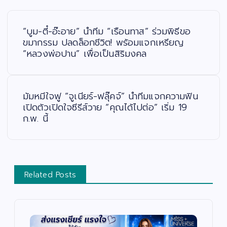
แ
น
ะ
“บูม-ตี๋-อ๊ะอาย” นำทีม “เรือนทาส” ร่วมพิธีขอ
แ
น
ขมากรรม ปลดล็อกชีวิต! พร้อมแจกเหรียญ
ว
“หลวงพ่อปาน” เพื่อเป็นสิริมงคล
เ
รื่
อ
ง
มัมหมีใจฟู “จูเนียร์-ฟลุ๊คจ์” นำทีมแจกความฟิน
เปิดตัวเปิดใจซีรีส์วาย “คุณได้ไปต่อ” เริ่ม 19
ก.พ. นี้
Related Posts