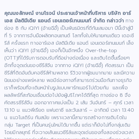
คุณนงลักษณ์ งามโรจน์ ประธานเจ้าหน้าที่บริหาร บริษัท อาร์
เอส มัลติมีเดีย แอนด์ เอนเตอร์เทนเมนท์ จำกัด กล่าวว่า
ทาง
ช่อง 8 กับ iQIYI (อ้ายฉีอี้) เป็นพันธมิตรที่ดีกันเสมอมา ปีนี้เข้าสู่ปี
ที่ 5 จากการจับมือผลิตคอนเทนต์ โลกทั้งใบให้นายคนเดียว เดอะซี
รีส์ ครั้งแรก ทางอาร์เอส มัลติมีเดีย แอนด์ เอนเตอร์เทนเมนท์ เล็ง
เห็นว่า iQIYI (อ้ายฉีอี้) เองก็เป็นอีกหนึ่ง Over-the-top
(OTT)ที่ได้รับการตอบรับที่ดีอย่างต่อเนื่อง และเติบโตขึ้นเรื่อยๆ
อีกทั้งจุดเด่นของซีรีส์จีน จากทาง iQIYI (อ้ายฉีอี้) คัดสรรมา เป็น
ซีรีส์ที่ติดอันดับคอซีรีส์ห้ามพลาด รีวิวจากผู้ชมมากมาย และมีความ
นิยมอย่างแพร่หลาย พอมีช่องทางที่สามารถร่วมมือกันทางธุรกิจ
เราก็พร้อมที่จะเดินหน้าในรูปแบบพาร์ทเนอร์ไปด้วยกัน และเพื่อ
ผลลัพธ์ที่สะท้อนเชื่อมต่อไปยังผู้บริโภคได้ดีที่สุด ทางช่อง 8 จึง
คัดสรรซีรีส์จีน ออกอากาศแบ่งเป็น 2 เส้น วันจันทร์ – ศุกร์ เวลา
13.10 น. แนวพีเรียด แฟนตาซี และวันเสาร์ – อาทิตย์ เวลา 13.40
น. แนวโมเดิร์น ทันสมัย เพราะเวลานี้สามารถสร้างการเติบโตใน
กลุ่ม Target ที่เป็นคนรุ่นใหม่ได้มากขึ้น แต่เราก็ยังไม่ทิ้งกลุ่มเดิม
โดยมีกลยุทธ์ ที่จะวางเส้นแนวซีรีส์และจุดเด่นของทั้งสองช่วงเวลา