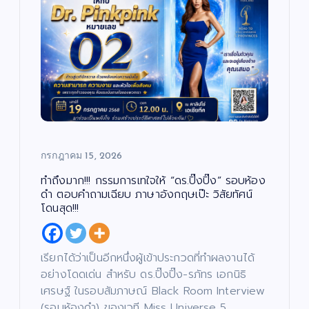
กรกฎาคม 15, 2026
ทำถึงมาก!!! กรรมการเทใจให้ “ดร.ปิ๊งปิ๊ง” รอบห้อง
ดำ ตอบคำถามเฉียบ ภาษาอังกฤษเป๊ะ วิสัยทัศน์
โดนสุด!!!
เรียกได้ว่าเป็นอีกหนึ่งผู้เข้าประกวดที่ทำผลงานได้
อย่างโดดเด่น สำหรับ ดร.ปิ๊งปิ๊ง-รภัทร เอกนิธิ
เศรษฐ์ ในรอบสัมภาษณ์ Black Room Interview
(รอบห้องดำ) ของเวที Miss Universe 5