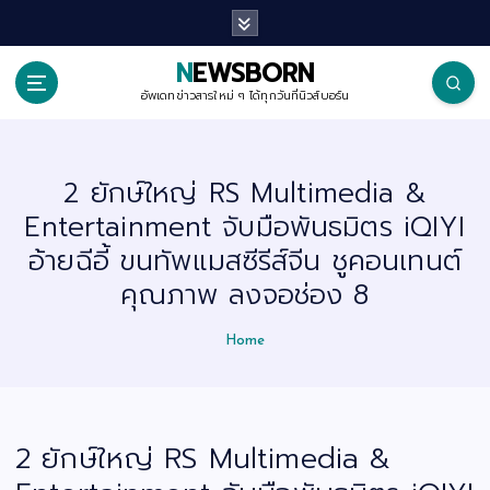
S
k
i
p
NEWSBORN
t
o
อัพเดทข่าวสารใหม่ ๆ ได้ทุกวันที่นิวส์บอร์น
c
o
n
t
2 ยักษ์ใหญ่ RS Multimedia &
e
n
Entertainment จับมือพันธมิตร iQIYI
t
อ้ายฉีอี้ ขนทัพแมสซีรีส์จีน ชูคอนเทนต์
คุณภาพ ลงจอช่อง 8
Home
2 ยักษ์ใหญ่ RS Multimedia &