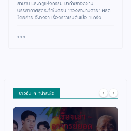
สาบาน และกฎแห่งกรรม มาถ่ายทอดผ่าน
บรรยากาศสุดระทึกในตอน “ทวงสาบานตาย” ผลิต
โดยค่าย จ๊ะทิงจา เรื่องราวเริ่มต้นเมื่อ “แกร่ง…
ข่าวอื่น ๆ ที่น่าสนใจ