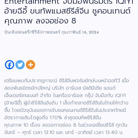
Entertainment จับมือพันธมิตร iQIYI
อ้ายฉีอี้ ขนทัพแมสซีรีส์จีน ชูคอนเทนต์
คุณภาพ ลงจอช่อง 8
บันเทิง/ดนตรี/ซีรีส์/ภาพยนตร์
กุมภาพันธ์ 16, 2024
เตรียมพบกับปรากฏการณ์ ซีรีส์จีนฟอร์มยักษ์บนหน้าจอทีวี เมื่อ
สองพันธมิตรยักษ์ใหญ่ บริษัท อาร์เอส มัลติมีเดีย แอนด์
เอ็นเตอร์เทนเมนท์ จำกัด ในเครืออาร์เอส กรุ๊ป จับมือกับ iQIYI
(อ้ายฉีอี้) ผู้นำซีรีส์จีนอันดับ 1 เล็งทำตลาดซีรีส์จีนในไทยให้กว้าง
ขึ้น โดยปัจจุบันยอดการรับชมคอนเทนต์ซีรีส์จีนในประเทศไทยมี
อัตราการเติบโตสูงถึง 170% ล่าสุดขนทัพซีรีส์จีน
คุณภาพ 10 เรื่อง ลงจอทางช่อง 8 ในช่วงเอเชี่ยนซีรีส์ ทุกวัน
จันทร์ – ศุกร์ เวลา 13.10 และ เสาร์ -อาทิตย์ เวลา 13.40 น.