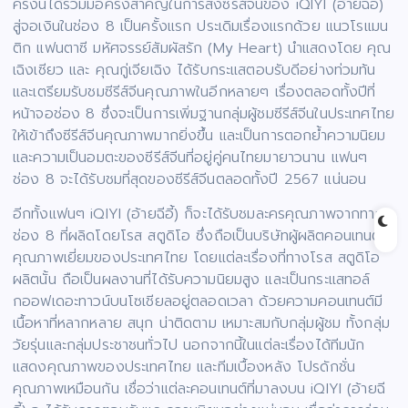
ครั้งนี้ได้ร่วมมือครั้งสำคัญในการส่งซีรีส์จีนของ iQIYI (อ้ายฉีอี้)
สู่จอเงินในช่อง 8 เป็นครั้งแรก ประเดิมเรื่องแรกด้วย แนวโรแมน
ติก แฟนตาซี มหัศจรรย์สัมผัสรัก (My Heart) นำแสดงโดย คุณ
เฉิงเซียว และ คุณกู่เจียเฉิง ได้รับกระแสตอบรับดีอย่างท่วมท้น
และเตรียมรับชมซีรีส์จีนคุณภาพในอีกหลายๆ เรื่องตลอดทั้งปีที่
หน้าจอช่อง 8 ซึ่งจะเป็นการเพิ่มฐานกลุ่มผู้ชมซีรีส์จีนในประเทศไทย
ให้เข้าถึงซีรีส์จีนคุณภาพมากยิ่งขึ้น และเป็นการตอกย้ำความนิยม
และความเป็นอมตะของซีรีส์จีนที่อยู่คู่คนไทยมายาวนาน แฟนๆ
ช่อง 8 จะได้รับชมที่สุดของซีรีส์จีนตลอดทั้งปี 2567 แน่นอน
อีกทั้งแฟนๆ iQIYI (อ้ายฉีอี้) ก็จะได้รับชมละครคุณภาพจากทาง
ช่อง 8 ที่ผลิดโดยโรส สตูดิโอ ซึ่งถือเป็นบริษัทผู้ผลิตคอนเทนต์
คุณภาพเยี่ยมของประเทศไทย โดยแต่ละเรื่องที่ทางโรส สตูดิโอ
ผลิตนั้น ถือเป็นผลงานที่ได้รับความนิยมสูง และเป็นกระแสทอล์
กออฟเดอะทาวน์บนโซเชียลอยู่ตลอดเวลา ด้วยความคอนเทนต์มี
เนื้อหาที่หลากหลาย สนุก น่าติดตาม เหมาะสมกับกลุ่มผู้ชม ทั้งกลุ่ม
วัยรุ่นและกลุ่มประชาชนทั่วไป นอกจากนี้ในแต่ละเรื่องได้ทีมนัก
แสดงคุณภาพของประเทศไทย และทีมเบื้องหลัง โปรดักชั่น
คุณภาพเหมือนกัน เชื่อว่าแต่ละคอนเทนต์ที่มาลงบน iQIYI (อ้ายฉี