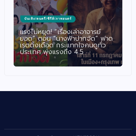
บันเทิง/ดนตรี/ซีรีส์/ภาพยนตร์
แรงไม่หยุด! “เรื่องเล่าอาจารย์
ยอด” ตอน “นางฟ้าปากจัด” ฟาด
เรตติ้งเดือด กระแทกใจคนดูทั่ว
ประเทศ พุ่งแรงถึง 4.5