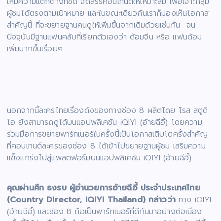
ให้มีความแตกต่างที่ชัด จัดสรรคอนเทนต์ให้เหมาะสม เพื่อเจาะกลุ่ม
ผู้ชมได้ตรงตามเป้าหมาย และในขณะเดียวกันเราก็มองเห็นโอกาส
สำคัญนี้ ที่จะขยายฐานคนดูให้เพิ่มขึ้นจากเดิมด้วยเช่นกัน จน
ปัจจุบันมีฐานแฟนคลับที่เรียกตัวเองว่า ด้อมจีน หรือ แฟนด้อม
เพิ่มมากขึ้นเรื่อยๆ
นอกจากนี้ละครไทยเรื่องดังของทางช่อง 8 ผลิตโดย โรส สตูดิ
โอ ยังสามารถดูได้บนแอปพลิเคชัน iQIYI (อ้ายฉีอี้) โดยความ
ร่วมมือการขยายพาร์ทเนอร์ในครั้งนี้เป็นโอกาสเติบโตครั้งสำคัญ
ที่คอนเทนต์ละครของช่อง 8 ได้เข้าไปขยายฐานผู้ชม เสริมความ
แข็งแกร่งไปสู่แพลตฟอร์มบนแอปพลิเคชัน iQIYI (อ้ายฉีอี้)
คุณผ่านศึก ธงรบ
ผู้อำนวยการอ้ายฉีอี้ ประจำประเทศไทย
(
Country Director, iQIYI Thailand) กล่าวว่า
ทาง iQIYI
(อ้ายฉีอี้) และช่อง 8 ถือเป็นพาร์ทเนอร์ที่ดีกันมาอย่างต่อเนื่อง