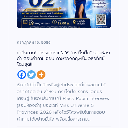
กรกฎาคม 15, 2026
ทำถึงมาก!!! กรรมการเทใจให้ “ดร.ปิ๊งปิ๊ง” รอบห้อง
ดำ ตอบคำถามเฉียบ ภาษาอังกฤษเป๊ะ วิสัยทัศน์
โดนสุด!!!
เรียกได้ว่าเป็นอีกหนึ่งผู้เข้าประกวดที่ทำผลงานได้
อย่างโดดเด่น สำหรับ ดร.ปิ๊งปิ๊ง-รภัทร เอกนิธิ
เศรษฐ์ ในรอบสัมภาษณ์ Black Room Interview
(รอบห้องดำ) ของเวที Miss Universe 5
Provinces 2026 หลังโชว์ไหวพริบในการตอบ
คำถามได้อย่างมั่นใจ พร้อมสื่อสารภาษ…