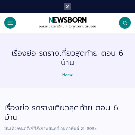
S
k
i
p
NEWSBORN
t
o
อัพเดทข่าวสารใหม่ ๆ ได้ทุกวันที่นิวส์บอร์น
c
o
n
t
เรื่องย่อ รถรางเที่ยวสุดท้าย ตอน 6
e
n
บ้าน
t
Home
เรื่องย่อ รถรางเที่ยวสุดท้าย ตอน 6
บ้าน
บันเทิง/ดนตรี/ซีรีส์/ภาพยนตร์
กุมภาพันธ์ 21, 2024