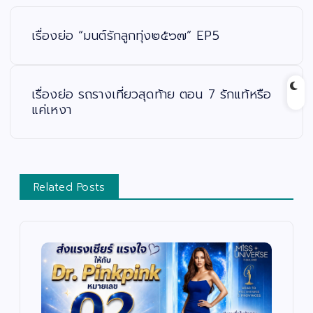
แ
น
ะ
เรื่องย่อ “มนต์รักลูกทุ่ง๒๕๖๗” EP5
แ
น
ว
เ
รื่
อ
เรื่องย่อ รถรางเที่ยวสุดท้าย ตอน 7 รักแท้หรือ
ง
แค่เหงา
Related Posts