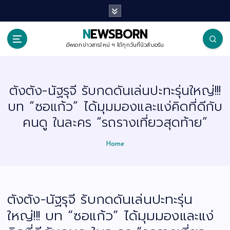
S
k
i
p
NEWSBORN
t
o
อัพเดทข่าวสารใหม่ ๆ ได้ทุกวันที่นิวส์บอร์น
c
o
n
t
ตังตัง-นัฐรุจี รับกดดันเล่นปะทะรุ่นใหญ่!!!
e
n
บท “ซอแก้ว” ได้มุมมองและแง่คิดที่ดีกับ
t
คนดู ในละคร “รถรางเที่ยวสุดท้าย”
Home
ตังตัง-นัฐรุจี รับกดดันเล่นปะทะรุ่น
ใหญ่!!! บท “ซอแก้ว” ได้มุมมองและแง่