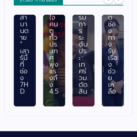
“ท
ะแ
ณะ
อม
วง
ทก
กร
เปิ
สา
ใจ
รม
ด
บา
คน
กา
ช่อ
นต
ดู
ร
ง
าย
ทั่ว
ระ
ทา
”
ปร
ดับ
ง
เสา
ะเท
ปร
รับ
ร์นี้
ศ
ะ
เรื่อ
ที่
พุ่ง
เท
ง
ช่อ
แร
ศร่
ช่ว
ง
งถึ
วม
ย
7H
ง
ตัด
เห
D
4.5
สิน
ลือ