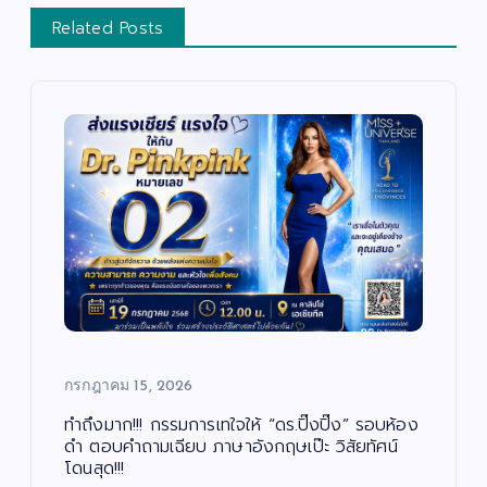
Related Posts
บั
น
เ
ทิ
ง
/
ด
น
ต
สั
รี
ง
/
ค
ซี
ม
รี
/
ส์
ศ
/
า
ภ
ส
า
น
พ
า
ย
/
น
กรกฎาคม 15, 2026
ก
ต
า
ร์
ร
ศึ
ทำถึงมาก!!! กรรมการเทใจให้ “ดร.ปิ๊งปิ๊ง” รอบห้อง
ก
“บ
ษ
ดำ ตอบคำถามเฉียบ ภาษาอังกฤษเป๊ะ วิสัยทัศน์
า
อย
โดนสุด!!!