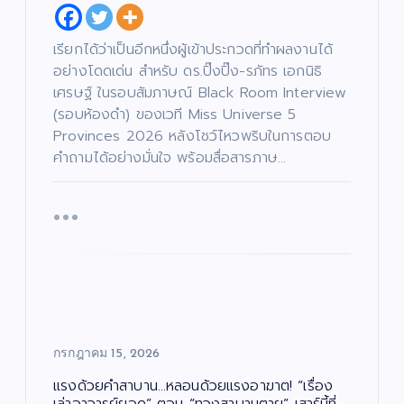
เจ
“ฮั
ตนิ
นนี่
พัท
–
บั
เรียกได้ว่าเป็นอีกหนึ่งผู้เข้าประกวดที่ทำผลงานได้
น
เ
ธ์”
ณ
ทิ
อย่างโดดเด่น สำหรับ ดร.ปิ๊งปิ๊ง-รภัทร เอกนิธิ
ง
เปิ
ภัค
/
เศรษฐ์ ในรอบสัมภาษณ์ Black Room Interview
ด
ดม่
”
บั
น
น
(รอบห้องดำ) ของเวที Miss Universe 5
ต
เ
าน
เปิ
รี
ทิ
/
Provinces 2026 หลังโชว์ไหวพริบในการตอบ
ง
เฟ้
ด
ซี
/
รี
ด
คำถามได้อย่างมั่นใจ พร้อมสื่อสารภาษ…
ส์
น
โค
น
/
ต
ภ
หา
รง
รี
า
/
พ
ดา
กา
ซี
ย
รี
น
ส์
ว
ร
ต
/
ร์
ภ
ดว
“ณ
า
พ
แร
ง
ภัค
ย
น
ง
ให
”
ต
ร์
ไม่
ม่!
(N
แร
หยุ
ซี
AP
งด้
ด!
รีส์
UK
กรกฎาคม 15, 2026
วย
“เรื่
ฟอ
Pr
คำ
อง
ร์ม
oj
แรงด้วยคำสาบาน…หลอนด้วยแรงอาฆาต! “เรื่อง
สา
เล่า
ยัก
ec
เล่าอาจารย์ยอด” ตอน “ทวงสาบานตาย” เสาร์นี้ที่