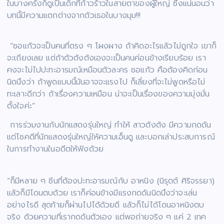
ในบางครั้งก็ดูเป็นเด็กที่ก้าวร้าวในสายตาของผู้ใหญ่ ซึ่งแน่นอนว่า
บทนี้มีความแตกต่างจากตัวเธอในบางมุม!!!
“ซอแก้วจะเป็นคนที่ตรง ๆ โผงผาง ถ้าคิดอะไรแล้วไม่ถูกใจ เขาก็
จะเถียงเลย แต่ถ้าตัวตังตังเองจะเป็นคนค่อนข้างเรียบร้อย เรา
คงจะไม่ไปปะทะอารมณ์เหมือนตัวละคร ซอแก้ว คือต้องคิดก่อน
นิดนึงว่า ถ้าพูดแบบนี้มันอาจจะแรงไป ก็เลี่ยงที่จะไม่พูดหรือไม่
ทะเลาะดีกว่า ถ้าเรื่องความเหมือน น่าจะเป็นเรื่องของความมุ่งมั่น
ตั้งใจค่ะ”
การร่วมงานกับนักแสดงรุ่นใหญ่ ทำให้ สาวตังตัง มีความกดดัน
แต่โชคดีที่นักแสดงรุ่นใหญ่ให้ความเอ็นดู และบอกเล่าประสบการณ์
ในการทำงานในอดีตให้ฟังด้วย
“ก็มีหลาย ๆ ซีนที่ต้องปะทะอารมณ์กับ อาหนิง (นิรุตต์ ศิริจรรยา)
แล้วก็มีโดนตบด้วย เราก็ค่อนข้างมีแรงกดดันนิดนึงว่าจะเล่น
อย่างไรดี สุดท้ายก็ผ่านไปได้ด้วยดี แล้วก็ไม่ได้โดนอาหนิงตบ
จริง ด้วยความที่เรากดดันตัวเอง แต่พอถ่ายจริง ๆ แค่ 2 เทค