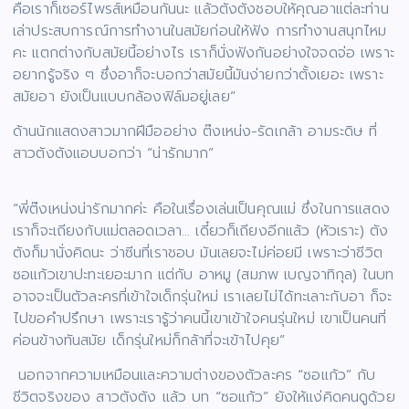
คือเราก็เซอร์ไพรส์เหมือนกันนะ แล้วตังตังชอบให้คุณอาแต่ละท่าน
เล่าประสบการณ์การทำงานในสมัยก่อนให้ฟัง การทำงานสนุกไหม
คะ แตกต่างกับสมัยนี้อย่างไร เราก็นั่งฟังกันอย่างใจจดจ่อ เพราะ
อยากรู้จริง ๆ ซึ่งอาก็จะบอกว่าสมัยนี้มันง่ายกว่าตั้งเยอะ เพราะ
สมัยอา ยังเป็นแบบกล้องฟิล์มอยู่เลย”
ด้านนักแสดงสาวมากฝีมืออย่าง ต๊งเหน่ง-รัดเกล้า อามระดิษ ที่
สาวตังตังแอบบอกว่า “น่ารักมาก”
“พี่ต๊งเหน่งน่ารักมากค่ะ คือในเรื่องเล่นเป็นคุณแม่ ซึ่งในการแสดง
เราก็จะเถียงกับแม่ตลอดเวลา… เดี๋ยวก็เถียงอีกแล้ว (หัวเราะ) ตัง
ตังก็มานั่งคิดนะ ว่าซีนที่เราชอบ มันเลยจะไม่ค่อยมี เพราะว่าชีวิต
ซอแก้วเขาปะทะเยอะมาก แต่กับ อาหมู (สมภพ เบญจาทิกุล) ในบท
อาจจะเป็นตัวละครที่เข้าใจเด็กรุ่นใหม่ เราเลยไม่ได้ทะเลาะกับอา ก็จะ
ไปขอคำปรึกษา เพราะเรารู้ว่าคนนี้เขาเข้าใจคนรุ่นใหม่ เขาเป็นคนที่
ค่อนข้างทันสมัย เด็กรุ่นใหม่ก็กล้าที่จะเข้าไปคุย”
นอกจากความเหมือนและความต่างของตัวละคร “ซอแก้ว” กับ
ชีวิตจริงของ สาวตังตัง แล้ว บท “ซอแก้ว” ยังให้แง่คิดคนดูด้วย