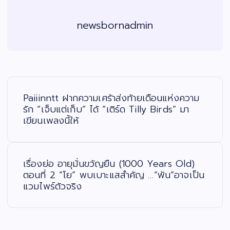
newsbornadmin
แ
น
ะ
Paiiinntt ฝากความเศร้าส่งท้ายเดือนแห่งความ
แ
น
รัก “เจ็บแต่เก็บ” ได้ “เติร์ด Tilly Birds” มา
ว
เขียนเพลงนี้ให้
เ
รื่
อ
ง
เรื่องย่อ อายุมั่นขวัญยืน (1000 Years Old)
ตอนที่ 2 “โย” พบเบาะแสสำคัญ …“พัน”อาจเป็น
แวมไพร์ตัวจริง