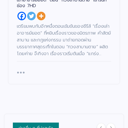
บา
อา
ษ์
t)
ช่อง 7HD
น…
จา
“โจ
เดิ
หล
รย์
งแ
น
อน
ยอ
ดง
หน้
เตรียมพบกับอีกหนึ่งตอนเข้มข้นของซีรีส์ “เรื่องเล่า
ด้ว
ด”
”
า
อาจารย์ยอด” ที่หยิบเรื่องราวของมิตรภาพ คำสัตย์
ย
ตอ
ค้น
ช่ว
สาบาน และกฎแห่งกรรม มาถ่ายทอดผ่าน
แร
น
หา
ย
บรรยากาศสุดระทึกในตอน “ทวงสาบานตาย” ผลิต
งอ
“น
นัก
เห
โดยค่าย จ๊ะทิงจา เรื่องราวเริ่มต้นเมื่อ “แกร่ง…
าฆา
าง
แส
ลือ
ต!
ฟ้า
ดง
ผู้
“เรื่
ปา
มา
ยา
อง
กจั
ก
กไ
เล่า
ด”
คว
ร้
อา
ฟา
าม
แล
จา
ดเ
สา
ะผู้
รย์
รต
มา
ปร
ยอ
ติ้ง
รถ
ะ
ด”
เดื
พร้
สบ
ตอ
อด
อม
ภัย
น
กร
ค
พร้
ข่าวอื่น ๆ ที่น่าสนใจ