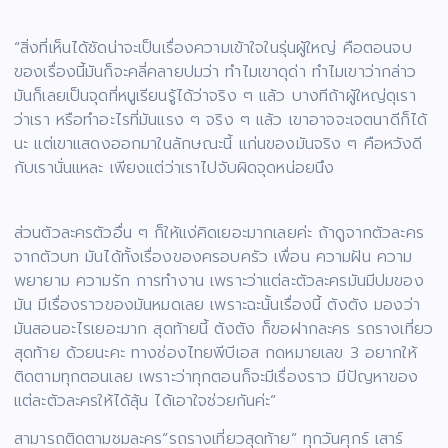
“สิ่งที่เห็นได้ชัดน่าจะเป็นเรื่องความเข้าใจในรุ่นผู้ใหญ่ คือตอนจบ
ของเรื่องนี้มันก็จะคลี่คลายปมว่า ทำไมเขาดุด่า ทำไมเขาว่ากล่าว
มันก็เลยเป็นจุดที่หนูเรียนรู้ได้ว่าจริง ๆ แล้ว บางทีถ้าผู้ใหญ่ดุเรา
ว่าเรา หรือทำอะไรที่มันแรง ๆ จริง ๆ แล้ว เขาอาจจะเจตนาดีก็ได้
นะ แต่เขาแสดงออกมาในลักษณะนี้ แก่นของมันจริง ๆ คือหวังดี
กับเรานั่นแหละ เพียงแต่ว่าเราไปจับผิดจุดหน่อยนึง
ส่วนตัวละครตัวอื่น ๆ ก็ให้แง่คิดเยอะมากเลยค่ะ ถ้าดูจากตัวละคร
จากตัวบท มันได้ทั้งเรื่องของครอบครัว เพื่อน ความฝัน ความ
พยายาม ความรัก การทำงาน เพราะว่าแต่ละตัวละครมันมีปมของ
มัน มีเรื่องราวของมันหมดเลย เพราะฉะนั้นเรื่องนี้ ตังตัง มองว่า
มันสอนอะไรเยอะมาก สุดท้ายนี้ ตังตัง ก็ขอฝากละคร รถรางเที่ยว
สุดท้าย ด้วยนะคะ ทางช่องไทยพีบีเอส กดหมายเลข 3 อยากให้
ติดตามทุกตอนเลย เพราะว่าทุกตอนก็จะมีเรื่องราว มีปัญหาของ
แต่ละตัวละครให้ได้ลุ้น ได้เอาใจช่วยกันค่ะ”
สามารถติดตามชมละคร“รถรางเที่ยวสุดท้าย” ทุกวันศุกร์ เสาร์