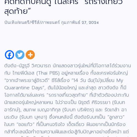
คิดที่ดีกับคนดู ในละคร “รถรางเที่ยว
สุดท้าย”
บันเทิง/ดนตรี/ซีรีส์/ภาพยนตร์
กุมภาพันธ์ 27, 2024
ตังตัง-นัฐรุจี วิศวนารถ นักแสดงสาวรุ่นใหม่ที่มีโอกาสได้ร่วมงาน
กับ ไทยพีบีเอส (Thai PBS) อยู่หลายเรื่อง ทั้งละครฟอร์มใหญ่
“จากเจ้าพระยาสู่อิรวดี” ซีรีส์เรื่อง ”14 วัน ฉัน(ไม่)เปลี่ยน My
Quarantine Days”, ต้นไม้น้อยใหญ่ และล่าสุด สาวตังตัง ก็มี
โอกาสได้มาเล่นละคร “รถรางเที่ยวสุดท้าย” ที่เจ้าตัวต้องปะทะกับ
นักแสดงรุ่นใหญ่หลายคน ไม่ว่าจะเป็น นิรุตต์ ศิริจรรยา (รับบท
อารักษ์), สมภพ เบญจาทิกุล (รับบท บริพัตร) และ รัดเกล้า อา
มระดิษ (รับบท บุหงา) ซึ่งคนหลังนี้ ตังตังรับบทเป็น “ลูกสาว”
ในบท “ซอแก้ว” ที่เป็นคนจริงใจ เด็ดเดี่ยว ฝันอยากเป็นนักร้อง
กล้าที่จะลงมือทำตามความฝันและต่อสู้กับปัญหาอย่างซึ่งหน้า แต่