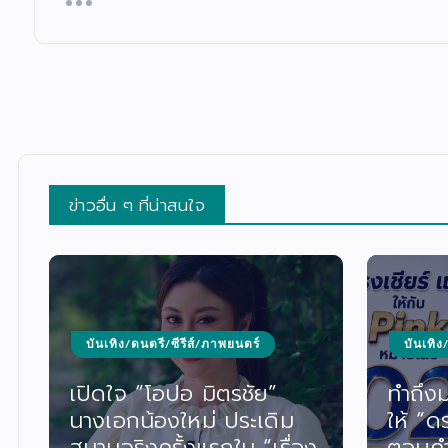
ข่าวอื่น ๆ ที่น่าสนใจ
บันเทิง/ดนตรี/ซีรีส์/ภาพยนตร์
บันเทิง
ร
เปิดใจ “โอปอ มิตรชัย”
ทำถึง
นางเอกน้องใหม่ ประเดิม
ให้ “ด
สนามจริงครั้งแรกใน “เรื่อง
ตอบคำ