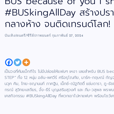
BUS because of you i shi
#BUSkingAllDay สร้างปร
กลางห้าง จนติดเทรนด์โลก!
บันเทิง/ดนตรี/ซีรีส์/ภาพยนตร์
กุมภาพันธ์ 27, 2024
เป็นวงที่คัมแบ็กทีไร ไม่มีปล่อยให้แฟนๆ เหงา เลยสำหรับ BUS
STEP” ทั้ง 12 หนุ่ม อลัน-พศวีร์ ศรีอรุโณทัย, มาร์ค-กฤษณ์ กัญ
นวุค คิม, ไทย-ชญานนท์ ภาคฐิน, เน็กซ์-ณัฐกิตติ์ แช่มดารา, ภู-ธ
กรณ์ สุวิทยะเสถียร, จั๋ง-ธีร์ บุญเสริมสุวงศ์ และ ภีม-วสุพล พร
เคสกิจกรรม #BUSkingAllDay ที่พวกเขาไปหาแฟนๆ พร้อมโชว์เคสพิเศ