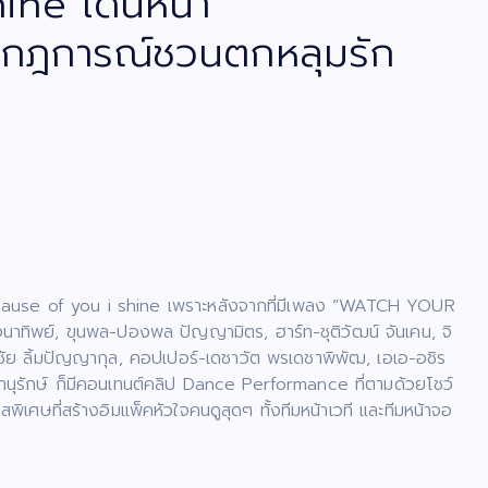
ne เดินหน้า
ากฎการณ์ชวนตกหลุมรัก
 because of you i shine เพราะหลังจากที่มีเพลง “WATCH YOUR
จนาทิพย์, ขุนพล-ปองพล ปัญญามิตร, ฮาร์ท-ชุติวัฒน์ จันเคน, จิ
ัชชัย ลิ้มปัญญากุล, คอปเปอร์-เดชาวัต พรเดชาพิพัฒ, เอเอ-อชิร
พนานุรักษ์ ก็มีคอนเทนต์คลิป Dance Performance ที่ตามด้วยโชว์
ษที่สร้างอิมแพ็คหัวใจคนดูสุดๆ ทั้งทีมหน้าเวที และทีมหน้าจอ