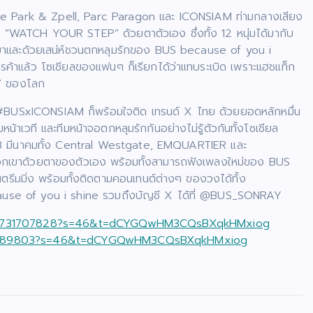
uture Park & Zpell, Parc Paragon และ ICONSIAM ท่ามกลางเสียง
 “WATCH YOUR STEP” ด้วยตาตัวเอง ซึ่งทั้ง 12 หนุ่มได้มากับ
วกเขาและด้วยเสน่ห์ชวนตกหลุมรักของ BUS because of you i
รค้าแล้ว โซเชียลของแฟนๆ ก็เรียกได้ว่าแทบระเบิด เพราะแฮชแท็ก
 7 ของโลก
BUSxICONSIAM ก็พร้อมใจติด เทรนด์ X ไทย ด้วยยอดหลักหมื่น
น้าเวที และทีมหน้าจอตกหลุมรักกันอย่างไม่รู้ตัวกันทั้งโซเชียล
ี่ 3 มีนาคมทั้ง Central Westgate, EMQUARTIER และ
กเขาด้วยตาของตัวเอง พร้อมทั้งสามารถฟังเพลงใหม่ของ BUS
มมิ่ง พร้อมทั้งติดตามคอนเทนต์ต่างๆ ของวงได้ทั้ง
ause of you i shine รวมถึงบัญชี X ได้ที่ @BUS_SONRAY
92060731707828?s=46&t=dCYGQwHM3CQsBXqkHMxiog
8341989803?s=46&t=dCYGQwHM3CQsBXqkHMxiog