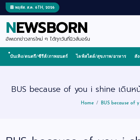
S
k
พฤหัส. ส.ค. 6TH, 2026
i
p
NEWSBORN
t
o
c
o
อัพเดทข่าวสารใหม่ ๆ ได้ทุกวันที่นิวส์บอร์น
n
t
e
บันเทิง/ดนตรี/ซีรีส์/ภาพยนตร์
ไลฟ์สไตล์/สุขภาพ/อาหาร
สั
n
t
BUS because of you i shine เดินหน
Home
BUS because of y