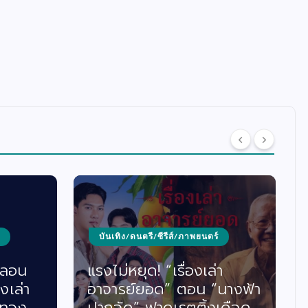
บันเทิง/ดนตรี/ซีรีส์/ภาพยนตร์
หลอน
แรงไม่หยุด! “เรื่องเล่า
งเล่า
อาจารย์ยอด” ตอน “นางฟ้า
“ทวง
ปากจัด” ฟาดเรตติ้งเดือด