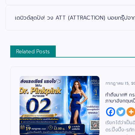
ว
เ
รื่
อ
เดบิวต์สุดปัง! วง ATT (ATTRACTION) บอยกรุ๊ปจาก
ง
Related Posts
กรกฎาคม 15, 2
ทำถึงมาก!!! ก
ภาษาอังกฤษเป๊ะ
เรียกได้ว่าเป็
ดร.ปิ๊งปิ๊ง-ร