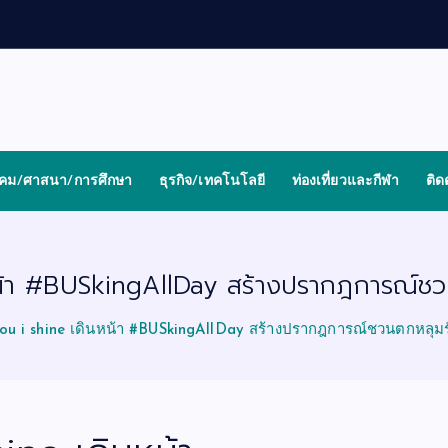
งคม/ศาสนา/การศึกษา
ธุรกิจ/เทคโนโลยี
ท่องเที่ยวและกีฬา
ติด
้า #BUSkingAllDay สร้างปรากฎการณ์ชว
ou i shine เดินหน้า #BUSkingAllDay สร้างปรากฎการณ์ชวนตกหลุมร