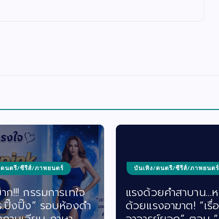
/ดนตรี/ซีรีส์/ภาพยนตร์
บันเทิง/ดนตรี/ซีรีส์/ภาพยนตร์
มาก!!! กรรมการเทใจ
แรงด้วยคำสาบาน…
ร.ปิ๊งปิ๊ง” รอบห้องดำ
ด้วยแรงอาฆาต! “เรื่อ
ถามเฉียบ ภาษา
อาจารย์ยอด” ตอน 