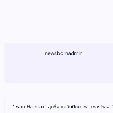
newsbornadmin
แ
น
ะ
“โฟล์ท Hashtax” สุดซึ้ง แม่จีนปิดคาเฟ่….เซอร์ไพรส์ว
แ
น