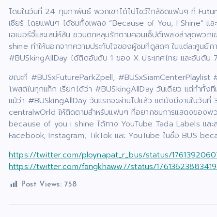
โดยในวันที่ 24 กุมภาพันธ์ พวกเขาได้ไปโชว์ใกล้ชิดแฟนๆ ที่ F
เชียร์ โดยแฟนๆ ได้ชมทั้งเพลง “Because of You, I Shine” และ
เอเนอร์จี้และเสน่ห์ล้น ชวนตกหลุมรักตามคอนเซ็ปต์เพลงล่าสุดพ
shine ทำให้นอกจากความประทับใจของผู้ชมที่ดูสดๆ ในแต่ละศูนย์กา
#BUSkingAllDay ได้ติดอันดับ 1 ของ X ประเทศไทย และอันดับ
ขณะที่ #BUSxFutureParkZpell, #BUSxSiamCenterPlaylist #
โพสต์ในทุกแท็ก เรียกได้ว่า #BUSkingAllDay วันเดียว แต่ทำทั้งทีมห
แม้ว่า #BUSkingAllDay วันแรกจะผ่านไปแล้ว แต่ยังมีงานในวันท
centralwOrld ให้ติดตามสำหรับแฟนๆ ที่อยากชมการแสดงของพว
because of you i shine ได้ทาง YouTube Tada Labels และสตรี
Facebook, Instagram, TikTok และ YouTube ในชื่อ BUS bec
https://twitter.com/ploynapat_r_bus/status/17613
https://twitter.com/fangkhaww7/status/176136238
Post Views:
758