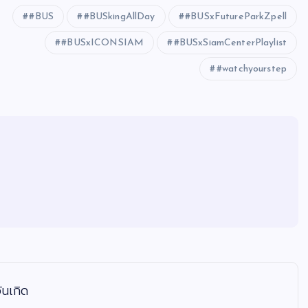
#BUS
#BUSkingAllDay
#BUSxFutureParkZpell
#BUSxICONSIAM
#BUSxSiamCenterPlaylist
#watchyourstep
ันเกิด