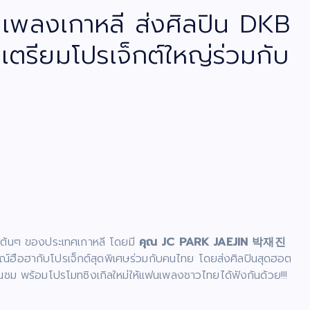
เพลงเกาหลี ส่งศิลปิน DKB
ตรียมโปรเจ็กต์ใหญ่ร่วมกับ
ับต้นๆ ของประเทศเกาหลี โดยมี
คุณ JC PARK JAEJIN 박재진
ฮือฮากับโปรเจ็กต์สุดพิเศษร่วมกับคนไทย โดยส่งศิลปินสุดฮอต
ม พร้อมโปรโมทซิงเกิลใหม่ให้แฟนเพลงชาวไทยได้ฟังกันด้วย!!!