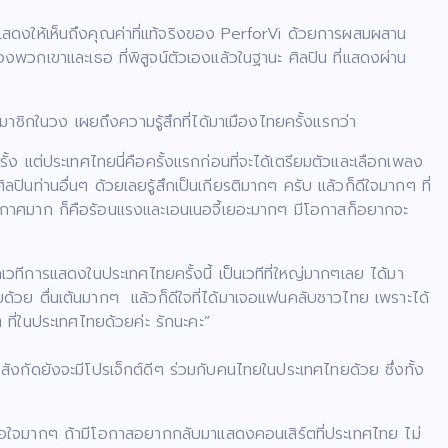
งให้เห็นถึงคุณค่าที่แท้จริงของ PerforVi ด้วยการผสมผสาน
พวกเขาและเธอ ที่พิสูจน์ตัวเองแล้วในฐานะ ศิลปิน ที่แสดงผ่าน
าชิกในวง เผยถึงความรู้สึกที่ได้มาเมืองไทยครั้งแรกว่า
ต่ประเทศไทยนี่คือครั้งแรกก่อนที่จะได้เตรียมตัวและเลือกเพลง
นท่านอื่นๆ ด้วยเลยรู้สึกเป็นเกียรติมากๆ ครับ แล้วก็ดีใจมากๆ ที่
ากาศมาก ก็คือร้อนแรงและเอนเนอจี้เยอะมากๆ มีโอกาสก็อยากจะ
เวทีการแสดงในประเทศไทยครั้งนี้ เป็นเวทีที่ใหญ่มากๆเลย ได้มา
ทยด้วย ตื่นเต้นมากๆ แล้วก็ดีใจที่ได้มาเจอแฟนคลับชาวไทย เพราะได้
ที่ในประเทศไทยด้วยค่ะ รักนะคะ”
ังกัดยังจะมีโปรเจ็กต์ดีๆ ร่วมกับคนไทยในประเทศไทยด้วย ซึ่งทั้ง
ึงพอใจมากๆ ถ้ามีโอกาสอยากกลับมาแสดงคอนเสิร์ตที่ประเทศไทย ไม่