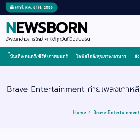
S
k
เสาร์. ส.ค. 8TH, 2026
i
p
NEWSBORN
t
o
c
o
อัพเดทข่าวสารใหม่ ๆ ได้ทุกวันที่นิวส์บอร์น
n
t
e
บันเทิง/ดนตรี/ซีรีส์/ภาพยนตร์
ไลฟ์สไตล์/สุขภาพ/อาหาร
สั
n
t
Brave Entertainment ค่ายเพลงเกาหลี 
Home
Brave Entertainment 