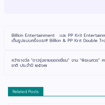
แ
น
ะ
Billkin Entertainment เเละ PP Krit Entertainm
แ
น
เต็มรูปแบบครั้งเเรก!! Billkin & PP Krit Double 
ว
เ
รื่
อ
ง
คว้ารางวัล “ดาวรุ่งชายยอดเยี่ยม” งาน “พิฆเนศวร” คร
ชาติ ประจำปี ๒๕๖๗
Related Posts