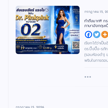
กรกฎาคม 15, 2
ทำถึงมาก!!! ก
ภาษาอังกฤษเป๊ะ
เรียกได้ว่าเป็
ดร.ปิ๊งปิ๊ง-ร
(รอบห้องดำ) 
พริบในการตอบค
กรกฎาคม 15, 2026