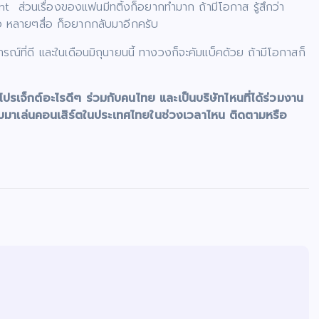
t ส่วนเรื่องของแฟนมีทติ้งก็อยากทำมาก ถ้ามีโอกาส รู้สึกว่า
อ หลายๆสื่อ ก็อยากกลับมาอีกครับ
ที่ดี และในเดือนมิถุนายนนี้ ทางวงก็จะคัมแบ็คด้วย ถ้ามีโอกาสก็
รเจ็กต์อะไรดีๆ ร่วมกับคนไทย และเป็นบริษัทไหนที่ได้ร่วมงาน
้กลับมาเล่นคอนเสิร์ตในประเทศไทยในช่วงเวลาไหน ติดตามหรือ