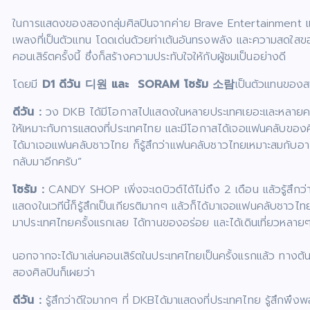
ในการแสดงของสองกลุ่มศิลปินจากค่าย Brave Entertainment แสด
เพลงที่เป็นตัวแทน โดดเด่นด้วยท่าเต้นอันทรงพลัง และความสดใสของ
คอนเสิร์ตครั้งนี้ ซึ่งก็สร้างความประทับใจให้กับผู้ชมเป็นอย่างดี
โดยมี
D
1 ดีวัน
디원
และ
SORAM
โซรัม
소람
เป็นตัวแทนของสม
ดีวัน
:
วง DKB ได้มีโอกาสไปแสดงในหลายประเทศเยอะและหลายครั้ง แ
ให้เหมาะกับการแสดงที่ประเทศไทย และมีโอกาสได้เจอแฟนคลับของศิลปิ
ได้มาเจอแฟนคลับชาวไทย ก็รู้สึกว่าแฟนคลับชาวไทยเหมาะสมกับอ
กลับมาอีกครับ”
โซรัม :
CANDY SHOP เพิ่งจะเดบิวต์ได้ไม่ถึง 2 เดือน แล้วรู้สึกว่า
แสดงในเวทีนี้ก็รู้สึกเป็นเกียรติมากๆ แล้วก็ได้มาเจอแฟนคลับชาวไ
มาประเทศไทยครั้งแรกเลย ได้ทานของอร่อย และได้เดินเที่ยวหลายๆ 
นอกจากจะได้มาเล่นคอนเสิร์ตในประเทศไทยเป็นครั้งแรกแล้ว ทางต้นส
สองศิลปินก็เผยว่า
ดีวัน
:
รู้สึกว่าดีใจมากๆ ที่ DKBได้มาแสดงที่ประเทศไทย รู้สึกพ