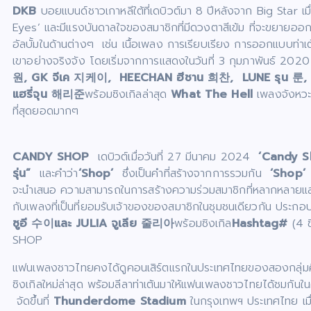
DKB
บอยแบนด์ชาวเกาหลีใต้ที่เดบิวต์มา 8 ปีหลังจาก Big Star เม
Eyes’ และมีแรงบันดาลใจของสมาชิกที่มีดวงตาสีเข้ม ที่จะขยายออก
อัลบั้มในด้านต่างๆ เช่น เนื้อเพลง การเรียบเรียง การออกแบบท
เขาอย่างจริงจัง โดยเริ่มจากการแสดงในวันที่ 3 กุมภาพันธ์ 20
원
,
GK
จีเค
지케이
,
HEECHAN
ฮีชาน
희찬
,
LUNE
รุน
룬
แฮรี่จุน
해리준
พร้อมซิงเกิลล่าสุด
What The Hell
เพลงจังหวะโ
ที่สุดยอดมากๆ
CANDY SHOP
เดบิวต์เมื่อวันที่ 27 มีนาคม 2024
‘Candy S
รุ่น”
และคำว่า
‘Shop’
ซึ่งเป็นคำที่สร้างจากการรวมกัน
‘Shop’
แ
จะนําเสนอ ความสามารถในการสร้างความร่วมสมาชิกที่หลากหลายและส
กับเพลงที่เป็นที่ยอมรับเจ้าของของสมาชิกในชุมชนเดียวกัน ประกอ
ซูอี
수이
และ
JULIA
จูเลีย
줄리아
พร้อมซิงเกิล
Hashtag#
(4 ซ
SHOP
แฟนเพลงชาวไทยคงได้ดูคอนเสิร์ตแรกในประเทศไทยของสองกลุ่มศิล
ซิงเกิลใหม่ล่าสุด พร้อมลีลาท่าเต้นมาให้แฟนเพลงชาวไทยได้ช
จัดขึ้นที่
Thunderdome Stadium
ในกรุงเทพฯ ประเทศไทย เมื่