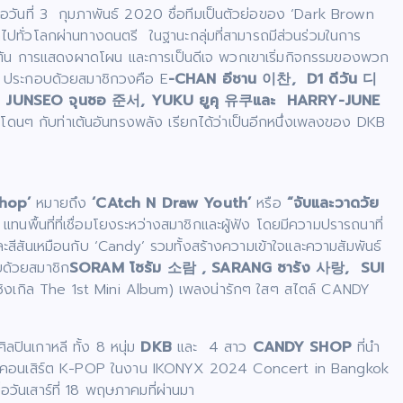
ื่อวันที่ 3 กุมภาพันธ์ 2020 ชื่อทีมเป็นตัวย่อของ ‘Dark Brown
ไปทั่วโลกผ่านทางดนตรี ในฐานะกลุ่มที่สามารถมีส่วนร่วมในการ
่าเต้น การแสดงผาดโผน และการเป็นดีเจ พวกเขาเริ่มกิจกรรมของพวก
20 ประกอบด้วยสมาชิกวงคือ E
-CHAN
อีชาน
이찬
,
D
1 ดีวัน
디
,
JUNSEO
จุนซอ
준서
,
YUKU
ยูคุ
유쿠
และ
HARRY-JUNE
ดนๆ กับท่าเต้นอันทรงพลัง เรียกได้ว่าเป็นอีกหนึ่งเพลงของ DKB
hop’
หมายถึง
‘CAtch N Draw Youth’
หรือ
“จับและวาดวัย
ทนพื้นที่ที่เชื่อมโยงระหว่างสมาชิกและผู้ฟัง โดยมีความปรารถนาที่
ีสันเหมือนกับ ‘Candy’ รวมทั้งสร้างความเข้าใจและความสัมพันธ์
บด้วยสมาชิก
SORAM
โซรัม
소람
, SARANG
ซารัง
사랑
,
SUI
ิงเกิล The 1st Mini Album) เพลงน่ารักๆ ใสๆ สไตล์ CANDY
ปินเกาหลี ทั้ง 8 หนุ่ม
DKB
และ 4 สาว
CANDY SHOP
ที่นำ
มกันในคอนเสิร์ต K-POP ในงาน IKONYX 2024 Concert in Bangkok
อวันเสาร์ที่ 18 พฤษภาคมที่ผ่านมา