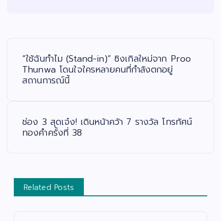
แ
น
ะ
“ใช้ฉันทำไม (Stand-in)” ซิงเกิลใหม่จาก Proo
แ
น
Thunwa โดนใจใครหลายคนที่กำลังตกอยู่
ว
สถานการณ์นี้
เ
รื่
อ
ง
ช่อง 3 สุดเจ๋ง! เดินหน้าคว้า 7 รางวัล โทรทัศน์
ทองคำครั้งที่ 38
Related Posts