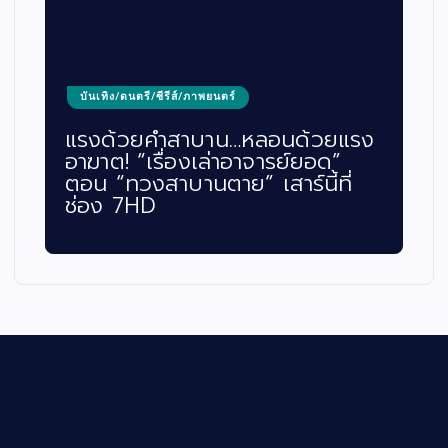
บันเทิง/ดนตรี/ซีรีส์/ภาพยนตร์
แรงด้วยคำสาบาน…หลอนด้วยแรง
อาฆาต! “เรื่องเล่าอาจารย์ยอด”
ตอน “ทวงสาบานตาย” เสาร์นี้ที่
ช่อง 7HD