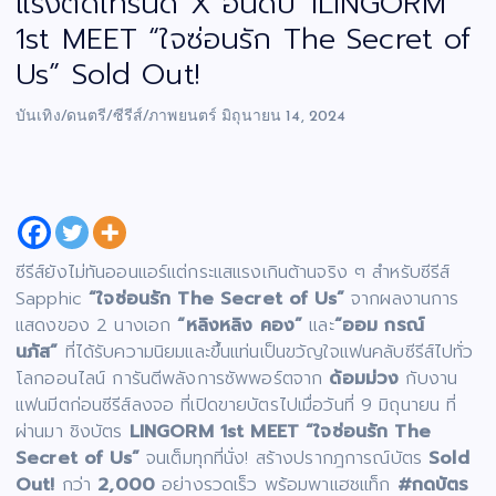
แรงติดเทรนด์ X อันดับ 1LINGORM
1st MEET “ใจซ่อนรัก The Secret of
Us” Sold Out!
บันเทิง/ดนตรี/ซีรีส์/ภาพยนตร์
มิถุนายน 14, 2024
ซีรีส์ยังไม่ทันออนแอร์แต่กระแสแรงเกินต้านจริง ๆ สำหรับซีรีส์
Sapphic
“ใจซ่อนรัก The Secret of Us”
จากผลงานการ
แสดงของ 2 นางเอก
“หลิงหลิง คอง”
และ
“ออม กรณ์
นภัส”
ที่ได้รับความนิยมและขึ้นแท่นเป็นขวัญใจแฟนคลับซีรีส์ไปทั่ว
โลกออนไลน์ การันตีพลังการซัพพอร์ตจาก
ด้อมม่วง
กับงาน
แฟนมีตก่อนซีรีส์ลงจอ ที่เปิดขายบัตรไปเมื่อวันที่ 9 มิถุนายน ที่
ผ่านมา ชิงบัตร
LINGORM 1st MEET “ใจซ่อนรัก The
Secret of Us”
จนเต็มทุกที่นั่ง! สร้างปรากฎการณ์บัตร
Sold
Out!
กว่า
2,000
อย่างรวดเร็ว พร้อมพาแฮชแท็ก
#กดบัตร