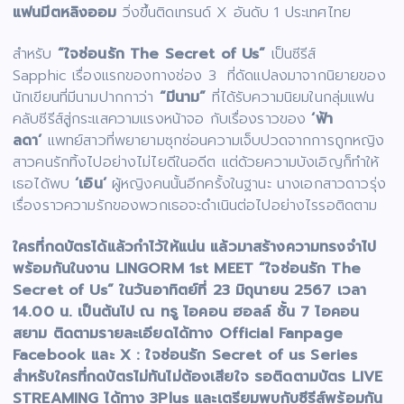
แฟนมีตหลิงออม
วิ่งขึ้นติดเทรนด์ X อันดับ 1 ประเทศไทย
สำหรับ
“ใจซ่อนรัก The Secret of Us”
เป็นซีรีส์
Sapphic เรื่องแรกของทางช่อง 3 ที่ดัดแปลงมาจากนิยายของ
นักเขียนที่มีนามปากกาว่า
“มีนาม”
ที่ได้รับความนิยมในกลุ่มแฟน
คลับซีรีส์สู่กระแสความแรงหน้าจอ กับเรื่องราวของ
‘ฟ้า
ลดา’
แพทย์สาวที่พยายามซุกซ่อนความเจ็บปวดจากการถูกหญิง
สาวคนรักทิ้งไปอย่างไม่ไยดีในอดีต แต่ด้วยความบังเอิญก็ทำให้
เธอได้พบ
‘เอิน’
ผู้หญิงคนนั้นอีกครั้งในฐานะ นางเอกสาวดาวรุ่ง
เรื่องราวความรักของพวกเธอจะดำเนินต่อไปอย่างไรรอติดตาม
ใครที่กดบัตรได้แล้วกำไว้ให้แน่น แล้วมาสร้างความทรงจำไป
พร้อมกันในงาน LINGORM 1st MEET “ใจซ่อนรัก The
Secret of Us” ในวันอาทิตย์ที่ 23 มิถุนายน 2567 เวลา
14.00 น. เป็นต้นไป ณ ทรู ไอคอน ฮอลล์ ชั้น 7 ไอคอน
สยาม ติดตามรายละเอียดได้ทาง Official Fanpage
Facebook และ X : ใจซ่อนรัก Secret of us Series
สำหรับใครที่กดบัตรไม่ทันไม่ต้องเสียใจ รอติดตามบัตร LIVE
STREAMING ได้ทาง 3Plus และเตรียมพบกับซีรีส์พร้อมกัน