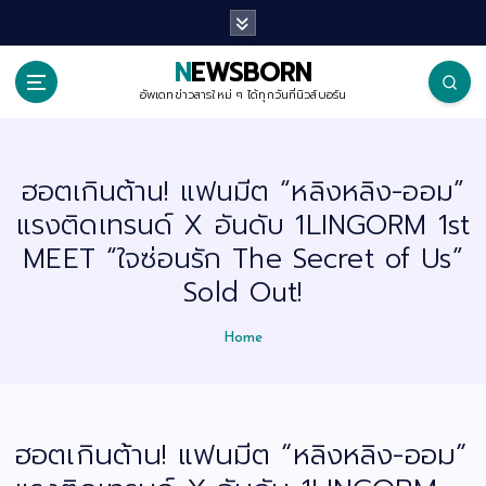
S
k
i
p
NEWSBORN
t
o
อัพเดทข่าวสารใหม่ ๆ ได้ทุกวันที่นิวส์บอร์น
c
o
n
t
ฮอตเกินต้าน! แฟนมีต “หลิงหลิง-ออม”
e
n
แรงติดเทรนด์ X อันดับ 1LINGORM 1st
t
MEET “ใจซ่อนรัก The Secret of Us”
Sold Out!
Home
ฮอตเกินต้าน! แฟนมีต “หลิงหลิง-ออม”