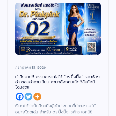
กรกฎาคม 15, 2026
ทำถึงมาก!!! กรรมการเทใจให้ “ดร.ปิ๊งปิ๊ง” รอบห้อง
ดำ ตอบคำถามเฉียบ ภาษาอังกฤษเป๊ะ วิสัยทัศน์
โดนสุด!!!
เรียกได้ว่าเป็นอีกหนึ่งผู้เข้าประกวดที่ทำผลงานได้
อย่างโดดเด่น สำหรับ ดร.ปิ๊งปิ๊ง-รภัทร เอกนิธิ