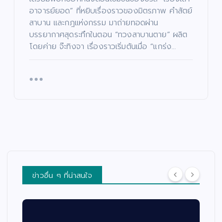
อาจารย์ยอด” ที่หยิบเรื่องราวของมิตรภาพ คำสัตย์
สาบาน และกฎแห่งกรรม มาถ่ายทอดผ่าน
บรรยากาศสุดระทึกในตอน “ทวงสาบานตาย” ผลิต
โดยค่าย จ๊ะทิงจา เรื่องราวเริ่มต้นเมื่อ “แกร่ง…
ข่าวอื่น ๆ ที่น่าสนใจ