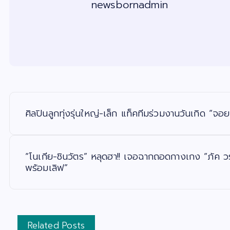
newsbornadmin
แ
น
ะ
ศิลปินลูกทุ่งรุ่นใหญ่​-เล็ก​ แท็คทีมร่วมงานวันเกิด​ “
แ
น
ว
เ
รื่
อ
“โนเกีย-ชินวัตร” หลุดฮา!! เจอฉากถอดกางเกง “ภัค 
ง
พร้อมเลิฟ”
Related Posts