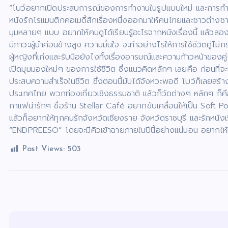
“โบว์อยากเปิดประสบการณ์ของการทำงานในรูปแบบใหม่ และการทำหน
หนังรักโรแมนติกคอเมดี้สักเรื่องหนึ่งออกมาให้คนไทยและชาวต่างชา
มุมหลายๆ แบบ อยากให้คนดูได้เรียนรู้อะไรจากหนังเรื่องนี้ แล้วลอ
มีภาวะผู้นำค่อนข้างสูง ความมั่นใจ จะทำอย่างไรให้การใช้ชีวิตคู่ไ
ผู้หญิงที่เก่งและรับมือยังไงทั้งเรื่องอารมณ์และความก้าวหน้าของคู่
เปิดมุมมองใหม่ๆ ของการใช้ชีวิต ซึ่งแนวคิดหลักๆ เลยคือ ก่อนที
ประสบความสำเร็จในชีวิต ซึ่งตอนนี้มันได้จังหวะพอดี โบว์ก็เลยสร้างห
ประเทศไทย พวกท่องเที่ยวเชิงธรรมชาติ แล้วก็วัดต่างๆ หลักๆ ก็คือจ
กาแฟน่ารักๆ ชื่อร้าน Stellar Café อยากขับเคลื่อนให้เป็น Sof
แล้วก็อยากให้ทุกคนรักจังหวัดเชียงราย จังหวัดราชบุรี และรักหนังเรื่
“ENDPREESO” โดยจะมีคิวเข้าฉายภายในปีนี้อย่างแน่นอน อยากให้ท
Post Views:
503