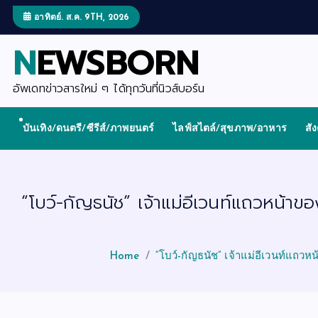
S
k
อาทิตย์. ส.ค. 9TH, 2026
i
p
NEWSBORN
t
o
c
o
อัพเดทข่าวสารใหม่ ๆ ได้ทุกวันที่นิวส์บอร์น
n
t
e
บันเทิง/ดนตรี/ซีรีส์/ภาพยนตร์
ไลฟ์สไตล์/สุขภาพ/อาหาร
สั
n
t
“โบว์-กัญธนัช” เจ้าแม่อีเวนท์แถวหน้า
Home
“โบว์-กัญธนัช” เจ้าแม่อีเวนท์แถว