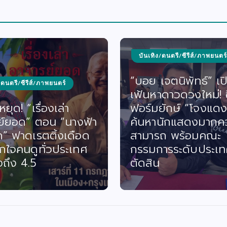
บันเทิง/ดนตรี/ซีรีส์/ภาพยนตร์
“บอย เจตนิพัทธ์” เป
/ดนตรี/ซีรีส์/ภาพยนตร์
เฟ้นหาดาวดวงใหม่! ซี
ยุด! “เรื่องเล่า
ฟอร์มยักษ์ “โจงแดง
ย์ยอด” ตอน “นางฟ้า
ค้นหานักแสดงมากค
ด” ฟาดเรตติ้งเดือด
สามารถ พร้อมคณะ
กใจคนดูทั่วประเทศ
กรรมการระดับประเท
งถึง 4.5
ตัดสิน