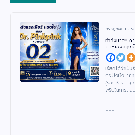
กรกฎาคม 15, 2
ทำถึงมาก!!! ก
ภาษาอังกฤษเป๊ะ
เรียกได้ว่าเป็
ดร.ปิ๊งปิ๊ง-ร
(รอบห้องดำ) 
พริบในการตอบค