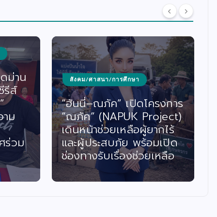
ิดม่าน
สังคม/ศาสนา/การศึกษา
รีส์
”
“ฮันนี่–ณภัค” เปิดโครงการ
วาม
“ณภัค” (NAPUK Project)
เดินหน้าช่วยเหลือผู้ยากไร้
ศร่วม
และผู้ประสบภัย พร้อมเปิด
ช่องทางรับเรื่องช่วยเหลือ