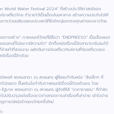
an World Water Festival 2024” ที่สร้างประวัติศาสตร์ของ
่องเที่ยวไทย ทำรายได้เป็นเม็ดเงินมหาศาล สร้างความประทับใจให้
่งในการร่วมเฉลิมฉลองประเพณีที่ยิ่งใหญ่และทรงคุณค่าของชาวไทย
นวยการสร้าง” ภาพยนตร์ไทยที่มีชื่อว่า “ENDPREESO” เป็นเรื่องแรก
องคนที่ไม่อยากมีความรัก” อีกทั้งหนังเรื่องนี้ยังสามารถรับชมได้
่ถ่ายทำที่สวยงาม ผลักดันการท่องเที่ยวกับสถานที่ท่องเที่ยวของ
์เรื่องนี้อีกด้วย
พุฒิพงศ์ พรหมสาขา ณ สกลนคร ผู้ที่เคยกำกับหนัง “สิ่งเล็กๆ ที่
กไปตลอด ขึ้นแท่นนั่งกำกับภาพยนตร์เรื่องนี้ด้วยตัวเอง โดย
ีโน่-รัฐบาล พรหมสาขา ณ สกลนคร ผู้จัดซีรีส์ “นาคาซาลอน” ที่กำลัง
รับปรุงแต่งเรื่องราวถ่ายทอดการเล่าเรื่องที่เล่าง่าย เข้าใจง่าย
ากฏการณ์หนังรักของไทยครั้งใหม่
่า