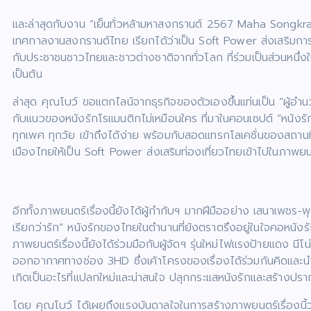
และล่าสุดกับงาน “เย็นทั่วหล้ามหาสงกรานต์ 2567 Maha Songkr
เทศกาลงานสงกรานต์ไทย เรียกได้ว่าเป็น Soft Power ส่งเสริมการท
กับประชาชนชาวไทยและชาวต่างชาติจากทั่วโลก ที่ร่วมเป็นส่วนหนึ
เป็นต้น
ล่าสุด คุณโบว์ ขอแตกไลน์จากธุรกิจของตัวเองขึ้นแท่นเป็น “ผู้อำ
กับแนวของหนังรักโรแมนติกไม่เหมือนใคร ที่มาในคอนเซปต์ “หนังรักข
ทุกเพศ ทุกวัย เข้าถึงได้ง่าย พร้อมกับสอดแทรกโลเคชั่นของสถานที
เมืองไทยให้เป็น Soft Power ส่งเสริมท่องเที่ยวไทยเข้าไปในภาพยนตร
อีกทั้งภาพยนตร์เรื่องนี้ยังได้ผู้กำกับฯ มากฝีมืออย่าง เสนาเพชร-
เรียกว่ารัก” หนังรักของไทยในตำนานที่ยังตราตรึงอยู่ในใจคอหนังรั
ภาพยนตร์เรื่องนี้ยังได้ร่วมมือกับผู้จัดฯ รุ่นใหม่ไฟแรงป้ายแดง น
ออกอากาศทางช่อง 3HD ซึ่งเค้าโครงของเรื่องได้ร่วมกันคิดและนำไปป
เกิดเป็นอะไรที่แปลกใหม่และน่าสนใจ ปลุกกระแสหนังรักและสร้างปร
โดย คุณโบว์ ได้เผยถึงแรงบันดาลใจในการสร้างภาพยนตร์เรื่องนี้ว