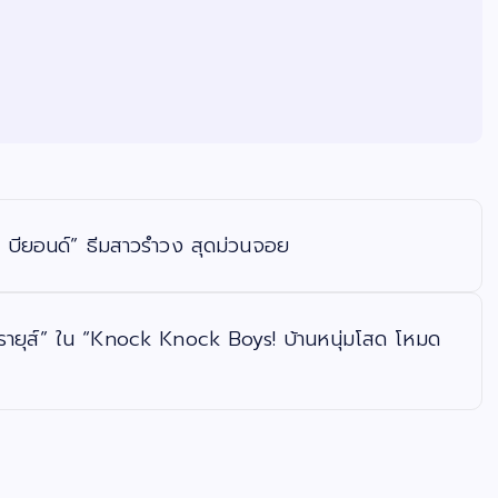
จอย บียอนด์” ธีมสาวรำวง​ สุดม่วนจอย
วรายุส์” ใน “Knock Knock Boys! บ้านหนุ่มโสด โหมด