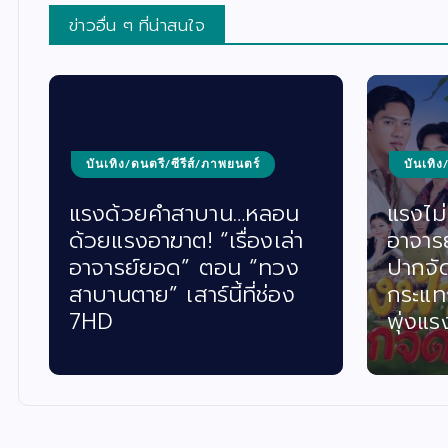
ข่าวอื่น ๆ ที่น่าสนใจ
บันเทิง/ดนตรี/ซีรีส์/ภาพยนตร์
บันเทิง
แรงด้วยคำสาบาน…หลอน
แรงไม่ห
ด้วยแรงอาฆาต! “เรื่องเล่า
อาจาร
อาจารย์ยอด” ตอน “ทวง
ปากจั
สาบานตาย” เสาร์นี้ที่ช่อง
กระแท
7HD
พุ่งแร