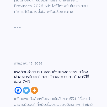
(รอบห้องดำ) ของเวที Miss Universe 5
เ
าน
เปิ
รี
ทิ
/
Provinces 2026 หลังโชว์ไหวพริบในการตอบ
ง
เฟ้
ด
ซี
/
รี
ด
คำถามได้อย่างมั่นใจ พร้อมสื่อสารภาษ…
ส์
น
โค
น
/
ต
ภ
หา
รง
รี
า
/
พ
ดา
กา
ซี
ย
รี
น
ส์
ว
ร
ต
/
ร์
ภ
ดว
“ณ
า
พ
แร
ง
ภัค
ย
น
ง
ให
”
ต
ร์
ไม่
ม่!
(N
แร
หยุ
ซี
AP
งด้
ด!
รีส์
UK
กรกฎาคม 15, 2026
วย
“เรื่
ฟอ
Pr
คำ
อง
ร์ม
oj
แรงด้วยคำสาบาน…หลอนด้วยแรงอาฆาต! “เรื่อง
สา
เล่า
ยัก
ec
เล่าอาจารย์ยอด” ตอน “ทวงสาบานตาย” เสาร์นี้ที่
บา
อา
ษ์
t)
ช่อง 7HD
น…
จา
“โจ
เดิ
หล
รย์
งแ
น
อน
ยอ
ดง
หน้
เตรียมพบกับอีกหนึ่งตอนเข้มข้นของซีรีส์ “เรื่องเล่า
ด้ว
ด”
”
า
อาจารย์ยอด” ที่หยิบเรื่องราวของมิตรภาพ คำสัตย์