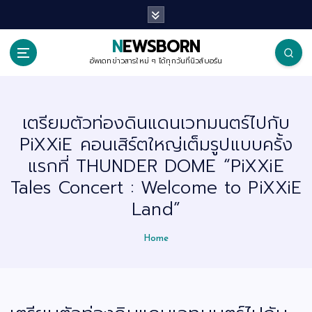
S
k
i
p
NEWSBORN
t
o
อัพเดทข่าวสารใหม่ ๆ ได้ทุกวันที่นิวส์บอร์น
c
o
n
t
เตรียมตัวท่องดินแดนเวทมนตร์ไปกับ
e
n
PiXXiE คอนเสิร์ตใหญ่เต็มรูปแบบครั้ง
t
แรกที่ THUNDER DOME “PiXXiE
Tales Concert : Welcome to PiXXiE
Land”
Home