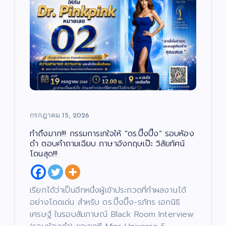
บั
น
เ
ทิ
ง
/
ด
น
ต
สั
รี
ง
/
ค
ซี
ม
รี
/
ส์
ศ
/
า
ภ
ส
า
น
พ
า
ย
/
น
กรกฎาคม 15, 2026
ก
ต
า
ร์
ร
ศึ
ทำถึงมาก!!! กรรมการเทใจให้ “ดร.ปิ๊งปิ๊ง” รอบห้อง
ก
“บ
ษ
ดำ ตอบคำถามเฉียบ ภาษาอังกฤษเป๊ะ วิสัยทัศน์
า
อย
โดนสุด!!!
เจ
“ฮั
ตนิ
นนี่
พัท
–
บั
เรียกได้ว่าเป็นอีกหนึ่งผู้เข้าประกวดที่ทำผลงานได้
น
เ
ธ์”
ณ
ทิ
อย่างโดดเด่น สำหรับ ดร.ปิ๊งปิ๊ง-รภัทร เอกนิธิ
ง
เปิ
ภัค
/
เศรษฐ์ ในรอบสัมภาษณ์ Black Room Interview
ด
ดม่
”
บั
น
น
ต