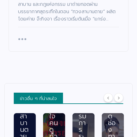
ย
ตอ
ค้น
ช่ว
สาบาน และกฎแห่งกรรม มาถ่ายทอดผ่าน
แร
น
หา
ย
บรรยากาศสุดระทึกในตอน “ทวงสาบานตาย” ผลิต
งอ
“น
นัก
เห
โดยค่าย จ๊ะทิงจา เรื่องราวเริ่มต้นเมื่อ “แกร่ง…
าฆา
าง
แส
ลือ
ต!
ฟ้า
ดง
ผู้
“เรื่
ปา
มา
ยา
อง
กจั
ก
กไ
เล่า
ด”
คว
ร้
อา
ฟา
าม
แล
จา
ดเ
สา
ะผู้
รย์
รต
มา
ปร
ยอ
ติ้ง
รถ
ะ
ด”
เดื
พร้
สบ
ตอ
อด
อม
ภัย
น
กร
ค
พร้
ข่าวอื่น ๆ ที่น่าสนใจ
“ท
ะแ
ณะ
อม
วง
ทก
กร
เปิ
สา
ใจ
รม
ด
บา
คน
กา
ช่อ
นต
ดู
ร
ง
าย
ทั่ว
ระ
ทา