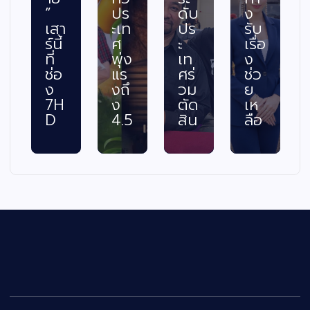
”
ปร
ดับ
ง
เสา
ะเท
ปร
รับ
ร์นี้
ศ
ะ
เรื่อ
ที่
พุ่ง
เท
ง
ช่อ
แร
ศร่
ช่ว
ง
งถึ
วม
ย
7H
ง
ตัด
เห
D
4.5
สิน
ลือ