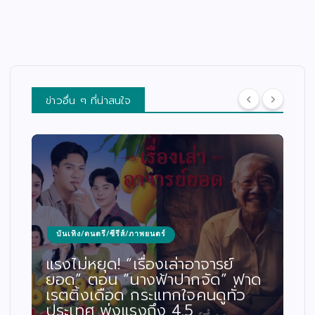
ข่าวอื่น ๆ ที่น่าสนใจ
บันเทิง/ดนตรี/ซีรีส์/ภาพยนตร์
แรงไม่หยุด! “เรื่องเล่าอาจารย์
ยอด” ตอน “นางฟ้าปากจัด” ฟาด
เรตติ้งเดือด กระแทกใจคนดูทั่ว
ประเทศ พุ่งแรงถึง 4.5