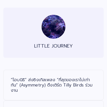
LITTLE JOURNEY
แ
น
ะ
“โอบนิธิ” ส่งซิงเกิลเพลง “ที่สุดของเราไม่เท่า
แ
น
กัน” (Asymmetry) ดึงเติร์ด Tilly Birds ร่วม
ว
งาน
เ
รื่
อ
ง