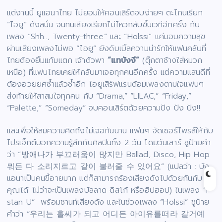
แต่งานนี้ ยูแอนาไทย ไม่ยอมให้คอนเสิร์ตจบง่ายๆ ตะโกนเรียก
“ไอยู” ดังสนั่น จนทนเสียงเรียกไม่ไหวกลับขึ้นเวทีอีกครั้ง กับ
เพลง “Shh.., Twenty-three” และ “Holssi” แค่มอบความสุข
ผ่านเสียงเพลงไม่พอ “ไอยู” ยังดับเบิ้ลความน่ารักให้แฟนคลับที่
ไทยต้องยิ้มแก้มแตก เจ้าตัวพา
“แทบังงี”
(ตุ๊กตาช้างใส่หมวก
เหนือ) ที่แฟนไทยเคยให้กลับมาเจอทุกคนอีกครั้ง แต่ความแสนดีที่
ต้องอวยยศซ้ำแล้วซ้ำอีก ไอยูเสิร์ฟแรนด้อมเพลงตามใจแฟนๆ
ส่งท้ายให้สาสมใจทุกคน กับ “Drama,” “LILAC,” “Friday,”
“Palette,” “Someday” จบคอนเสิร์ตด้วยความปัง ปัง ปัง!!
และเพื่อให้สมความคิดถึงไม่เจอกันนาน แฟนๆ จัดเซอร์ไพรส์ให้กับ
โปรเจ็กต์บอกความรู้สึกกับศิลปินทั้ง 2 วัน โดยวันเสาร์ ชูป้ายคำ
ว่า “방애나가 부끄러움이 많지만 Ballad, Disco, Hip Hop
뭐든 다 소리지르고 같이 불러줄 수 있어요” (แปลว่า : บัง
แอนาเป็นคนขี้อายมาก แต่ก็สามารถร้องเสียงดังไปด้วยกันกับ
คุณได้ ไม่ว่าจะเป็นเพลงบัลลาด ดิสโก้ หรือฮิปฮอป) ในเพลง “I
stan U” พร้อมชานท์เสียงดัง และในช่วงเพลง “Holssi” ชูป้าย
คำว่า “우리는 홀씨가 되고 어디든 아이유를떠라 갈거예