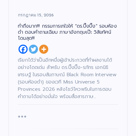
กรกฎาคม 15, 2026
ทำถึงมาก!!! กรรมการเทใจให้ “ดร.ปิ๊งปิ๊ง” รอบห้อง
ดำ ตอบคำถามเฉียบ ภาษาอังกฤษเป๊ะ วิสัยทัศน์
โดนสุด!!!
เรียกได้ว่าเป็นอีกหนึ่งผู้เข้าประกวดที่ทำผลงานได้
อย่างโดดเด่น สำหรับ ดร.ปิ๊งปิ๊ง-รภัทร เอกนิธิ
เศรษฐ์ ในรอบสัมภาษณ์ Black Room Interview
(รอบห้องดำ) ของเวที Miss Universe 5
Provinces 2026 หลังโชว์ไหวพริบในการตอบ
คำถามได้อย่างมั่นใจ พร้อมสื่อสารภาษ…