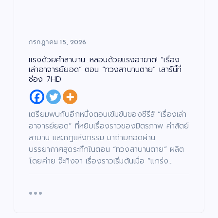
กรกฎาคม 15, 2026
แรงด้วยคำสาบาน…หลอนด้วยแรงอาฆาต! “เรื่อง
เล่าอาจารย์ยอด” ตอน “ทวงสาบานตาย” เสาร์นี้ที่
ช่อง 7HD
เตรียมพบกับอีกหนึ่งตอนเข้มข้นของซีรีส์ “เรื่องเล่า
อาจารย์ยอด” ที่หยิบเรื่องราวของมิตรภาพ คำสัตย์
สาบาน และกฎแห่งกรรม มาถ่ายทอดผ่าน
บรรยากาศสุดระทึกในตอน “ทวงสาบานตาย” ผลิต
โดยค่าย จ๊ะทิงจา เรื่องราวเริ่มต้นเมื่อ “แกร่ง…