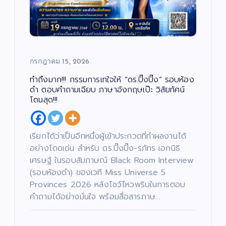
กรกฎาคม 15, 2026
ทำถึงมาก!!! กรรมการเทใจให้ “ดร.ปิ๊งปิ๊ง” รอบห้อง
ดำ ตอบคำถามเฉียบ ภาษาอังกฤษเป๊ะ วิสัยทัศน์
โดนสุด!!!
เรียกได้ว่าเป็นอีกหนึ่งผู้เข้าประกวดที่ทำผลงานได้
อย่างโดดเด่น สำหรับ ดร.ปิ๊งปิ๊ง-รภัทร เอกนิธิ
เศรษฐ์ ในรอบสัมภาษณ์ Black Room Interview
(รอบห้องดำ) ของเวที Miss Universe 5
Provinces 2026 หลังโชว์ไหวพริบในการตอบ
คำถามได้อย่างมั่นใจ พร้อมสื่อสารภาษ…