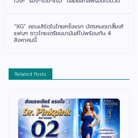
เจ๋ง!! “ร้อง-เต้น-แร็ป” ปล่อยสกิลพร้อมเดบิวต์
ว
เ
รื่
อ
ง
“XG” คอนเสิร์ตในไทยครั้งแรก บัตรหมดเกลี้ยง!!
แฟนๆ ชาวไทยเตรียมมามันส์ไปพร้อมกัน 4
สิงหาคมนี้
Related Posts