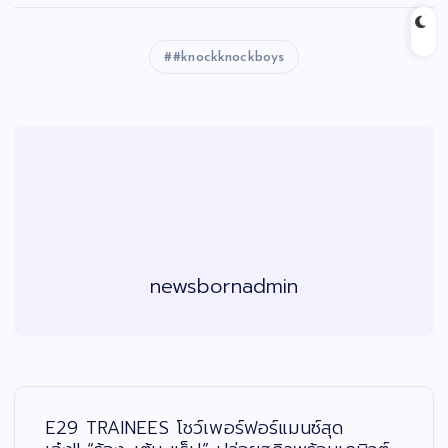
#knockknockboys
newsbornadmin
แ
น
ะ
E29 TRAINEES โชว์เพอร์ฟอร์แมนซ์สุด
แ
น