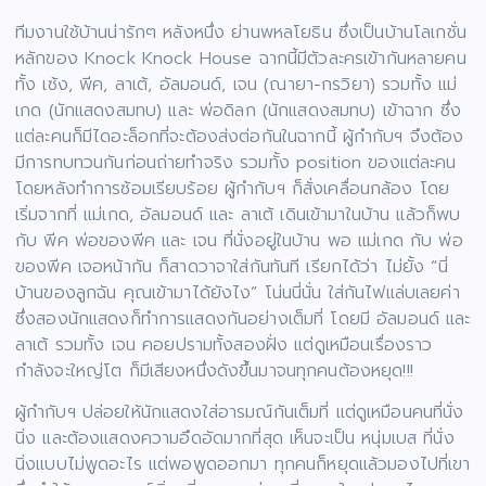
ทีมงานใช้บ้านน่ารักๆ หลังหนึ่ง ย่านพหลโยธิน ซึ่งเป็นบ้านโลเกชั่น
หลักของ Knock Knock House ฉากนี้มีตัวละครเข้ากันหลายคน
ทั้ง เซ้ง, พีค, ลาเต้, อัลมอนด์, เจน (ณายา-กรวิยา) รวมทั้ง แม่
เกด (นักแสดงสมทบ) และ พ่อดิลก (นักแสดงสมทบ) เข้าฉาก ซึ่ง
แต่ละคนก็มีไดอะล็อกที่จะต้องส่งต่อกันในฉากนี้ ผู้กำกับฯ จึงต้อง
มีการทบทวนกันก่อนถ่ายทำจริง รวมทั้ง position ของแต่ละคน
โดยหลังทำการซ้อมเรียบร้อย ผู้กำกับฯ ก็สั่งเคลื่อนกล้อง โดย
เริ่มจากที่ แม่เกด, อัลมอนด์ และ ลาเต้ เดินเข้ามาในบ้าน แล้วก็พบ
กับ พีค พ่อของพีค และ เจน ที่นั่งอยู่ในบ้าน พอ แม่เกด กับ พ่อ
ของพีค เจอหน้ากัน ก็สาดวาจาใส่กันทันที เรียกได้ว่า ไม่ยั้ง “นี่
บ้านของลูกฉัน คุณเข้ามาได้ยังไง” โน่นนี่นั่น ใส่กันไฟแล่บเลยค่า
ซึ่งสองนักแสดงก็ทำการแสดงกันอย่างเต็มที่ โดยมี อัลมอนด์ และ
ลาเต้ รวมทั้ง เจน คอยปรามทั้งสองฝั่ง แต่ดูเหมือนเรื่องราว
กำลังจะใหญ่โต ก็มีเสียงหนึ่งดังขึ้นมาจนทุกคนต้องหยุด!!!
ผู้กำกับฯ ปล่อยให้นักแสดงใส่อารมณ์กันเต็มที่ แต่ดูเหมือนคนที่นั่ง
นิ่ง และต้องแสดงความอึดอัดมากที่สุด เห็นจะเป็น หนุ่มเบส ที่นั่ง
นิ่งแบบไม่พูดอะไร แต่พอพูดออกมา ทุกคนก็หยุดแล้วมองไปที่เขา