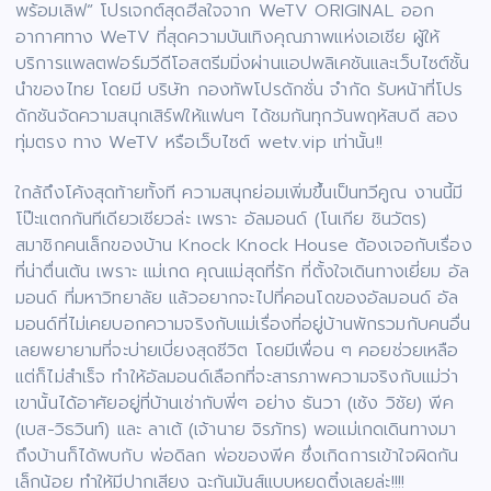
พร้อมเลิฟ” โปรเจกต์สุดฮีลใจจาก WeTV ORIGINAL ออก
อากาศทาง WeTV ที่สุดความบันเทิงคุณภาพแห่งเอเชีย ผู้ให้
บริการแพลตฟอร์มวีดีโอสตรีมมิ่งผ่านแอปพลิเคชันและเว็บไซต์ชั้น
นำของไทย โดยมี บริษัท กองทัพโปรดักชั่น จำกัด รับหน้าที่โปร
ดักชันจัดความสนุกเสิร์ฟให้แฟนๆ ได้ชมกันทุกวันพฤหัสบดี สอง
ทุ่มตรง ทาง WeTV หรือเว็บไซต์ wetv.vip เท่านั้น!!
ใกล้ถึงโค้งสุดท้ายทั้งที ความสนุกย่อมเพิ่มขึ้นเป็นทวีคูณ งานนี้มี
โป๊ะแตกกันทีเดียวเชียวล่ะ เพราะ อัลมอนด์ (โนเกีย ชินวัตร)
สมาชิกคนเล็กของบ้าน Knock Knock House ต้องเจอกับเรื่อง
ที่น่าตื่นเต้น เพราะ แม่เกด คุณแม่สุดที่รัก ที่ตั้งใจเดินทางเยี่ยม อัล
มอนด์ ที่มหาวิทยาลัย แล้วอยากจะไปที่คอนโดของอัลมอนด์ อัล
มอนด์ที่ไม่เคยบอกความจริงกับแม่เรื่องที่อยู่บ้านพักรวมกับคนอื่น
เลยพยายามที่จะบ่ายเบี่ยงสุดชีวิต โดยมีเพื่อน ๆ คอยช่วยเหลือ
แต่ก็ไม่สำเร็จ ทำให้อัลมอนด์เลือกที่จะสารภาพความจริงกับแม่ว่า
เขานั้นได้อาศัยอยู่ที่บ้านเช่ากับพี่ๆ อย่าง ธันวา (เซ้ง วิชัย) พีค
(เบส-วิธวินท์) และ ลาเต้ (เจ้านาย จิรภัทร) พอแม่เกดเดินทางมา
ถึงบ้านก็ได้พบกับ พ่อดิลก พ่อของพีค ซึ่งเกิดการเข้าใจผิดกัน
เล็กน้อย ทำให้มีปากเสียง ฉะกันมันส์แบบหยดติ๋งเลยล่ะ!!!!