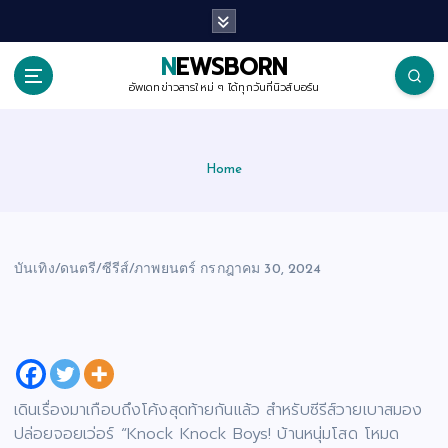
S
k
i
p
NEWSBORN
t
o
อัพเดทข่าวสารใหม่ ๆ ได้ทุกวันที่นิวส์บอร์น
c
o
n
t
e
Home
n
t
บันเทิง/ดนตรี/ซีรีส์/ภาพยนตร์
กรกฎาคม 30, 2024
เดินเรื่องมาเกือบถึงโค้งสุดท้ายกันแล้ว สำหรับซีรีส์วายเบาสมอง
ปล่อยจอยเว่อร์ “Knock Knock Boys! บ้านหนุ่มโสด โหมด