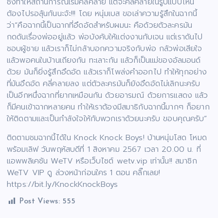
ซึ่งทำให้สถานการณ์เริ่มคลี่คลาย แต่จะคลี่คลายในรูปแบบไหน
ต้องไปรอลุ้นกันนะจ้ะ!!! โดย หนุ่มเบส ขอเล่าความรู้สึกในฉากนี้
ว่า“คือฉากนี้เป็นฉากที่อึดอัดสำหรับผมนะ คือด้วยตัวละครมัน
กดดันเรื่องพ่ออยู่แล้ว พ่อบังคับให้แต่งงานกับเจน แต่เราดันไป
ชอบผู้ชาย แล้วเราก็ไม่กล้าบอกความจริงกับพ่อ กลัวพ่อเสียใจ
แล้วพอคนในบ้านเถียงกัน ทะเลาะกัน แล้วก็เป็นแม่ของอัลมอนด์
ด้วย มันก็ยิ่งรู้สึกอึดอัด แล้วเราก็โพล่งคำออกไป ทำให้ทุกอย่าง
ที่มันอึดอัด คลี่คลายลง แต่ตัวละครมันก็ยังอึดอัดไม่เลิกนะครับ
เป็นอีกหนึ่งฉากที่ยากเหมือนกัน ด้วยอารมณ์ ด้วยการแสดง แล้ว
ก็มีคนเข้าฉากหลายคน ทำให้เราต้องมีสมาธิกับฉากนี้มากๆ ก็อยาก
ให้ติดตามและเป็นกำลังใจให้กับพวกเราด้วยนะครับ ขอบคุณครับ”
ติดตามชมฉากนี้ได้ใน Knock Knock Boys! บ้านหนุ่มโสด โหมด
พร้อมเลิฟ วันพฤหัสบดีที่ 1 สิงหาคม 2567 เวลา 20.00 น. ที่
แอพพลิเคชัน WeTV หรือเว็บไซต์ wetv.vip เท่านั้น!! สมาชิก
WeTV VIP ดู ล่วงหน้าก่อนใคร 1 ตอน คลิ๊กเลย!
https://bit.ly/KnockKnockBoys
Post Views:
555