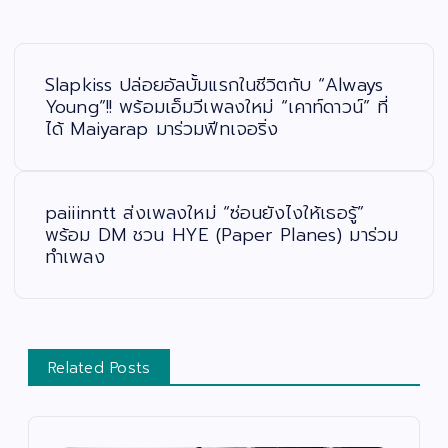
แ
น
ะ
Slapkiss ปล่อยอัลบั้มแรกในชีวิตกับ “Always
แ
น
Young”!! พร้อมเอ็มวีเพลงใหม่ “เคาท์ดาวน์” ที่
ว
ได้ Maiyarap มาร่วมฟีทเจอริ่ง
เ
รื่
อ
ง
paiiinntt ส่งเพลงใหม่ “ซ่อนยังไงให้เธอรู้”
พร้อม DM ชวน HYE (Paper Planes) มาร่วม
ทำเพลง
Related Posts