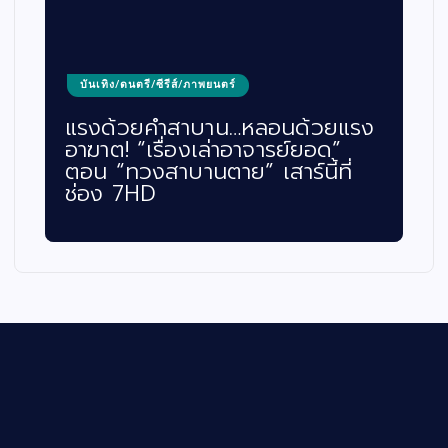
บันเทิง/ดนตรี/ซีรีส์/ภาพยนตร์
แรงด้วยคำสาบาน…หลอนด้วยแรง
อาฆาต! “เรื่องเล่าอาจารย์ยอด”
ตอน “ทวงสาบานตาย” เสาร์นี้ที่
ช่อง 7HD