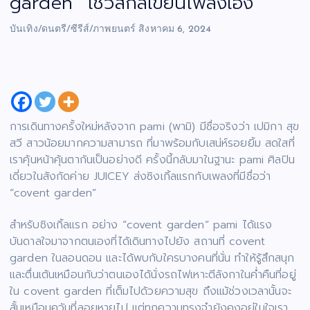
garden” โชว์สกิลเขียนเพลงเอง
บันเทิง/ดนตรี/ซีรีส์/ภาพยนตร์
สิงหาคม 6, 2024
การเดินทางครั้งใหม่หลังจาก pami (พามิ) มีชื่อจริงว่า เปมิกา สุข
สวี สาวน้อยมากความสามารถ ที่มาพร้อมกับเสน่ห์รอยยิ้ม สดใสที่
เราคุ้นหน้าคุ้นตากันเป็นอย่างดี ครั้งนี้กลับมาในฐานะ pami ศิลปิน
เดี่ยวในสังกัดค่าย JUICEY ส่งซิงเกิ้ลแรกกับเพลงที่มีชื่อว่า
“covent garden”
สำหรับซิงเกิ้ลแรก อย่าง “covent garden” pami ได้แรง
บันดาลใจมาจากตนเองที่ได้เดินทางไปยัง สถานที่ covent
garden ในลอนดอน และได้พบกับใครบางคนที่นั่น ทำให้รู้สึกสนุก
และตื่นเต้นเหมือนกับว่าตนเองได้นั่งรถไฟเหาะตีลังกาในค่ำคืนที่อยู่
ใน covent garden ที่เต็มไปด้วยความสุข ถึงแม้ช่วงเวลานั้นจะ
สั้นเหมือนควันที่ลอยหายไป แต่ทุกความทรงจำยังคงอยู่ในใจเรา