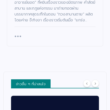
อาจารย์ยอด” ที่หยิบเรื่องราวของมิตรภาพ คำสัตย์
สาบาน และกฎแห่งกรรม มาถ่ายทอดผ่าน
บรรยากาศสุดระทึกในตอน “ทวงสาบานตาย” ผลิต
โดยค่าย จ๊ะทิงจา เรื่องราวเริ่มต้นเมื่อ “แกร่ง…
ข่าวอื่น ๆ ที่น่าสนใจ