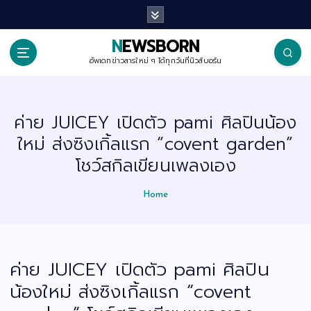
S
k
i
p
NEWSBORN
t
o
อัพเดทข่าวสารใหม่ ๆ ได้ทุกวันที่นิวส์บอร์น
c
o
n
t
ค่าย JUICEY เปิดตัว pami ศิลปินน้อง
e
n
ใหม่ ส่งซิงเกิ้ลแรก “covent garden”
t
โชว์สกิลเขียนเพลงเอง
Home
ค่าย JUICEY เปิดตัว pami ศิลปิน
น้องใหม่ ส่งซิงเกิ้ลแรก “covent