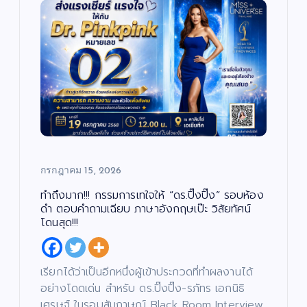
กรกฎาคม 15, 2026
ทำถึงมาก!!! กรรมการเทใจให้ “ดร.ปิ๊งปิ๊ง” รอบห้อง
ดำ ตอบคำถามเฉียบ ภาษาอังกฤษเป๊ะ วิสัยทัศน์
โดนสุด!!!
เรียกได้ว่าเป็นอีกหนึ่งผู้เข้าประกวดที่ทำผลงานได้
อย่างโดดเด่น สำหรับ ดร.ปิ๊งปิ๊ง-รภัทร เอกนิธิ
เศรษฐ์ ในรอบสัมภาษณ์ Black Room Interview