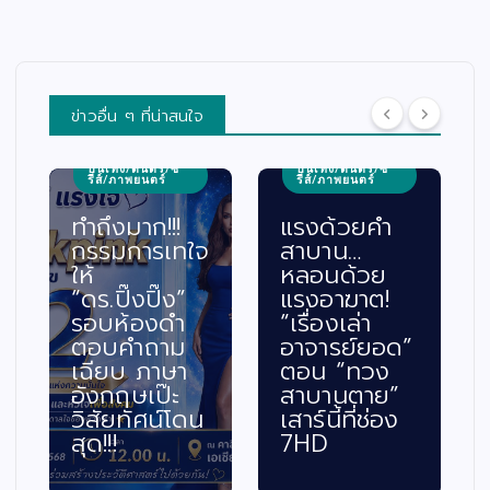
ข่าวอื่น ๆ ที่น่าสนใจ
บันเทิง/ดนตรี/ซี
บันเทิง/ดนตรี/ซี
รีส์/ภาพยนตร์
รีส์/ภาพยนตร์
ทำถึงมาก!!!
แรงด้วยคำ
กรรมการเทใจ
สาบาน…
ให้
หลอนด้วย
“ดร.ปิ๊งปิ๊ง”
แรงอาฆาต!
รอบห้องดำ
“เรื่องเล่า
ตอบคำถาม
อาจารย์ยอด”
เฉียบ ภาษา
ตอน “ทวง
อังกฤษเป๊ะ
สาบานตาย”
วิสัยทัศน์โดน
เสาร์นี้ที่ช่อง
สุด!!!
7HD