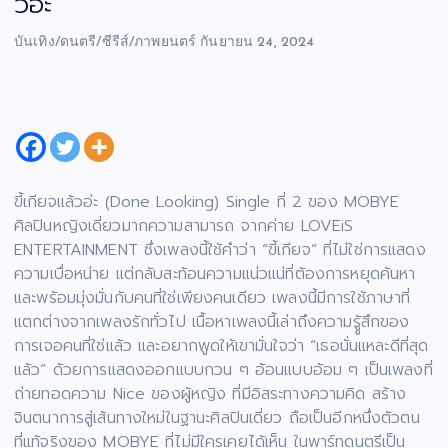
วอ่ะ”
บันเทิง/ดนตรี/ซีรีส์/ภาพยนตร์
กันยายน 24, 2024
ขี้เกียจแล้วอ่ะ (Done Looking) Single ที่ 2 ของ MOBYE
ศิลปินหญิงเดี่ยวมากความสามารถ จากค่าย LOVEiS
ENTERTAINMENT ซึ่งเพลงนี้ใช้คำว่า “ขี้เกียจ” ที่ไม่ใช่การแสดง
ความเบื่อหน่าย แต่กลับสะท้อนความแน่วแน่ที่ต้องการหยุดค้นหา
และพร้อมมุ่งมั่นกับคนที่ใช่เพียงคนเดียว เพลงนี้มีการใช้ภาษาที่
แตกต่างจากเพลงรักทั่วไป เนื้อหาเพลงนี้เล่าถึงความรูู้สึกของ
การเจอคนที่ใช่แล้ว และอยากพูดให้เขามั่นใจว่า “เธอนั่นแหละดีที่สุด
แล้ว” ด้วยการแสดงออกแบบกวน ๆ อ้อนแบบอ้อม ๆ เป็นเพลงที่
ถ่ายทอดความ Nice ของผู้หญิง ที่มีอิสระทางความคิด สร้าง
จินตนาการสู่เส้นทางใหม่ในฐานะศิลปินเดี่ยว ถือเป็นอีกหนึ่งตัวตน
ที่แท้จริงของ MOBYE ที่ไม่มีใครเคยได้เห็น ในพาร์ทดนตรีเป็น