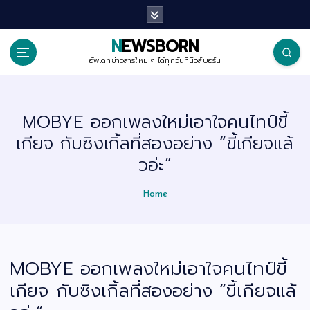
S
k
i
p
NEWSBORN
t
o
อัพเดทข่าวสารใหม่ ๆ ได้ทุกวันที่นิวส์บอร์น
c
o
n
t
MOBYE ออกเพลงใหม่เอาใจคนไทป์ขี้
e
n
เกียจ กับซิงเกิ้ลที่สองอย่าง “ขี้เกียจแล้
t
วอ่ะ”
Home
MOBYE ออกเพลงใหม่เอาใจคนไทป์ขี้
เกียจ กับซิงเกิ้ลที่สองอย่าง “ขี้เกียจแล้