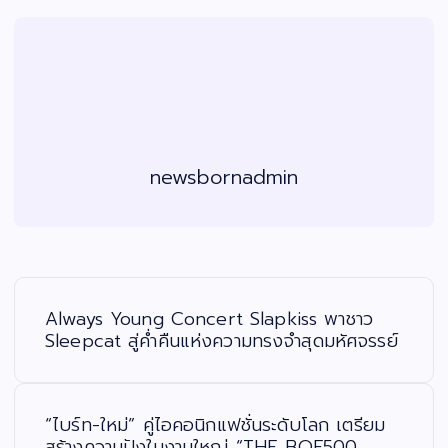
newsbornadmin
แ
น
ะ
Always Young Concert Slapkiss พาชาว
แ
น
Sleepcat สู่ค่ำคืนแห่งความทรงจำสุดมหัศจรรย์
ว
เ
รื่
อ
ง
“ไบร์ท-ใหม่” คู่ไอคอนิกแฟชั่นระดับโลก เตรียม
สร้างความปังในงานใหญ่ “THE BOF500