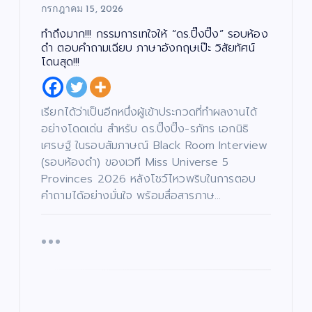
กรกฎาคม 15, 2026
ทำถึงมาก!!! กรรมการเทใจให้ “ดร.ปิ๊งปิ๊ง” รอบห้อง
ดำ ตอบคำถามเฉียบ ภาษาอังกฤษเป๊ะ วิสัยทัศน์
โดนสุด!!!
เรียกได้ว่าเป็นอีกหนึ่งผู้เข้าประกวดที่ทำผลงานได้
อย่างโดดเด่น สำหรับ ดร.ปิ๊งปิ๊ง-รภัทร เอกนิธิ
เศรษฐ์ ในรอบสัมภาษณ์ Black Room Interview
(รอบห้องดำ) ของเวที Miss Universe 5
Provinces 2026 หลังโชว์ไหวพริบในการตอบ
คำถามได้อย่างมั่นใจ พร้อมสื่อสารภาษ…