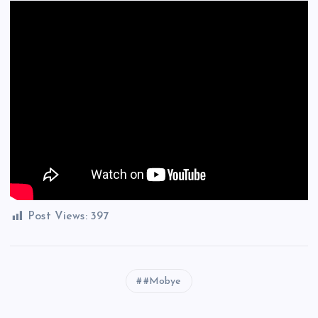
Post Views:
397
#Mobye