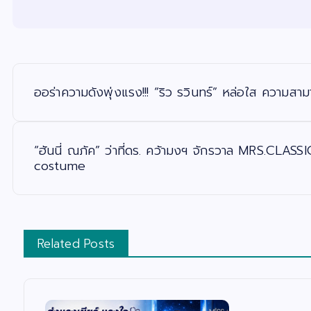
แ
น
ะ
ออร่าความดังพุ่งแรง!!! “ริว รวินทร์” หล่อใส ความสา
แ
น
ว
เ
รื่
อ
“ฮันนี่ ณภัค” ว่าที่ดร. คว้ามงฯ จักรวาล MRS.CL
ง
costume
Related Posts