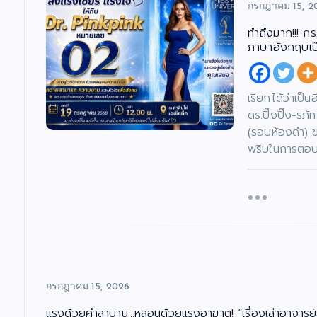
กรกฎาคม 15, 2
ทำถึงมาก!!! ก
ภาษาอังกฤษเป๊ะ
เรียกได้ว่าเป็
ดร.ปิ๊งปิ๊ง-ร
(รอบห้องดำ) 
พริบในการตอบค
กรกฎาคม 15, 2026
แรงด้วยคำสาบาน…หลอนด้วยแรงอาฆาต! “เรื่องเล่าอาจารย์