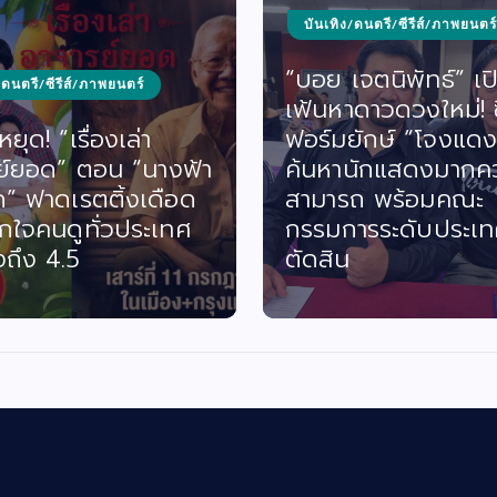
บันเทิง/ดนตรี/ซีรีส์/ภาพยนตร์
“บอย เจตนิพัทธ์” เป
/ดนตรี/ซีรีส์/ภาพยนตร์
เฟ้นหาดาวดวงใหม่! ซี
ยุด! “เรื่องเล่า
ฟอร์มยักษ์ “โจงแดง
ย์ยอด” ตอน “นางฟ้า
ค้นหานักแสดงมากค
ด” ฟาดเรตติ้งเดือด
สามารถ พร้อมคณะ
กใจคนดูทั่วประเทศ
กรรมการระดับประเท
งถึง 4.5
ตัดสิน