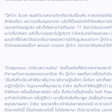
“บุ๊คโกะ รับบท หมอทํานายความรักเกี่ยวกับเรื่องหิน คาแรคเตอร
สักซีนเดียว เพราะทุกซีนสนุกมากค่ะ แล้วก็เป็นหนังรักที่ส่งเสริมการ
ประเทศไทยอยู่แล้ว แล้วก็เดินทางไปเกือบทุก 77 จังหวัดในประเทศไทย 
อะไรที่น่าค้นหา แล้วก็บางจุดเราไม่รู้จริงๆ ว่าในประเทศไทยของเรา มัน
แมนติกที่มีรสชาติของกลิ่นอายของความรักในรูปแบบต่างๆ บุ๊คโกะเชื่อว
ตัวนักแสดงคนอื่นๆ พระเอก นางเอก บุ๊คโกะ อยากจะให้ทุกคนได้เข้าไ
“Endpresso ปณิธานหวานน้อย” ยังเป็นหนังที่มีหลากหลายรสชาติ รว
ท้าทายด้านการแสดงของเขาด้วย ซึ่ง บุ๊คโกะ เผยถึงฉากที่ประทับใจที่ส
“เป็นซีนที่จะต้องทําให้เขาเชื่อว่าเรามีความรู้ในสิ่งๆ นี้จริงๆ 
จะรู้จักบุ๊คโกะ ในฐานะคนที่สนุกสนาน ร่าเริง มันก็จะทําให้คนรู้สึกว
ทําให้คนๆ หนึ่งเชื่อในศาสตร์ๆ หนึ่ง ซึ่งถือว่าเป็นอีกหนึ่ง Soft
จะทํายังไงให้คนๆ หนึ่งรู้สึกว่า เขาเชื่อกับสิ่งที่เราพูด อันนี้มันท้
สนุกสนานเฮฮา ร่าเริง พอเวลาที่เราเข้าอินในคาแรคเตอร์ เขาอาจจะติดภ
ตัวละครตัวนี้ เป็นนักแสดงตัวนี้ ไม่ใช่แค่เขานะ ตัวเราเองด้วย เวลา