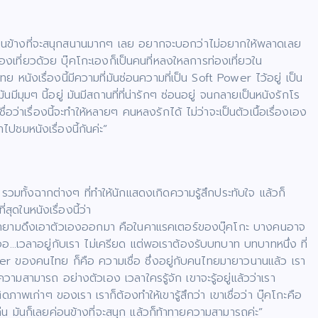
์ค่อนข้างที่จะสนุกสนานมากๆ เลย อยากจะบอกว่าไม่อยากให้พลาดเลย
ท่องเที่ยวด้วย บุ๊คโกะเองก็เป็นคนที่หลงใหลการท่องเที่ยวใน
หนังเรื่องนี้มีความที่มันซ่อนความที่เป็น Soft Power ไว้อยู่ เป็น
มีมุมๆ นี้อยู่ มันมีสถานที่ที่น่ารักๆ ซ่อนอยู่ จนกลายเป็นหนังรักโร
่าเรื่องนี้จะทําให้หลายๆ คนหลงรักได้ ไม่ว่าจะเป็นตัวเนื้อเรื่องเอง
ปชมหนังเรื่องนี้กันค่ะ”
มทั้งฉากต่างๆ ที่ทำให้นักแสดงเกิดความรู้สึกประทับใจ แล้วก็
ุดในหนังเรื่องนี้ว่า
แล้วก็พยายามดึงเอาตัวเองออกมา คือในคาแรคเตอร์ของบุ๊คโกะ บางคนอาจ
่า เออ…เวลาอยู่กับเรา ไม่เครียด แต่พอเราต้องรับบทบาท บทบาทหนึ่ง ที่
 Power ของคนไทย ก็คือ ความเชื่อ ซึ่งอยู่กับคนไทยมายาวนานแล้ว เรา
าทายความสามารถ อย่างตัวเอง เวลาใครรู้จัก เขาจะรู้อยู่แล้วว่าเรา
าพเก่าๆ ของเรา เราก็ต้องทําให้เขารู้สึกว่า เขาเชื่อว่า บุ๊คโกะคือ
เล่น มันก็เลยค่อนข้างที่จะสนุก แล้วก็ท้าทายความสามารถค่ะ”