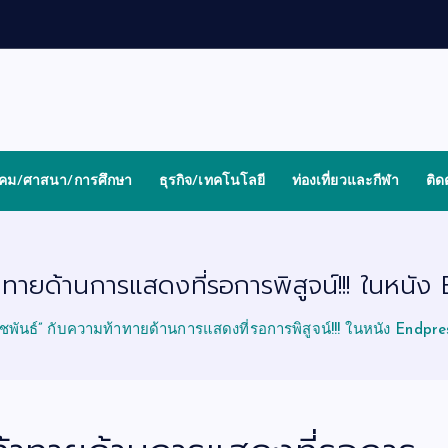
งคม/ศาสนา/การศึกษา
ธุรกิจ/เทคโนโลยี
ท่องเที่ยวและกีฬา
ติด
ท้าทายด้านการแสดงที่รอการพิสูจน์!!! ในห
นัชพันธ์” กับความท้าทายด้านการแสดงที่รอการพิสูจน์!!! ในหนัง Endp