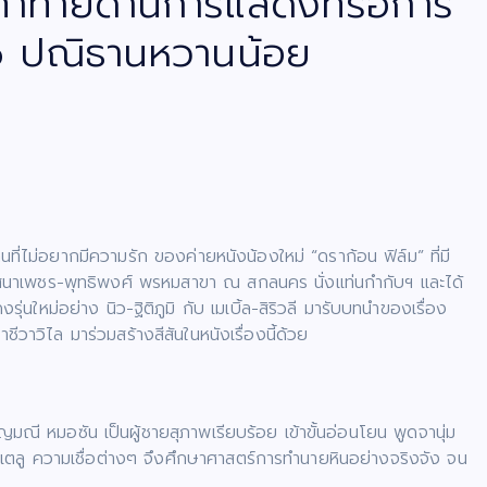
มท้าทายด้านการแสดงที่รอการ
so ปณิธานหวานน้อย
ไม่อยากมีความรัก ของค่ายหนังน้องใหม่ “ดราก้อน ฟิล์ม” ที่มี
เสนาเพชร-พุทธิพงศ์ พรหมสาขา ณ สกลนคร นั่งแท่นกำกับฯ และได้
่นใหม่อย่าง นิว-ฐิติภูมิ กับ เมเบิ้ล-สิริวลี มารับบทนำของเรื่อง
าวิไล มาร่วมสร้างสีสันในหนังเรื่องนี้ด้วย
ญมณี หมอซัน เป็นผู้ชายสุภาพเรียบร้อย เข้าขั้นอ่อนโยน พูดจานุ่ม
มูเตลู ความเชื่อต่างๆ จึงศึกษาศาสตร์การทำนายหินอย่างจริงจัง จน