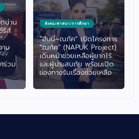
ิดม่าน
สังคม/ศาสนา/การศึกษา
รีส์
”
“ฮันนี่–ณภัค” เปิดโครงการ
วาม
“ณภัค” (NAPUK Project)
เดินหน้าช่วยเหลือผู้ยากไร้
ศร่วม
และผู้ประสบภัย พร้อมเปิด
ช่องทางรับเรื่องช่วยเหลือ