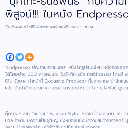
“บุ๊คโกะ-ธนัชพันธ์” กับควา
พิสูจน์!!! ในหนัง Endpres
บันเทิง/ดนตรี/ซีรีส์/ภาพยนตร์
พฤศจิกายน 5, 2024
“Endpresso ปณิธานหวานน้อย” หนังรักรูปแบบใหม่ หนังรักของคนที่
โต้โผอย่าง CEO สาวคนเก่ง โบว์-กัญธนัช กิตติถิรธรรม โดยมี 
นีโน่ รัฐบาล ทำหน้าที่ Exclusive Producer ที่นอกจากจะนำนักแสดงรุ
แล้ว ยังนำนักแสดงมากความสามารถอย่าง บุ๊คโกะ-ธนัชพันธ์ บูรณาชีว
บุ๊คโกะ รับบท “หมอซัน” Fashion Stylist สายเครื่องประดับ และ อั
นวล ใจเย็น มีความเป็นผู้ใหญ่ ซึ่งหมอซันยังมีความสนใจในศาสตร์ 
กลายเป็นอีกเอกลักษณ์ที่ทำให้เขามีชื่อเสียงในวงการ