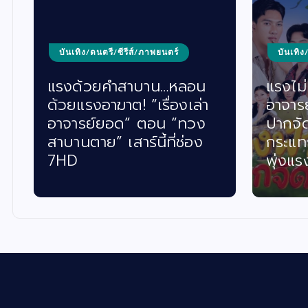
บันเทิง/ดนตรี/ซีรีส์/ภาพยนตร์
บันเทิง
แรงด้วยคำสาบาน…หลอน
แรงไม่ห
ด้วยแรงอาฆาต! “เรื่องเล่า
อาจาร
อาจารย์ยอด” ตอน “ทวง
ปากจั
สาบานตาย” เสาร์นี้ที่ช่อง
กระแท
7HD
พุ่งแร