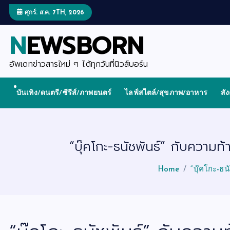
S
k
ศุกร์. ส.ค. 7TH, 2026
i
p
NEWSBORN
t
o
c
o
อัพเดทข่าวสารใหม่ ๆ ได้ทุกวันที่นิวส์บอร์น
n
t
e
บันเทิง/ดนตรี/ซีรีส์/ภาพยนตร์
ไลฟ์สไตล์/สุขภาพ/อาหาร
สั
n
t
“บุ๊คโกะ-ธนัชพันธ์” กับความ
Home
“บุ๊คโกะ-ธ