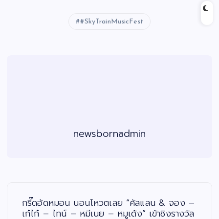
#SkyTrainMusicFest
newsbornadmin
แ
น
ะ
กรี๊ดอัดหมอน นอนโหวตเลย “คัลแลน & จอง –
แ
น
เก๋ไก๋ – ไทน์ – หมีเนย – หมูเด้ง” เข้าชิงรางวัล
ว