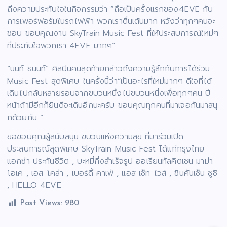
ถึงความประทับใจในกิจกรรมว่า “ถือเป็นครั้งแรกของ4EVE กับ
การเพอร์ฟอร์มในรถไฟฟ้า พวกเราตื่นเต้นมาก หวังว่าทุกๆคนจะ
ชอบ ขอบคุณงาน SkyTrain Music Fest ที่ให้ประสบการณ์ใหม่ๆ
ที่ประทับใจพวกเรา 4EVE มากๆ”
“นนท์ ธนนท์” ศิลปินคนสุดท้ายกล่าวถึงความรู้สึกกับการได้ร่วม
Music Fest สุดพิเศษ ในครั้งนี้ว่า“เป็นอะไรที่ใหม่มากๆ ดีใจที่ได้
เดินไปกลับหลายรอบจากขบวนหนึ่งไปขบวนหนึ่งเพื่อทุกๆคน ปี
หน้าถ้ามีอีกก็ยินดีจะเดินอีกนะครับ ขอบคุณทุกคนที่มาเจอกันมาสนุ
กด้วยกัน ”
ขอขอบคุณผู้สนับสนุน ขบวนเเห่งความสุข ที่มาร่วมเปิด
ประสบการณ์สุดพิเศษ SkyTrain Music Fest ได้แก่กรุงไทย-
แอกซ่า ประกันชีวิต , บะหมี่กึ่งสำเร็จรูป ออเรียนทัลคิตเชน มาม่า
โอเค , เอส โคล่า , เบอร์ดี้ คาเฟ่ , แอส เซ็ท ไวส์ , ชินคันเซ็น ซูชิ
, HELLO 4EVE
Post Views:
980