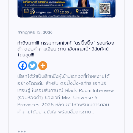
กรกฎาคม 15, 2026
ทำถึงมาก!!! กรรมการเทใจให้ “ดร.ปิ๊งปิ๊ง” รอบห้อง
ดำ ตอบคำถามเฉียบ ภาษาอังกฤษเป๊ะ วิสัยทัศน์
โดนสุด!!!
เรียกได้ว่าเป็นอีกหนึ่งผู้เข้าประกวดที่ทำผลงานได้
อย่างโดดเด่น สำหรับ ดร.ปิ๊งปิ๊ง-รภัทร เอกนิธิ
เศรษฐ์ ในรอบสัมภาษณ์ Black Room Interview
(รอบห้องดำ) ของเวที Miss Universe 5
Provinces 2026 หลังโชว์ไหวพริบในการตอบ
คำถามได้อย่างมั่นใจ พร้อมสื่อสารภาษ…