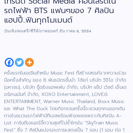
เทรนด์ Social Media คอนเสิร์ตใน
รถไฟฟ้า BTS แฟนๆของ 7 ศิลปิน
แฮปปี้..ฟินทุกโมเมนต์
บันเทิง/ดนตรี/ซีรีส์/ภาพยนตร์
ธันวาคม 6, 2024
ครั้งแรกในเอเชียสำหรับ Music Fest ที่สร้างสรรค์จากความร่วม
มือครั้งสำคัญ ของ 8 พันธมิตรชั้นนำ ได้แก่ บริษัท วีจีไอ จำกัด
(มหาชน), บริษัท กู๊ดธิงแฮพเพ่น จำกัด, บริษัท แซ๊ป เวิลด์ เอ็นเต
อร์เทนเม้นท์ จำกัด, XOXO Entertainment, LOVEiS
ENTERTAINMENT, Warner Music Thailand, Boxx Music
และ What The Duck โดยกิจกรรมครั้งนี้จะชวนทุกคนออกเดิน
ทางในขบวนรถไฟฟ้าบีทีเอสพร้อมฟังเพลงเพราะกับศิลปิน A-
List การันตีเอเนอร์จี้ความสุขที่ไม่ซ้ำใครใน “SkyTrain Music
Fest” ซึ่ง 7 ศิลปินแบ่งรอบการแสดงเป็น 7 รอบ (1 รอบ ต่อ 1