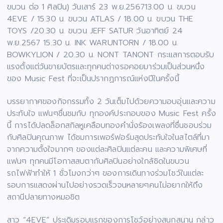
ขบวน ต่อ 1 ศิลปิน) วันเสาร์ 23 พ.ย.256713.00 น. ขบวน
4EVE / 15.30 น. ขบวน ATLAS / 18.00 น. ขบวน THE
TOYS /20.30 น. ขบวน JEFF SATUR วันอาทิตย์ 24
พ.ย.2567 15.30 น. INK WARUNTORN / 18.00 น.
BOWKYLION / 20.30 น. NONT TANONT กระแสการตอบรับ
แรงตั้งแต่วันขายบัตรและทุกคนต่างรอคอยมาร่วมเป็นส่วนหนึ่ง
ของ Music Fest ที่จะเป็นปรากฏการณ์แห่งปีในครั้งนี้
บรรยากาศของกิจกรรมทั้ง 2 วันเต็มไปด้วยความอบอุ่นและความ
ประทับใจ แฟนๆชื่นชมกับ ทุกองค์ประกอบของ Music Fest ครั้ง
นี้ การได้ปลดล็อกสกิลหูเคลือบทองคำนั่งร้องเพลงที่ชื่นชอบร่วม
กับศิลปินคุณภาพ ได้ชมการเพอร์ฟอร์มสุดประทับใจในสไตล์ที่มา
จากความตั้งใจมากๆ ของแต่ละศิลปินแต่ละคน และความพิเศษที่
แฟนๆ ทุกคนมีโอกาสสบตากับศิลปินอย่างใกล้ชิดในขบวน
รถไฟฟ้าทำให้ 1 ชั่วโมงกว่าๆ ของการเดินทางร่วมโชว์ในแต่ละ
รอบการแสดงผ่านไปอย่างรวดเร็วจนหลายๆคนไม่อยากให้ถึง
สถานีปลายทางหมอชิต
สาว “4EVE” ประเดิมรอบแรกของการโชว์อย่างสนุกสนาน กล่าว