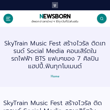
S
k
i
p
NEWSBORN
t
o
อัพเดทข่าวสารใหม่ ๆ ได้ทุกวันที่นิวส์บอร์น
c
o
n
t
SkyTrain Music Fest สร้างไวรัล ติดเท
e
n
รนด์ Social Media คอนเสิร์ตใน
t
รถไฟฟ้า BTS แฟนๆของ 7 ศิลปิน
แฮปปี้..ฟินทุกโมเมนต์
Home
SkyTrain Music Fest สร้างไวรัล ติด