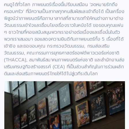
คนดูได้ทั่วโลก ภาพยนตร์เรื่องนี้เปรียบเสมือน ‘จดหมายรักถึง
ครอบครัว’ ที่มีความเป็นสากลทุกคนสัมผัสและเข้าถึงได้ เป็นเครื่อง
พิสูจน์ว่าภาพยนตร์คือภาษาสากลที่สามารถทำให้คนต่างภาษาต่าง
วัฒนธรรมเข้าใจและเชื่อมโยงเรื่องราวในหนังได้ ขอขอบคุณแฟน
ๆ ชาวไทยที่คอยสนับสนุนพวกเราอย่างต่อเนื่องและเชื่อมั่นในตัว
พวกเราเสมอมา ขอแสดงความยินดีกับภาพยนตร์ทั้ง 5 เรื่องที่ได้
เข้าชิง และขอขอบคุณ กระทรวงวัฒนธรรม, กรมส่งเสริม
วัฒนธรรม, คณะกรรมการยุทธศาสตร์ซอฟต์พาวเวอร์แห่งชาติ
(THACCA), สมาพันธ์สมาคมภาพยนตร์แห่งชาติ และสำนักงานส่ง
เสริมเศรษฐกิจสร้างสรรค์ (CEA) ที่เป็นส่วนสำคัญในการร่วมผลัก
ดันและส่งเสริมภาพยนตร์ไทยให้ได้ไปสู่เวทีระดับโลก