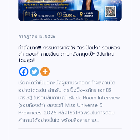
กรกฎาคม 15, 2026
ทำถึงมาก!!! กรรมการเทใจให้ “ดร.ปิ๊งปิ๊ง” รอบห้อง
ดำ ตอบคำถามเฉียบ ภาษาอังกฤษเป๊ะ วิสัยทัศน์
โดนสุด!!!
เรียกได้ว่าเป็นอีกหนึ่งผู้เข้าประกวดที่ทำผลงานได้
อย่างโดดเด่น สำหรับ ดร.ปิ๊งปิ๊ง-รภัทร เอกนิธิ
เศรษฐ์ ในรอบสัมภาษณ์ Black Room Interview
(รอบห้องดำ) ของเวที Miss Universe 5
Provinces 2026 หลังโชว์ไหวพริบในการตอบ
คำถามได้อย่างมั่นใจ พร้อมสื่อสารภาษ…