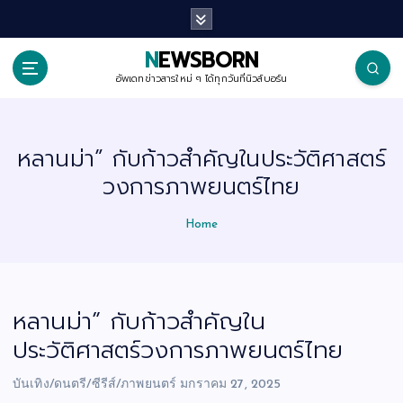
S
k
i
p
NEWSBORN
t
o
อัพเดทข่าวสารใหม่ ๆ ได้ทุกวันที่นิวส์บอร์น
c
o
n
t
หลานม่า” กับก้าวสำคัญในประวัติศาสตร์
e
n
วงการภาพยนตร์ไทย
t
Home
หลานม่า” กับก้าวสำคัญใน
ประวัติศาสตร์วงการภาพยนตร์ไทย
บันเทิง/ดนตรี/ซีรีส์/ภาพยนตร์
มกราคม 27, 2025