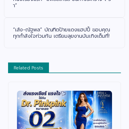
ว
า”
เ
รื่
อ
ง
“เล้ง-ณัฐพล” บัณฑิตป้ายแดงแฮปปี้ ขอบคุณ
ทุกกำลังใจท่วมท้น เตรียมลุยงานบันเทิงเต็มที่!
Related Posts