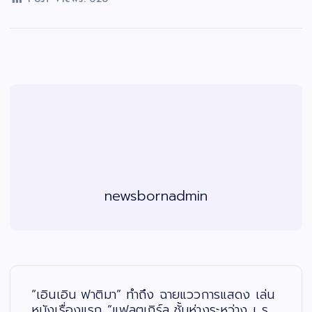
newsbornadmin
แ
น
ะ
“เอินเอิน ฟาติมา” ทำถึง ฉายแววการแสดง เล่น
แ
น
หนังเรื่องแรก “แฟลตเกิร์ล ชั้นห่างระหว่าง เ ร