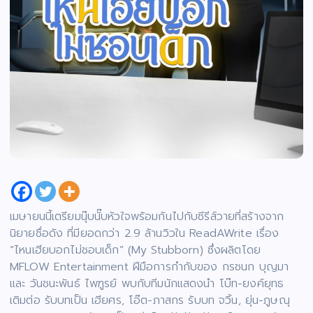
เมษายนนี้เตรียมนุ๊บนั๊บหัวใจพร้อมกันไปกับซีรีส์วายที่สร้างจาก
นิยายชื่อดัง ที่มียอดกว่า 2.9 ล้านวิวใน ReadAWrite เรื่อง
“ไหนเฮียบอกไม่ชอบเด็ก” (My Stubborn) ซึ่งผลิตโดย
MFLOW Entertainment ฝีมือการกำกับของ กรชนก บุญมา
และ วันชนะพันธ์ ไพฑูรย์ พบกับทีมนักแสดงนำ โบ๊ท-ยงค์ยุทธ
เติมต่อ รับบทเป็น เฮียศร, โอ๊ต-ภาสกร รับบท จวิ้น, ยุ่น-ภูษณุ