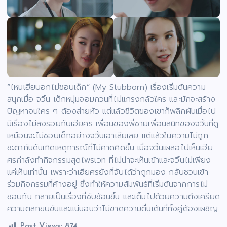
“ไหนเฮียบอกไม่ชอบเด็ก” (My Stubborn) เรื่องเริ่มต้นความ
สนุกเมื่อ จวิ้น เด็กหนุ่มจอมกวนที่ไม่แกรงกลัวใคร และมักจะสร้าง
ปัญหาจนใคร ๆ ต้องส่ายหัว แต่แล้วชีวิตของเขาก็พลิกผันเมื่อไป
มีเรื่องไม่ลงรอยกับเฮียศร เพื่อนของพี่ชายเพื่อนสนิทของจวิ้นที่ดู
เหมือนจะไม่ชอบเด็กอย่างจวิ้นเอาเสียเลย แต่แล้วในความไม่ถูก
ชะตากันดันเกิดเหตุการณ์ที่ไม่คาดคิดขึ้น เมื่อจวิ้นเผลอไปเห็นเฮีย
ศรกำลังทำกิจกรรมสุดไพรเวท ที่ไม่น่าจะเห็นเข้าและจวิ้นไม่เพียง
แค่เห็นเท่านั้น เพราะว่าเฮียศรยังที่จับได้ว่าถูกมอง กลับชวนเข้า
ร่วมกิจกรรมที่ค้างอยู่ ซึ่งทำให้ความสัมพันธ์ที่เริ่มต้นจากการไม่
ชอบกัน กลายเป็นเรื่องที่ชับช้อนขึ้น และเต็มไปด้วยความตึงเครียด
ความตลกขบขันและแน่นอนว่าไม่ขาดความตื่นเต้นที่ทั้งคู่ต้องเผชิญ
Post Views:
874