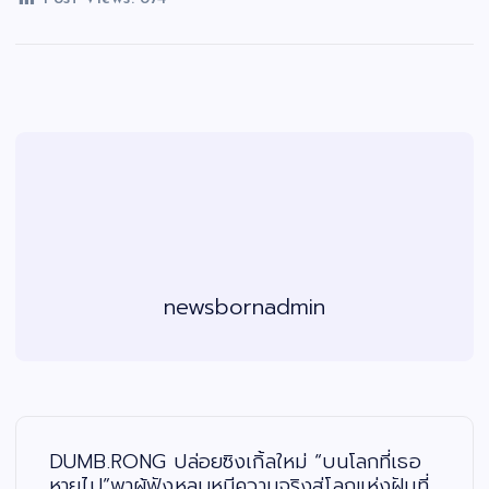
newsbornadmin
แ
น
ะ
DUMB.RONG ปล่อยซิงเกิ้ลใหม่ “บนโลกที่เธอ
แ
น
หายไป”พาผู้ฟังหลบหนีความจริงสู่โลกแห่งฝันที่