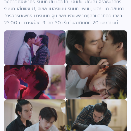
วงศาวณิชชากร รับบทเป็น เฮียไท, ปันปัน-ปัณณ์ จิราธนาภัทร
รับบท เฮียแชมป์, มิเชล เบอร์แมน รับบท เพนนี, ปอย-เฌอลินณ์
ไกรอารยะพัทธ์ มารับบท จูน ฯลฯ ห้ามพลาดทุกวันอาทิตย์ เวลา
23.00 น. ทางช่อง 9 กด 30 เริ่มวันอาทิตย์ที่ 20 เมษายนนี้