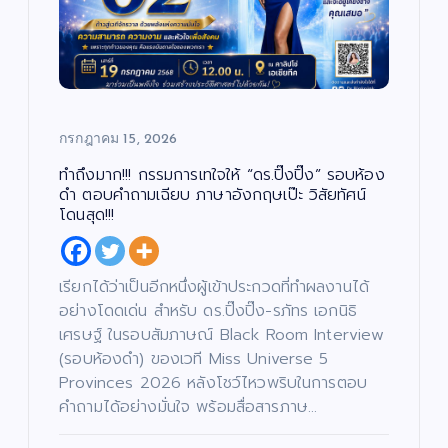
กรกฎาคม 15, 2026
ทำถึงมาก!!! กรรมการเทใจให้ “ดร.ปิ๊งปิ๊ง” รอบห้อง
ดำ ตอบคำถามเฉียบ ภาษาอังกฤษเป๊ะ วิสัยทัศน์
โดนสุด!!!
เรียกได้ว่าเป็นอีกหนึ่งผู้เข้าประกวดที่ทำผลงานได้
อย่างโดดเด่น สำหรับ ดร.ปิ๊งปิ๊ง-รภัทร เอกนิธิ
เศรษฐ์ ในรอบสัมภาษณ์ Black Room Interview
(รอบห้องดำ) ของเวที Miss Universe 5
Provinces 2026 หลังโชว์ไหวพริบในการตอบ
คำถามได้อย่างมั่นใจ พร้อมสื่อสารภาษ…