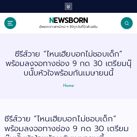
S
k
i
p
NEWSBORN
t
o
อัพเดทข่าวสารใหม่ ๆ ได้ทุกวันที่นิวส์บอร์น
c
o
n
t
ซีรีส์วาย “ไหนเฮียบอกไม่ชอบเด็ก”
e
n
พร้อมลงจอทางช่อง 9 กด 30 เตรียมนุ๊
t
บนั๊บหัวใจพร้อมกันเมษายนนี้
Home
ซีรีส์วาย “ไหนเฮียบอกไม่ชอบเด็ก”
พร้อมลงจอทางช่อง 9 กด 30 เตรียม