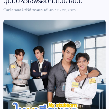
นุ๊บนั๊บหัวใจพร้อมกันเมษายนนี้
บันเทิง/ดนตรี/ซีรีส์/ภาพยนตร์
เมษายน 22, 2025