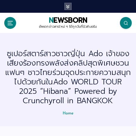
S
k
i
p
NEWSBORN
t
o
อัพเดทข่าวสารใหม่ ๆ ได้ทุกวันที่นิวส์บอร์น
c
o
n
t
ซูเปอร์สตาร์สาวชาวญี่ปุ่น Ado เจ้าของ
e
n
เสียงร้องทรงพลังส่งคลิปสุดพิเศษชวน
t
แฟนๆ ชาวไทยร่วมจุดประกายความสนุก
ไปด้วยกันในAdo WORLD TOUR
2025 “Hibana” Powered by
Crunchyroll in BANGKOK
Home