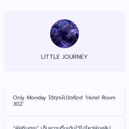
LITTLE JOURNEY
แ
น
ะ
Only Monday ได้ฤกษ์เปิดห้อง! ‘Hotel Room
แ
น
302’
ว
เ
รื่
อ
ง
“พัคชินฮเย” เก็บความตื่นเต้นไว้ไม่ไหว!ส่งคลิป