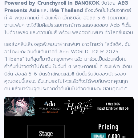
Powered by Crunchyroll in BANGKOK
จัดโดย
AEG
Presents Asia
และ
iMe Thailand
ซึ่งจะจัดขึ้นในวันอาทิตย์
ที่ 4 พฤษภาคมนี้ ที่ อิมแพ็ค เอ็กซิบิชั่น ฮอลล์ 5-6 โดยภายใน
งานแฟนๆ จะได้สัมผัสประสบการณ์การแสดงสดของ Ado ที่เต็ม
ไปด้วยพลัง และความมันส์ พร้อมเพลงฮิตที่แฟนๆ ทั่วโลกชื่นชอบ
เธอส่งคลิปเสียงสุดพิเศษมาฝากแฟนๆ ชาวไทยว่า “สวัสดีค่ะ ฉัน
อาโดะนะคะ ฉันตื่นเต้นมากที่ Ado WORLD TOUR 2025
“Hibana” ในที่สุดก็มาถึงกรุงเทพฯ แล้ว มาร่วมเป็นส่วนหนึ่งใน
ค่ำคืนที่น่าจดจำไปกับฉัน ในวันที่ 4 พฤษภาคมนี้ ที่ อิมแพ็ค เอ็กซิ
บิชั่น ฮอลล์ 5-6 บัตรใกล้หมดแล้ว!! ดังนั้นรีบจับจองบัตรของ
คุณตอนนี้เลยนะ ฉันแทบรอไม่ไหวแล้วที่จะได้พบกับพวกคุณทุก
คน แล้วมาร่วมจุดประกายค่ำคืนนั้นไปด้วยกันนะคะ ขอบคุณค่ะ”