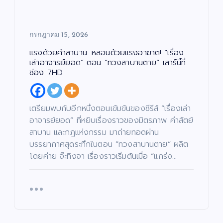
กรกฎาคม 15, 2026
แรงด้วยคำสาบาน…หลอนด้วยแรงอาฆาต! “เรื่อง
เล่าอาจารย์ยอด” ตอน “ทวงสาบานตาย” เสาร์นี้ที่
ช่อง 7HD
เตรียมพบกับอีกหนึ่งตอนเข้มข้นของซีรีส์ “เรื่องเล่า
อาจารย์ยอด” ที่หยิบเรื่องราวของมิตรภาพ คำสัตย์
สาบาน และกฎแห่งกรรม มาถ่ายทอดผ่าน
บรรยากาศสุดระทึกในตอน “ทวงสาบานตาย” ผลิต
โดยค่าย จ๊ะทิงจา เรื่องราวเริ่มต้นเมื่อ “แกร่ง…