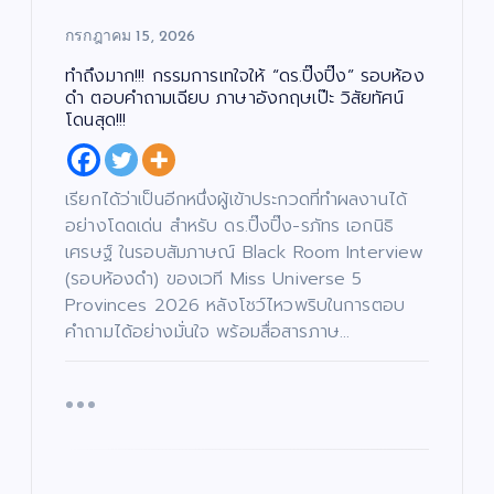
กรกฎาคม 15, 2026
ทำถึงมาก!!! กรรมการเทใจให้ “ดร.ปิ๊งปิ๊ง” รอบห้อง
ดำ ตอบคำถามเฉียบ ภาษาอังกฤษเป๊ะ วิสัยทัศน์
โดนสุด!!!
เรียกได้ว่าเป็นอีกหนึ่งผู้เข้าประกวดที่ทำผลงานได้
อย่างโดดเด่น สำหรับ ดร.ปิ๊งปิ๊ง-รภัทร เอกนิธิ
เศรษฐ์ ในรอบสัมภาษณ์ Black Room Interview
(รอบห้องดำ) ของเวที Miss Universe 5
Provinces 2026 หลังโชว์ไหวพริบในการตอบ
คำถามได้อย่างมั่นใจ พร้อมสื่อสารภาษ…