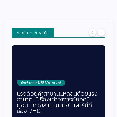
ข่าวอื่น ๆ ที่น่าสนใจ
บันเทิง/ดนตรี/ซีรีส์/ภาพยนตร์
แรงด้วยคำสาบาน…หลอนด้วยแรง
อาฆาต! “เรื่องเล่าอาจารย์ยอด”
ตอน “ทวงสาบานตาย” เสาร์นี้ที่
ช่อง 7HD