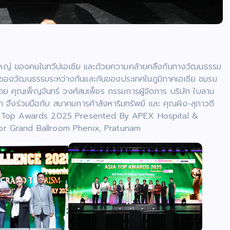
งใหญ่ ของคนในทวีปเอเชีย และด้วยความคล้ายคลึงกันทางวัฒนธรรม
นธ์ของวัฒนธรรมระหว่างกันและกันของประเทศในภูมิภาคเอเชีย ชมรม
โดย คุณเพ็ญจันทร์ วงศ์สมเพ็ชร กรรมการผู้จัดการ บริษัท ใบลาน
ษา จึงร่วมมือกับ สมาคมการค้าสังหาริมทรัพย์ และ คุณผิง-สุภาวดี
sia Top Awards 2025 Presented By APEX Hospital &
 Floor Grand Ballroom Phenix, Pratunam