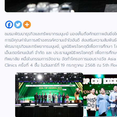
ชมรมพัฒนาธุรกิจและทรัพยากรมนุษย์ มองเห็นถึงศักยภาพอันยิ่
การมีคุณค่าในการสร้างสรรค์ความเข้าใจอันดี ส่งเสริมความสัมพั
พัฒนาธุรกิจและทรัพยากรมนุษย์, มูลนิธิพรโชคฤดีเพื่อการศึกษา 
เอ็นเตอร์เทนเม้นท์ จำกัด และ ประธานมูลนิธิพรโชคฤดี เพื่อการศึก
ทัพมาลัย หนึ่งในกรรมการจัดงาน จัดทำโครงการมอบรางวัล A
Clinics ครั้งที่ 4 ขึ้น ในวันเสาร์ที่ 19 กรกฎาคม 2568 ณ 5th