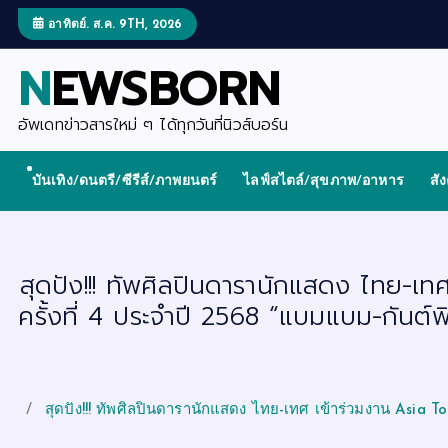
S
k
อาทิตย์. ส.ค. 9TH, 2026
i
p
NEWSBORN
t
o
c
o
อัพเดทข่าวสารใหม่ ๆ ได้ทุกวันที่นิวส์บอร์น
n
t
e
บันเทิง/ดนตรี/ซีรีส์/ภาพยนตร์
ไลฟ์สไตล์/สุขภาพ/อาหาร
สั
n
t
สุดปัง!!! ทัพศิลปินดารานักแสดง ไทย-
ครั้งที่ 4 ประจำปี 2568 “แบมแบม-กันต์พิ
สุดปัง!!! ทัพศิลปินดารานักแสดง ไทย-เทศ เข้าร่วมงาน Asia T