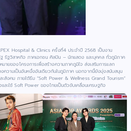
 Hospital & Clinics ครั้งที่4 ประจำปี 2568 เป็นงาน
รัฐ รัฐวิสาหกิจ ภาคเอกชน ศิลปิน – นักแสดง และบุคคล ทั่วภูมิภาค
้าหมายของโครงการเพื่อสร้างความภาคภูมิใจ ส่งเสริมการแลก
งความเป็นอันหนึ่งอันเดียวกันในภูมิภาค นอกจากนี้ยังมุ่งสนับสนุน
จและสังคม ภายใต้ธีม “Soft Power & Wellness Grand Tourism”
วและใช้ Soft Power ของไทยเป็นตัวขับเคลื่อนเศรษฐกิจ