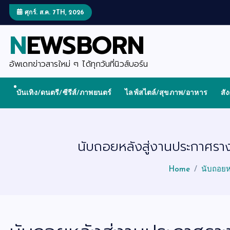
S
k
ศุกร์. ส.ค. 7TH, 2026
i
p
NEWSBORN
t
o
c
o
อัพเดทข่าวสารใหม่ ๆ ได้ทุกวันที่นิวส์บอร์น
n
t
e
บันเทิง/ดนตรี/ซีรีส์/ภาพยนตร์
ไลฟ์สไตล์/สุขภาพ/อาหาร
สั
n
t
นับถอยหลังสู่งานประกาศรา
Home
นับถอยห