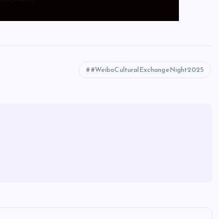
#WeiboCulturalExchangeNight2025