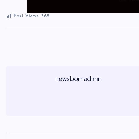
Post Views:
568
newsbornadmin
แ
น