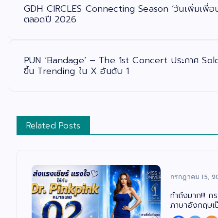
ะ
GDH CIRCLES Connecting Season ‘วันเพิ่มเพื่อน’ 
แ
น
ตลอดปี 2026
ว
เ
รื่
อ
ง
PUN ‘Bandage’ – The 1st Concert ประกาศ Sold 
ขึ้น Trending ใน X อันดับ 1
Related Posts
กรกฎาคม 15, 2
ทำถึงมาก!!! ก
ภาษาอังกฤษเป๊ะ