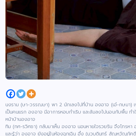
นงราม (ษา-วรรณษา) พา 2 นักเลงไปที่บ้าน องอาจ (เอ๋-กษมา) เพื่อขู่
เป็นคนแรก องอาจ มีอาการหอบกำเริบ และล้มลงไปนอนกับพื้น ทำให้
หน้าบ้านองอาจ
ทิม (ทศ-รวิศชา) กลับมาเห็น องอาจ นอนหายใจรวยริน จึงโทรห
และรู้ว่า องอาจ ยังอยู่ในห้องฉุกเฉิน อึ่ง (นวบดินทร์ สัณหวัณภ