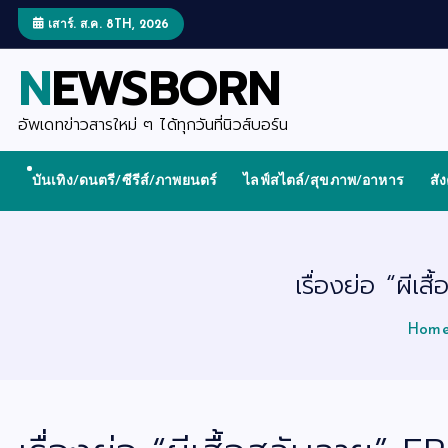
S
k
เสาร์. ส.ค. 8TH, 2026
i
p
NEWSBORN
t
o
c
o
อัพเดทข่าวสารใหม่ ๆ ได้ทุกวันที่นิวส์บอร์น
n
t
e
บันเทิง/ดนตรี/ซีรีส์/ภาพยนตร์
ไลฟ์สไตล์/สุขภาพ/อาหาร
สั
n
t
เรื่องย่อ “ผี
Hom