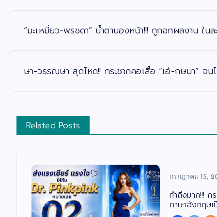
แ
น
ะ
“มะเหมี่ยว-พรชดา” น้ำตานองหน้า!!! ถูกฉกผลงาน ในละ
แ
น
ว
เ
รื่
อ
ษา-วรรณษา สุดโหด!! กระชากคอเสื้อ “เอ๋-กษมา” จนโร
ง
Related Posts
กรกฎาคม 15, 2
ทำถึงมาก!!! ก
ภาษาอังกฤษเป๊ะ