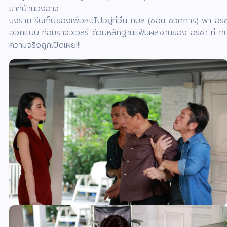
มาที่บ้านองอาจ
นงราม รีบเก็บของเพื่อหนีไปอยู่ที่อื่น กบิล (ชอน-ชวิศการ) พา อ
ออกแบบ ที่อมราจิวเวลรี่ ด้วยหลักฐานแฟ้มผลงานของ อรชา ที่ กบิ
ความจริงถูกเปิดเผย!!!