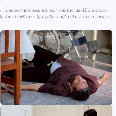
รชา ไปสมัครงานที่โรงแรม แต่ อรชา กลับได้งานใหม่เป็น พนักงาน
ล นำมามอบให้ อมรา (นุ๊ก-สุทธิดา) มยุริน เข้าไปโวยวาย และพบว่า