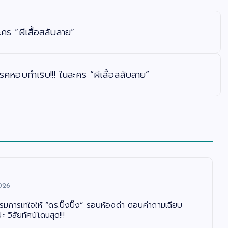
คร “ผีเสื้อสลับลาย”
คหอบกำเริบ!!! ในละคร “ผีเสื้อสลับลาย”
026
รรมการเทใจให้ “ดร.ปิ๊งปิ๊ง” รอบห้องดำ ตอบคำถามเฉียบ
 วิสัยทัศน์โดนสุด!!!