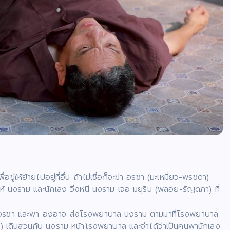
ให้ย้ายไปอยู่ที่อื่น ถ้าไม่เชื่อก็จะฆ่า อรชา (มะเหมี่ยว-พรชดา)
 นงราม และนักเลง วิ่งหนี นงราม เจอ มยุริน (พลอย-รัญดภา) ที่
า อรชา และพา องอาจ ส่งโรงพยาบาล นงราม ตามมาที่โรงพยาบาล
ัคดี) เดินสวนกับ นงราม หน้าโรงพยาบาล และจำได้ว่าเป็นคนพานักเลง